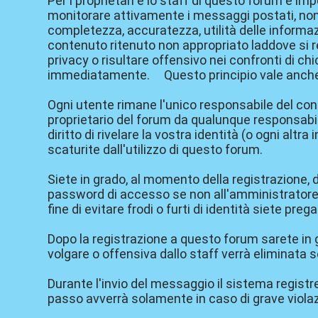
Per i proprietari e lo staff di questo forum è im
monitorare attivamente i messaggi postati, non è 
completezza, accuratezza, utilità delle informazio
contenuto ritenuto non appropriato laddove si 
privacy o risultare offensivo nei confronti di 
immediatamente. Questo principio vale anche pe
Ogni utente rimane l'unico responsabile del con
proprietario del forum da qualunque responsabilit
diritto di rivelare la vostra identità (o ogni altra
scaturite dall'utilizzo di questo forum.
Siete in grado, al momento della registrazione, 
password di accesso se non all'amministratore d
fine di evitare frodi o furti di identità siete p
Dopo la registrazione a questo forum sarete in g
volgare o offensiva dallo staff verrà eliminata
Durante l'invio del messaggio il sistema registrerà
passo avverrà solamente in caso di grave viola