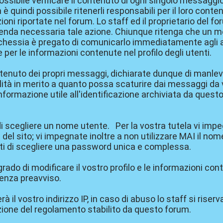
possibile verificare il contenuto di ogni singolo messaggi
quindi possibile ritenerli responsabili per il loro conten
ni riportate nel forum. Lo staff ed il proprietario del for
renda necessaria tale azione. Chiunque ritenga che un m
chichessia è pregato di comunicarlo immediatamente agli 
r le informazioni contenute nel profilo degli utenti.
tenuto dei propri messaggi, dichiarate dunque di manleva
à in merito a quanto possa scaturire dai messaggi da voi 
 informazione utile all'identificazione archiviata da questo 
di scegliere un nome utente. Per la vostra tutela vi impe
el sito; vi impegnate inoltre a non utilizzare MAI il no
regati di scegliere una password unica e complessa.
rado di modificare il vostro profilo e le informazioni co
 senza preavviso.
 il vostro indirizzo IP, in caso di abuso lo staff si riserv
zione del regolamento stabilito da questo forum.