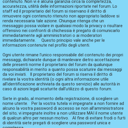
contenuto. Non vi è alcuna garanzia circa la completezza,
accuratezza, utilità delle informazioni riportate nel forum. Lo
staff ed il proprietario del forum si riservano il diritto di
rimuovere ogni contenuto ritenuto non appropriato laddove si
renda necessaria tale azione. Chiunque ritenga che un
messaggio possa violare in qualsiasi modo la privacy o risultare
offensivo nei confronti di chichessia è pregato di comunicarlo
immediatamente agli amministratori o ai moderatori
immediatamente. Questo principio vale anche per le
informazioni contenute nel profilo degli utenti.
Ogni utente rimane l'unico responsabile del contenuto dei propri
messaggi, dichiarate dunque di manlevare dietro accettazione
delle presenti norme il proprietario del forum da qualunque
responsabilità in merito a quanto possa scaturire dai messaggi
da voi inviati. Il proprietario del forum si riserva il diritto di
rivelare la vostra identità (o ogni altra informazione utile
all'identificazione archiviata da questo servizio) alle autorità in
caso di azioni legali scaturite dall'utilizzo di questo forum.
Siete in grado, al momento della registrazione, di scegliere un
nome utente. Per la vostra tutela vi impegnate a non fornire ad
alcuno la vostra password di accesso se non all'amministratore
del sito; vi impegnate inoltre a non utilizzare MAI il nome utente
di qualcun altro per nessun motivo. Al fine di evitare frodi o furti
di identità siete pregati di scegliere una password unica e
complessa.