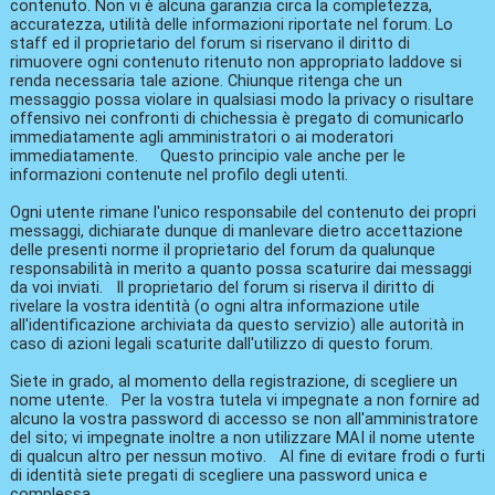
contenuto. Non vi è alcuna garanzia circa la completezza,
accuratezza, utilità delle informazioni riportate nel forum. Lo
staff ed il proprietario del forum si riservano il diritto di
rimuovere ogni contenuto ritenuto non appropriato laddove si
renda necessaria tale azione. Chiunque ritenga che un
messaggio possa violare in qualsiasi modo la privacy o risultare
offensivo nei confronti di chichessia è pregato di comunicarlo
immediatamente agli amministratori o ai moderatori
immediatamente. Questo principio vale anche per le
informazioni contenute nel profilo degli utenti.
Ogni utente rimane l'unico responsabile del contenuto dei propri
messaggi, dichiarate dunque di manlevare dietro accettazione
delle presenti norme il proprietario del forum da qualunque
responsabilità in merito a quanto possa scaturire dai messaggi
da voi inviati. Il proprietario del forum si riserva il diritto di
rivelare la vostra identità (o ogni altra informazione utile
all'identificazione archiviata da questo servizio) alle autorità in
caso di azioni legali scaturite dall'utilizzo di questo forum.
Siete in grado, al momento della registrazione, di scegliere un
nome utente. Per la vostra tutela vi impegnate a non fornire ad
alcuno la vostra password di accesso se non all'amministratore
del sito; vi impegnate inoltre a non utilizzare MAI il nome utente
di qualcun altro per nessun motivo. Al fine di evitare frodi o furti
di identità siete pregati di scegliere una password unica e
complessa.