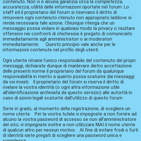
contenuto. Non vi è alcuna garanzia circa la completezza,
accuratezza, utilità delle informazioni riportate nel forum. Lo
staff ed il proprietario del forum si riservano il diritto di
rimuovere ogni contenuto ritenuto non appropriato laddove si
renda necessaria tale azione. Chiunque ritenga che un
messaggio possa violare in qualsiasi modo la privacy o risultare
offensivo nei confronti di chichessia è pregato di comunicarlo
immediatamente agli amministratori o ai moderatori
immediatamente. Questo principio vale anche per le
informazioni contenute nel profilo degli utenti.
Ogni utente rimane l'unico responsabile del contenuto dei propri
messaggi, dichiarate dunque di manlevare dietro accettazione
delle presenti norme il proprietario del forum da qualunque
responsabilità in merito a quanto possa scaturire dai messaggi
da voi inviati. Il proprietario del forum si riserva il diritto di
rivelare la vostra identità (o ogni altra informazione utile
all'identificazione archiviata da questo servizio) alle autorità in
caso di azioni legali scaturite dall'utilizzo di questo forum.
Siete in grado, al momento della registrazione, di scegliere un
nome utente. Per la vostra tutela vi impegnate a non fornire ad
alcuno la vostra password di accesso se non all'amministratore
del sito; vi impegnate inoltre a non utilizzare MAI il nome utente
di qualcun altro per nessun motivo. Al fine di evitare frodi o furti
di identità siete pregati di scegliere una password unica e
complessa.