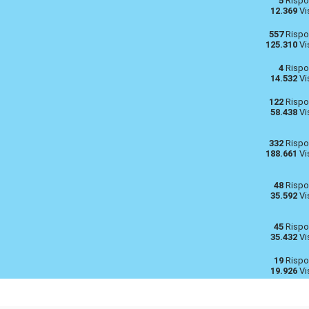
5
Rispo
12.369
Vi
557
Rispo
125.310
Vi
4
Rispo
14.532
Vi
122
Rispo
58.438
Vi
332
Rispo
188.661
Vi
48
Rispo
35.592
Vi
45
Rispo
35.432
Vi
19
Rispo
19.926
Vi