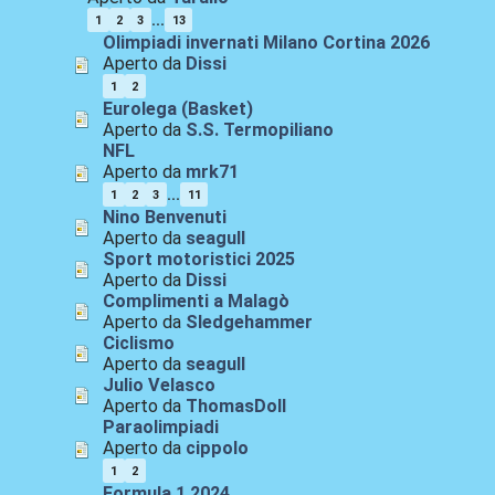
...
1
2
3
13
Olimpiadi invernati Milano Cortina 2026
Aperto da
Dissi
1
2
Eurolega (Basket)
Aperto da
S.S. Termopiliano
NFL
Aperto da
mrk71
...
1
2
3
11
Nino Benvenuti
Aperto da
seagull
Sport motoristici 2025
Aperto da
Dissi
Complimenti a Malagò
Aperto da
Sledgehammer
Ciclismo
Aperto da
seagull
Julio Velasco
Aperto da
ThomasDoll
Paraolimpiadi
Aperto da
cippolo
1
2
Formula 1 2024