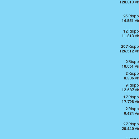
128.813
Vi
25
Rispo
14.551
Vi
12
Rispo
11.813
Vi
207
Rispo
126.512
Vi
0
Rispo
10.061
Vi
2
Rispo
8.306
Vi
9
Rispo
12.687
Vi
17
Rispo
17.798
Vi
2
Rispo
9.434
Vi
27
Rispo
20.440
Vi