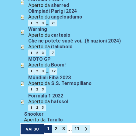
Aperto da
sherred
Olimpiadi Parigi 2024
Aperto da
angeloadamo
...
1
2
3
28
Warning
Aperto da
cartesio
Che ne potete sapé voi...(6 nazioni 2024)
Aperto da
italicbold
...
1
2
3
7
MOTO GP
Aperto da
Boom!
...
1
2
3
17
Mondiali Fiba 2023
Aperto da
S.S. Termopiliano
1
2
3
Formula 1 2022
Aperto da
hafssol
1
2
3
Snooker
Aperto da
Tarallo
...
1
2
3
11
VAI SU