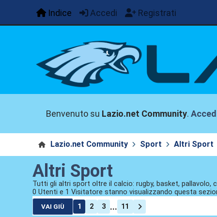
Indice
Accedi
Registrati
Benvenuto su
Lazio.net Community
.
Acced
Lazio.net Community
Sport
Altri Sport
Altri Sport
Tutti gli altri sport oltre il calcio: rugby, basket, pallavolo
0 Utenti e 1 Visitatore stanno visualizzando questa sezio
...
1
2
3
11
VAI GIÙ