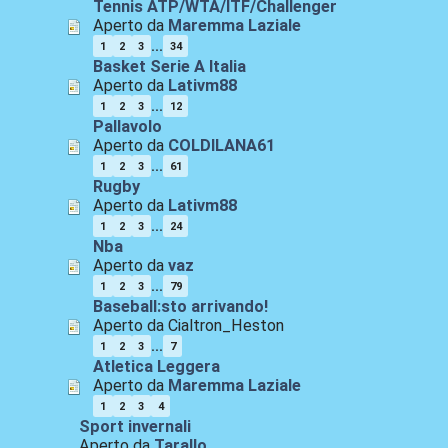
Tennis ATP/WTA/ITF/Challenger
Aperto da
Maremma Laziale
...
1
2
3
34
Basket Serie A Italia
Aperto da
Lativm88
...
1
2
3
12
Pallavolo
Aperto da
COLDILANA61
...
1
2
3
61
Rugby
Aperto da
Lativm88
...
1
2
3
24
Nba
Aperto da
vaz
...
1
2
3
79
Baseball:sto arrivando!
Aperto da Cialtron_Heston
...
1
2
3
7
Atletica Leggera
Aperto da
Maremma Laziale
1
2
3
4
Sport invernali
Aperto da
Tarallo