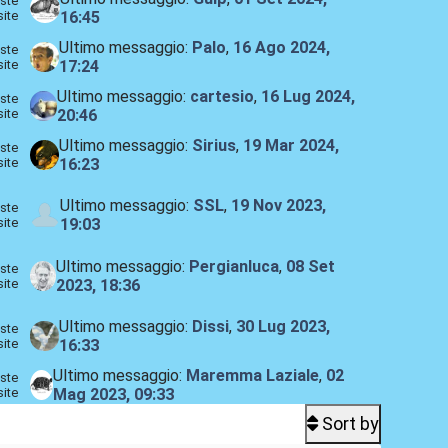
ste
site
16:45
Ultimo messaggio:
Palo
,
16 Ago 2024,
ste
site
17:24
Ultimo messaggio:
cartesio
,
16 Lug 2024,
ste
site
20:46
Ultimo messaggio:
Sirius
,
19 Mar 2024,
ste
site
16:23
Ultimo messaggio:
SSL
,
19 Nov 2023,
ste
site
19:03
Ultimo messaggio:
Pergianluca
,
08 Set
ste
site
2023, 18:36
Ultimo messaggio:
Dissi
,
30 Lug 2023,
ste
site
16:33
Ultimo messaggio:
Maremma Laziale
,
02
ste
site
Mag 2023, 09:33
Sort by