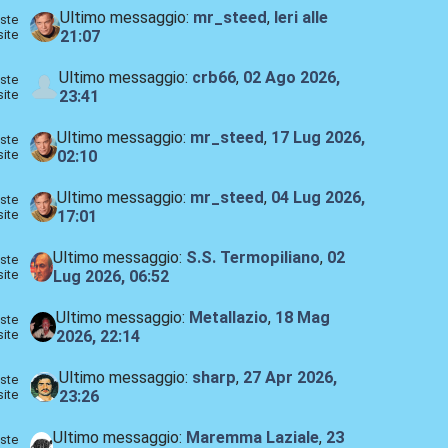
Ultimo messaggio:
mr_steed
,
Ieri
alle
ste
site
21:07
Ultimo messaggio:
crb66
,
02 Ago 2026,
ste
site
23:41
Ultimo messaggio:
mr_steed
,
17 Lug 2026,
ste
site
02:10
Ultimo messaggio:
mr_steed
,
04 Lug 2026,
ste
site
17:01
Ultimo messaggio:
S.S. Termopiliano
,
02
ste
site
Lug 2026, 06:52
Ultimo messaggio:
Metallazio
,
18 Mag
ste
site
2026, 22:14
Ultimo messaggio:
sharp
,
27 Apr 2026,
ste
site
23:26
Ultimo messaggio:
Maremma Laziale
,
23
ste