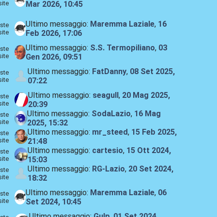
site
Mar 2026, 10:45
Ultimo messaggio:
Maremma Laziale
,
16
ste
site
Feb 2026, 17:06
Ultimo messaggio:
S.S. Termopiliano
,
03
ste
site
Gen 2026, 09:51
Ultimo messaggio:
FatDanny
,
08 Set 2025,
ste
site
07:22
Ultimo messaggio:
seagull
,
20 Mag 2025,
ste
site
20:39
Ultimo messaggio:
SodaLazio
,
16 Mag
ste
site
2025, 15:32
Ultimo messaggio:
mr_steed
,
15 Feb 2025,
ste
site
21:48
Ultimo messaggio:
cartesio
,
15 Ott 2024,
ste
site
15:03
Ultimo messaggio:
RG-Lazio
,
20 Set 2024,
ste
site
18:32
Ultimo messaggio:
Maremma Laziale
,
06
ste
site
Set 2024, 10:45
Ultimo messaggio:
Gulp
,
01 Set 2024,