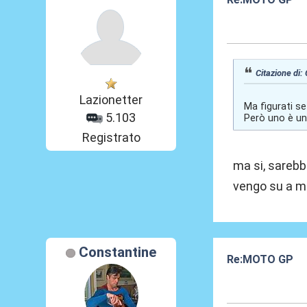
03 Set 2017, 00
Citazione di:
Lazionetter
Ma figurati s
5.103
Però uno è uno
Registrato
ma si, sareb
vengo su a mo
Constantine
Re:MOTO GP
03 Set 2017, 03