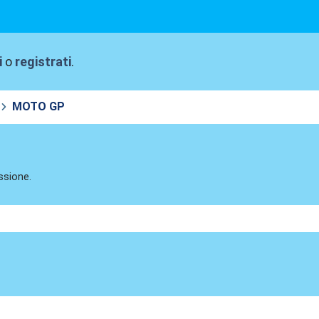
i
o
registrati
.
MOTO GP
ssione.