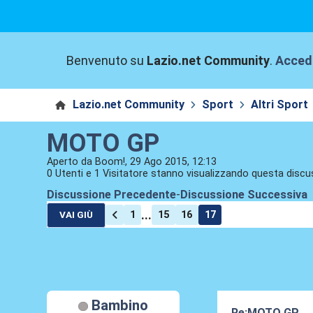
Benvenuto su
Lazio.net Community
.
Acced
Lazio.net Community
Sport
Altri Sport
MOTO GP
Aperto da Boom!, 29 Ago 2015, 12:13
0 Utenti e 1 Visitatore stanno visualizzando questa discu
Discussione Precedente
-
Discussione Successiva
...
1
15
16
17
VAI GIÙ
Bambino
Re:MOTO GP