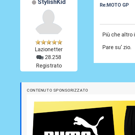
StylishKid
Re:MOTO GP
26 Set 2017, 14
Più che altro
Pare su' zio.
Lazionetter
28.258
Registrato
CONTENUTO SPONSORIZZATO