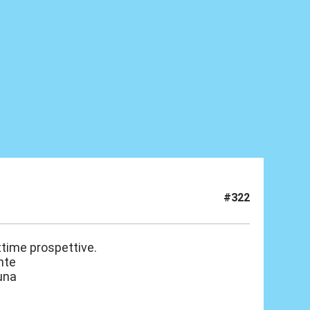
#322
ttime prospettive.
nte
tuna