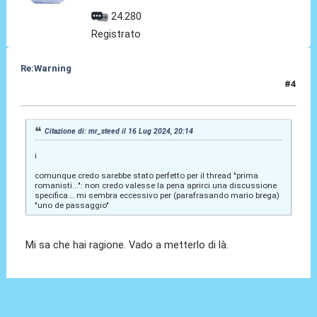
24.280
Registrato
Re:Warning
#4
16 Lug 2024, 20:46
Citazione di: mr_steed il 16 Lug 2024, 20:14
i
comunque credo sarebbe stato perfetto per il thread "prima
romanisti...": non credo valesse la pena aprirci una discussione
specifica... mi sembra eccessivo per (parafrasando mario brega)
"uno de passaggio"
Mi sa che hai ragione. Vado a metterlo di là.