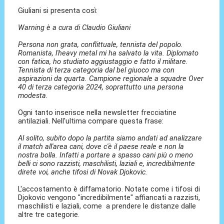
Giuliani si presenta così:
Warning è a cura di Claudio Giuliani
Persona non grata, conflittuale, tennista del popolo.
Romanista, l'heavy metal mi ha salvato la vita. Diplomato
con fatica, ho studiato aggiustaggio e fatto il militare.
Tennista di terza categoria dal bel giuoco ma con
aspirazioni da quarta. Campione regionale a squadre Over
40 di terza categoria 2024, soprattutto una persona
modesta.
Ogni tanto inserisce nella newsletter frecciatine
antilaziali. Nell'ultima compare questa frase:
Al solito, subito dopo la partita siamo andati ad analizzare
il match all'area cani, dove c'è il paese reale e non la
nostra bolla. Infatti a portare a spasso cani più o meno
belli ci sono razzisti, maschilisti, laziali e, incredibilmente
direte voi, anche tifosi di Novak Djokovic.
L'accostamento è diffamatorio. Notate come i tifosi di
Djokovic vengono "incredibilmente" affiancati a razzisti,
maschilisti e laziali, come a prendere le distanze dalle
altre tre categorie.