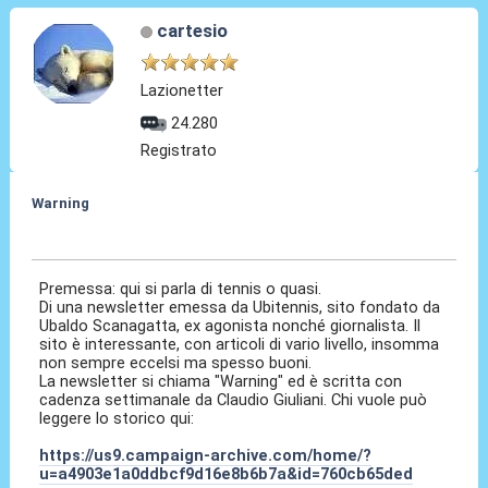
cartesio
Lazionetter
24.280
Registrato
Warning
16 Lug 2024, 19:54
Premessa: qui si parla di tennis o quasi.
Di una newsletter emessa da Ubitennis, sito fondato da
Ubaldo Scanagatta, ex agonista nonché giornalista. Il
sito è interessante, con articoli di vario livello, insomma
non sempre eccelsi ma spesso buoni.
La newsletter si chiama "Warning" ed è scritta con
cadenza settimanale da Claudio Giuliani. Chi vuole può
leggere lo storico qui:
https://us9.campaign-archive.com/home/?
u=a4903e1a0ddbcf9d16e8b6b7a&id=760cb65ded