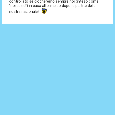
controllato se giocheremo sempre noi (inteso come
"noi Lazio") in casa all'olimpico dopo le partite della
nostra nazionale?