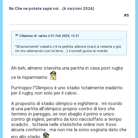
Re:Che ne potete sapé voi...(6 nazioni 2024)
#5
01 Feb 2024, 13:06
Citazione di: carlos il 01 Feb 2024, 12:31
"Stranamente" sabato c'è la perfida albione (sarò a vederla e già
mi sto allenando con la birra....) e lunedì gioca la merda
Ah beh, almeno stavolta una partita in casa post rugby
ce la risparmiamo
Purtroppo l''Olimpico è uno stadio totalmente inadatto
per il rugby, non solo per il calcio...
A proposito di stadio olimpico e inghilterra... mi ricordo
di una partita all'olimpico proprio contro di loro che
termino in pareggio, se non sbaglio il primo e unico
contro gli inglesi, peraltro da loro riacciuffato a tempo
scaduto... tuttavia nelle statistiche online non trovo
alcuna conferma... ma non me la sono sognata dato che
ero allo stadio