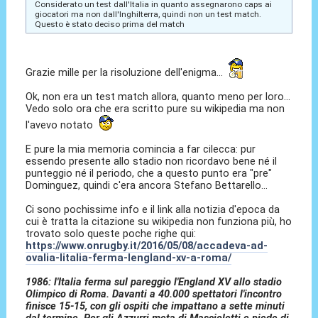
Considerato un test dall'Italia in quanto assegnarono caps ai
giocatori ma non dall'Inghilterra, quindi non un test match.
Questo è stato deciso prima del match
Grazie mille per la risoluzione dell'enigma...
Ok, non era un test match allora, quanto meno per loro...
Vedo solo ora che era scritto pure su wikipedia ma non
l'avevo notato
E pure la mia memoria comincia a far cilecca: pur
essendo presente allo stadio non ricordavo bene né il
punteggio né il periodo, che a questo punto era "pre"
Dominguez, quindi c'era ancora Stefano Bettarello...
Ci sono pochissime info e il link alla notizia d'epoca da
cui è tratta la citazione su wikipedia non funziona più, ho
trovato solo queste poche righe qui:
https://www.onrugby.it/2016/05/08/accadeva-ad-
ovalia-litalia-ferma-lengland-xv-a-roma/
1986: l'Italia ferma sul pareggio l'England XV allo stadio
Olimpico di Roma. Davanti a 40.000 spettatori l'incontro
finisce 15-15, con gli ospiti che impattano a sette minuti