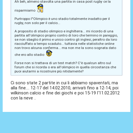
Ah beh, almeno stavolta una partita in casa post rugby ce la
risparmiamo
Purtroppo l''Olimpico è uno stadio totalmente inadatto per il
rugby, non solo per il calcio...
A proposito di stadio olimpico e inghilterra... mi ricordo di una
partita all'olimpico proprio contro di loro che termino in pareggio,
se non sbaglio il primo e unico contro gli inglesi, peraltro da loro
riacciuffato a tempo scaduto... tuttavia nelle statistiche online
non trovo alcuna conferma... ma non me la sono sognata dato
che ero allo stadio
Forse non si trattava di un test match? C'è qualcun altro sul
forum che si ricorda o era all'olimpico in quella circostanza che
puoi aiutarmi a ricostruire più nitidamente?
Ci sono state 2 partite in cui li abbiamo spaventati, ma
alla fine.... 12-17 del 14.02.2010, arrivati fino a 12-14, poi
wilkinson calcio e fine dei giochi e poi 15-19 l'11.02.2012
con la neve ..