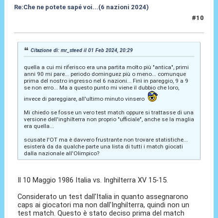
Re:Che ne potete sapé voi...(6 nazioni 2024)
#10
01 Feb 2024, 22:08
Citazione di: mr_steed il 01 Feb 2024, 20:29
quella a cui mi riferisco era una partita molto più "antica", primi
anni 90 mi pare... periodo dominguez più o meno... comunque
prima del nostro ingresso nel 6 nazioni... Finì in pareggio, 9 a 9
se non erro... Ma a questo punto mi viene il dubbio che loro,
invece di pareggiare, all'ultimo minuto vinsero
Mi chiedo se fosse un vero test match oppure si trattasse di una
versione dell'inghilterra non proprio "ufficiale", anche se la maglia
era quella...
scusate l'OT ma è davvero frustrante non trovare statistiche...
esisterà da da qualche parte una lista di tutti i match giocati
dalla nazionale all'Olimpico?
Il 10 Maggio 1986 Italia vs. Inghilterra XV 15-15.
Considerato un test dall'Italia in quanto assegnarono
caps ai giocatori ma non dall'Inghilterra, quindi non un
test match. Questo è stato deciso prima del match