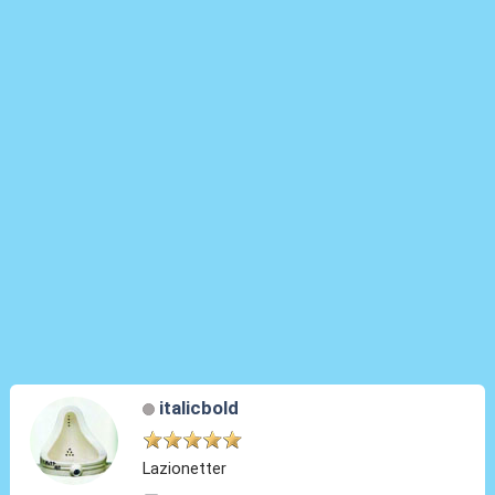
italicbold
Lazionetter