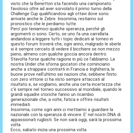
visto che la Benetton sta facendo una campionato
favoloso oltre ad aver sorvolato il primo turno della
Challenge Cup qualificandosi agli ottavi dove sono
arrivate anche le Zebre. Insomma, restiamo sul
pronostico che le perdiamo tutte.
Pero' poi teniamoci qualche speranza, perché gli
argomenti ci sono. Certo, se uno fa una carrellata
andandosi a leggere tutti i topic dedicati al torneo in
questo forum troverà che, ogni anno, malgrado le sberle
si è sempre cercato di vedere il bicchiere se non mezzo
pieno, almeno con qualche goccia ancora dentro.
Stavolta forse qualche ragione in più ce l'abbiamo. La
nostra Under che sforna giocatori che cominciano
anche a strappare contratti in Francia e Inghilterra, le
buone prove nell'ultimo sei nazioni che, sebbene finito
con zero vittorie ci ha visto sempre attaccati al
risultato e, se vogliamo, anche una certa incertezza che
c'è sempre nel torneo successivo al mondiale, quando le
grandi squadre storiche fanno un ricambio
generazionale che, a volte, fatica e offrire risultati
immediati.
Insomma, come ogni anni ci mettiamo a guardare la
nazionale con la speranza di vincere. E' nel nostri DNA di
appassionati rugbisti. Se non sarà oggi, sarà la prossima
volta.
Ecco, sabato inizia una prossima volta.