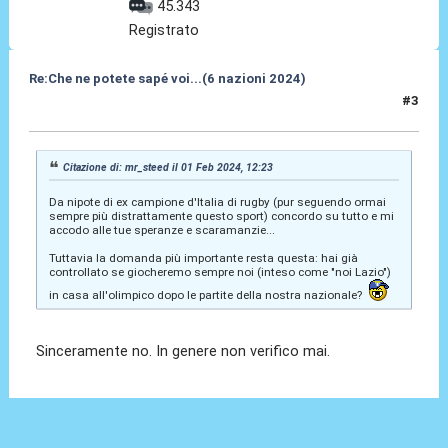
45.343
Registrato
Re:Che ne potete sapé voi...(6 nazioni 2024)
#3
01 Feb 2024, 12:51
Citazione di: mr_steed il 01 Feb 2024, 12:23
Da nipote di ex campione d'Italia di rugby (pur seguendo ormai
sempre più distrattamente questo sport) concordo su tutto e mi
accodo alle tue speranze e scaramanzie...
Tuttavia la domanda più importante resta questa: hai già
controllato se giocheremo sempre noi (inteso come "noi Lazio")
in casa all'olimpico dopo le partite della nostra nazionale?
Sinceramente no. In genere non verifico mai.