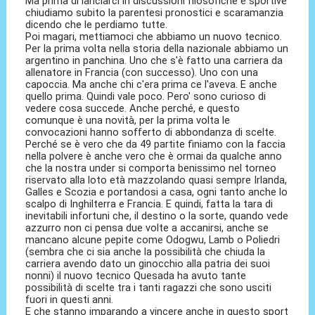
Ma prima di lanciarci in discussioni filosofiche e sportive
chiudiamo subito la parentesi pronostici e scaramanzia
dicendo che le perdiamo tutte.
Poi magari, mettiamoci che abbiamo un nuovo tecnico.
Per la prima volta nella storia della nazionale abbiamo un
argentino in panchina. Uno che s'è fatto una carriera da
allenatore in Francia (con successo). Uno con una
capoccia. Ma anche chi c'era prima ce l'aveva. E anche
quello prima. Quindi vale poco. Pero' sono curioso di
vedere cosa succede. Anche perché, e questo
comunque è una novità, per la prima volta le
convocazioni hanno sofferto di abbondanza di scelte.
Perché se è vero che da 49 partite finiamo con la faccia
nella polvere è anche vero che è ormai da qualche anno
che la nostra under si comporta benissimo nel torneo
riservato alla loto età mazzolando quasi sempre Irlanda,
Galles e Scozia e portandosi a casa, ogni tanto anche lo
scalpo di Inghilterra e Francia. E quindi, fatta la tara di
inevitabili infortuni che, il destino o la sorte, quando vede
azzurro non ci pensa due volte a accanirsi, anche se
mancano alcune pepite come Odogwu, Lamb o Poliedri
(sembra che ci sia anche la possibilità che chiuda la
carriera avendo dato un ginocchio alla patria dei suoi
nonni) il nuovo tecnico Quesada ha avuto tante
possibilità di scelte tra i tanti ragazzi che sono usciti
fuori in questi anni.
E che stanno imparando a vincere anche in questo sport