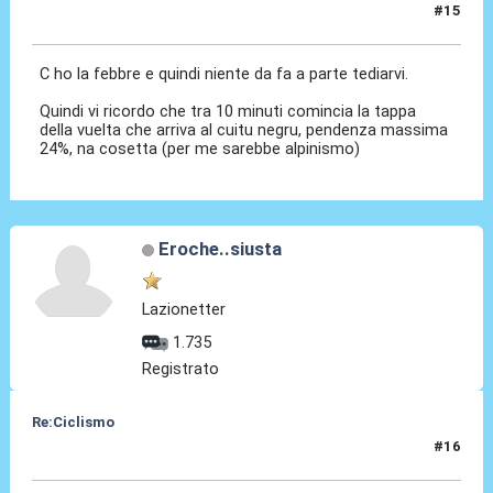
#15
01 Set 2024, 13:40
C ho la febbre e quindi niente da fa a parte tediarvi.
Quindi vi ricordo che tra 10 minuti comincia la tappa
della vuelta che arriva al cuitu negru, pendenza massima
24%, na cosetta (per me sarebbe alpinismo)
Eroche..siusta
Lazionetter
1.735
Registrato
Re:Ciclismo
#16
14 Ott 2024, 14:52