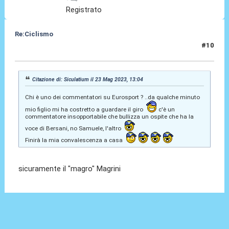
Registrato
Re:Ciclismo
#10
23 Mag 2023, 13:10
Citazione di: Siculatium il 23 Mag 2023, 13:04
Chi è uno dei commentatori su Eurosport ? ..da qualche minuto
mio figlio mi ha costretto a guardare il giro
c'è un
commentatore insopportabile che bullizza un ospite che ha la
voce di Bersani, no Samuele, l'altro
Finirà la mia convalescenza a casa
sicuramente il "magro" Magrini