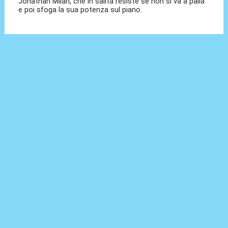
Jonathan Milan, che in salita resiste se non si va a palla
e poi sfoga la sua potenza sul piano.