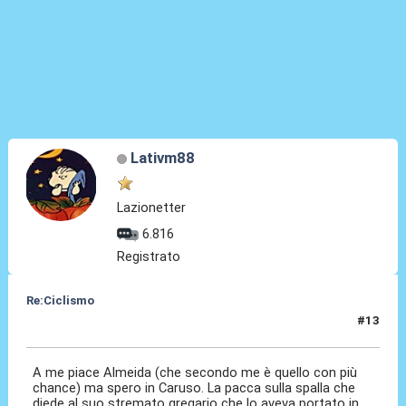
Lativm88
Lazionetter
6.816
Registrato
Re:Ciclismo
#13
24 Mag 2023, 09:06
A me piace Almeida (che secondo me è quello con più
chance) ma spero in Caruso. La pacca sulla spalla che
diede al suo stremato gregario che lo aveva portato in