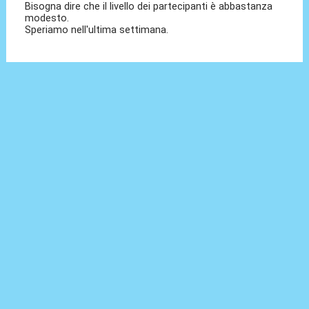
Bisogna dire che il livello dei partecipanti è abbastanza
modesto.
Speriamo nell'ultima settimana.