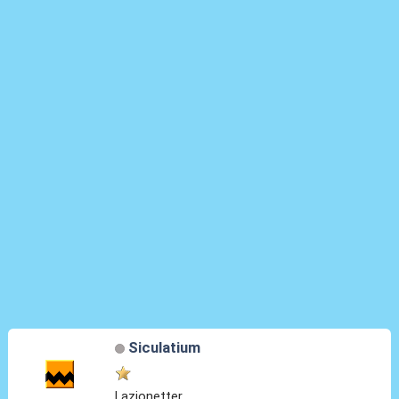
Siculatium
Lazionetter