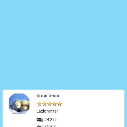
cartesio
Lazionetter
24.272
Registrato