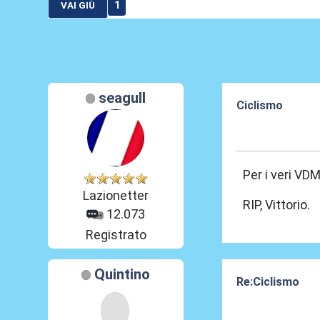
1
VAI GIÙ
seagull
Ciclismo
24 Dic 2022, 16
Per i veri VD
Lazionetter
RIP, Vittorio.
12.073
Registrato
Quintino
Re:Ciclismo
24 Dic 2022, 17