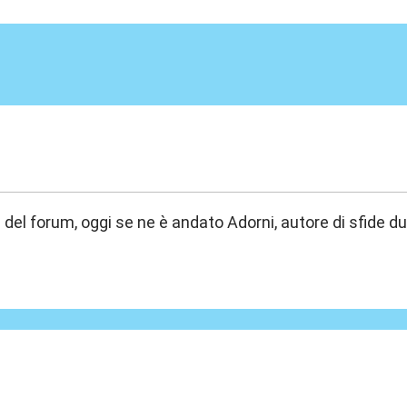
:07
M del forum, oggi se ne è andato Adorni, autore di sfide 
:53