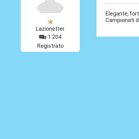
Elegante, fort
Campionati d
Lazionetter
1.204
Registrato