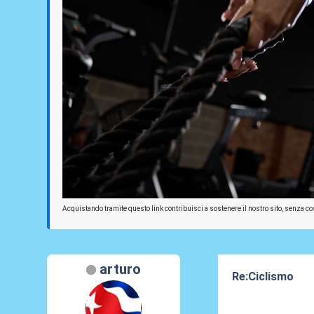
Acquistando tramite questo link contribuisci a sostenere il nostro sito, senza cos
arturo
Re:Ciclismo
25 Dic 2022, 23