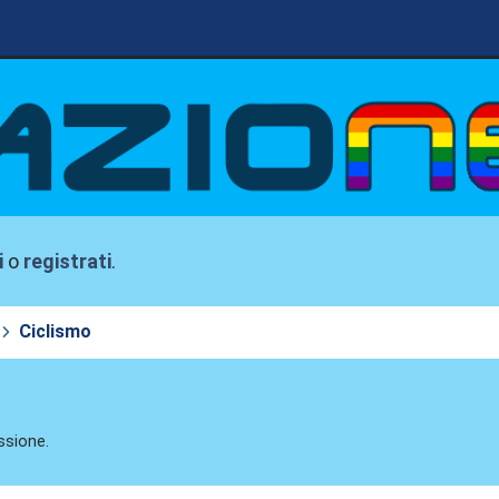
i
o
registrati
.
Ciclismo
ssione.