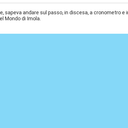
e, sapeva andare sul passo, in discesa, a cronometro e in 
el Mondo di Imola.