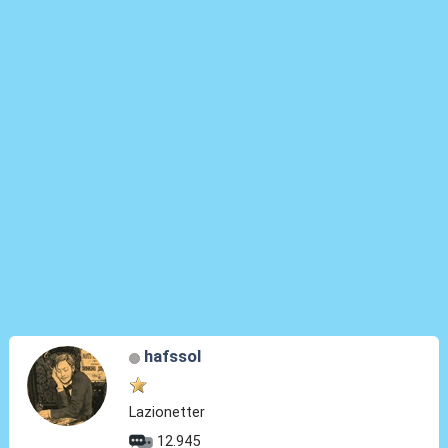
hafssol
Lazionetter
12.945