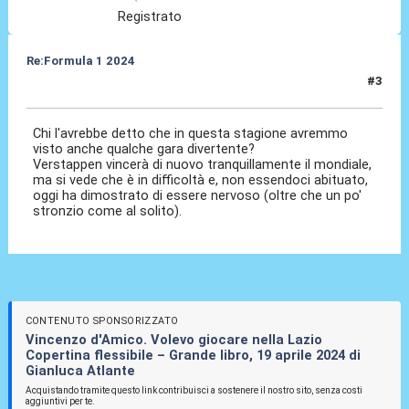
Registrato
Re:Formula 1 2024
#3
30 Giu 2024, 16:38
Chi l'avrebbe detto che in questa stagione avremmo
visto anche qualche gara divertente?
Verstappen vincerà di nuovo tranquillamente il mondiale,
ma si vede che è in difficoltà e, non essendoci abituato,
oggi ha dimostrato di essere nervoso (oltre che un po'
stronzio come al solito).
CONTENUTO SPONSORIZZATO
Vincenzo d'Amico. Volevo giocare nella Lazio
Copertina flessibile – Grande libro, 19 aprile 2024 di
Gianluca Atlante
Acquistando tramite questo link contribuisci a sostenere il nostro sito, senza costi
aggiuntivi per te.