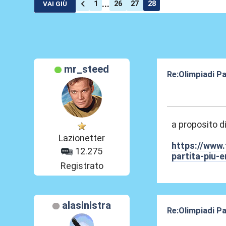
...
1
26
27
28
VAI GIÙ
mr_steed
Re:Olimpiadi Pa
11 Ago 2024, 2
a proposito d
Lazionetter
https://www.
12.275
partita-piu-
Registrato
alasinistra
Re:Olimpiadi Pa