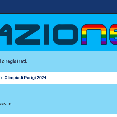
i
o
registrati
.
Olimpiadi Parigi 2024
ssione.