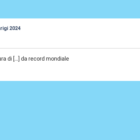
rigi 2024
3:51
a di [...] da record mondiale