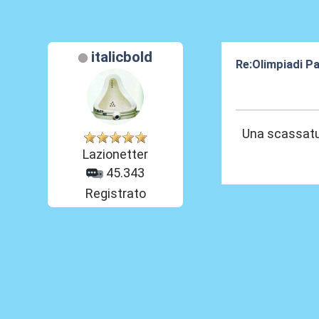
italicbold
Re:Olimpiadi Pa
11 Ago 2024, 2
Una scassatur
Lazionetter
45.343
Registrato