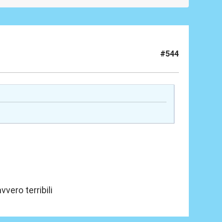
#544
vero terribili