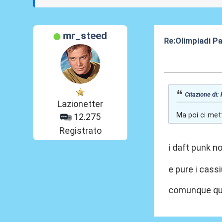
mr_steed
Re:Olimpiadi Pa
12 Ago 2024, 1
Citazione di: 
Lazionetter
Ma poi ci mett
12.275
Registrato
i daft punk n
e pure i cass
comunque quei