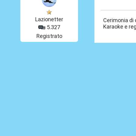
11 Ago 2024, 2
Lazionetter
Cerimonia di 
Karaoke e reg
5.327
Registrato