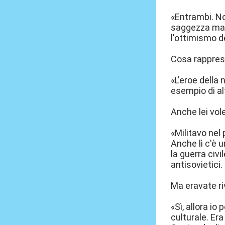
«Entrambi. Non
saggezza ma a
l'ottimismo de
Cosa rapprese
«L'eroe della
esempio di al
Anche lei vole
«Militavo nel
Anche lì c'è u
la guerra civ
antisovietici
Ma eravate ri
«Sì, allora io
culturale. Era