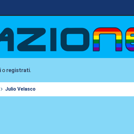
i
o
registrati
.
Julio Velasco