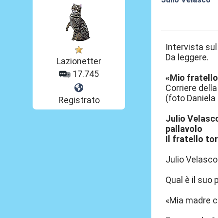
20 Set 2024, 12
Intervista sul
Da leggere.
Lazionetter
17.745
«Mio fratello
Corriere dell
(foto Daniela
Registrato
Julio Velasco
pallavolo
Il fratello t
Julio Velasco 
Qual è il suo 
«Mia madre ch