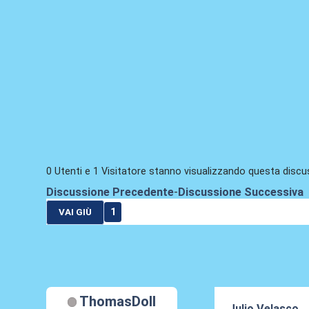
0 Utenti e 1 Visitatore stanno visualizzando questa discu
Discussione Precedente
-
Discussione Successiva
1
VAI GIÙ
ThomasDoll
Julio Velasco