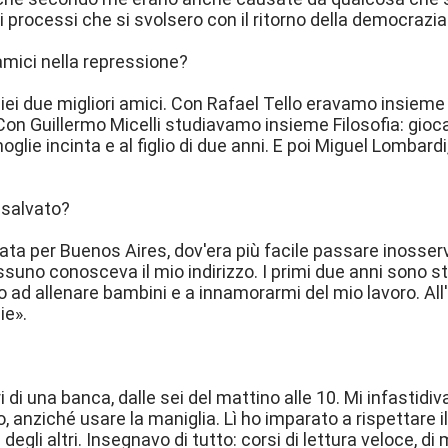
 processi che si svolsero con il ritorno della democrazia
amici nella repressione?
ei due migliori amici. Con Rafael Tello eravamo insieme al 
. Con Guillermo Micelli studiavamo insieme Filosofia: gioca
oglie incinta e al figlio di due anni. E poi Miguel Lombard
 salvato?
lata per Buenos Aires, dov'era più facile passare inosse
suno conosceva il mio indirizzo. I primi due anni sono sta
 ad allenare bambini e a innamorarmi del mio lavoro. All'
ie».
ri di una banca, dalle sei del mattino alle 10. Mi infastid
o, anziché usare la maniglia. Lì ho imparato a rispettare 
 degli altri. Insegnavo di tutto: corsi di lettura veloce, di