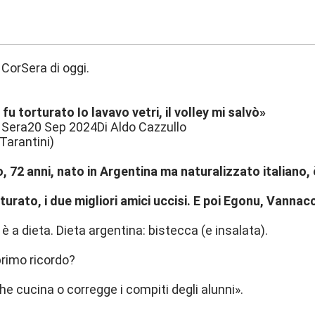
:40
 CorSera di oggi.
 fu torturato Io lavavo vetri, il volley mi salvò»
a Sera20 Sep 2024Di Aldo Cazzullo
 Tarantini)
, 72 anni, nato in Argentina ma naturalizzato italiano, 
orturato, i due migliori amici uccisi. E poi Egonu, Vannac
è a dieta. Dieta argentina: bistecca (e insalata).
primo ricordo?
e cucina o corregge i compiti degli alunni».