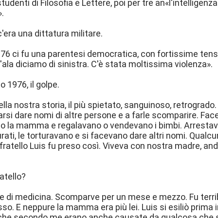
tudenti di Filosofia e Lettere, poi per tre an«l'intelligenz
.
'era una dittatura militare.
il '76 ci fu una parentesi democratica, con fortissime tensi
'ala diciamo di sinistra. C'è stata moltissima violenza».
zo 1976, il golpe.
ella nostra storia, il più spietato, sanguinoso, retrogrado.
farsi dare nomi di altre persone e a farle scomparire. Fac
la mamma e regalavano o vendevano i bimbi. Arrestavano
urati, le torturavano e si facevano dare altri nomi. Qualc
 fratello Luis fu preso così. Viveva con nostra madre, and
atello?
 di medicina. Scomparve per un mese e mezzo. Fu terrib
esso. E neppure la mamma era più lei. Luis si esiliò prima
che secondo me erano anche causate da qualcosa che si er