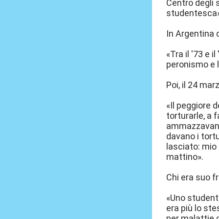
Centro degli s
studentesca»
In Argentina c
«Tra il '73 e 
peronismo e l
Poi, il 24 mar
«Il peggiore d
torturarle, a 
ammazzavano 
davano i tort
lasciato: mio
mattino».
Chi era suo fr
«Uno studente
era più lo st
per malattie 