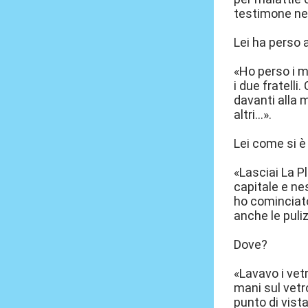
testimone nei
Lei ha perso 
«Ho perso i mi
i due fratelli
davanti alla m
altri...».
Lei come si è
«Lasciai La P
capitale e nes
ho cominciato
anche le puliz
Dove?
«Lavavo i vet
mani sul vetr
punto di vista