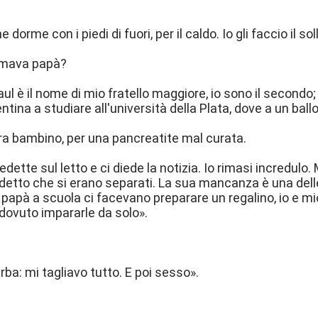
 dorme con i piedi di fuori, per il caldo. Io gli faccio il sol
amava papà?
aul è il nome di mio fratello maggiore, io sono il secondo;
ntina a studiare all'università della Plata, dove a un bal
era bambino, per una pancreatite mal curata.
ette sul letto e ci diede la notizia. Io rimasi incredulo.
etto che si erano separati. La sua mancanza è una delle
l papà a scuola ci facevano preparare un regalino, io e m
dovuto impararle da solo».
rba: mi tagliavo tutto. E poi sesso».