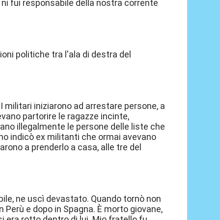
a ni fui responsabile della nostra corrente
oni politiche tra l'ala di destra del
 I militari iniziarono ad arrestare persone, a
evano partorire le ragazze incinte,
 illegalmente le persone delle liste che
uno indicò ex militanti che ormai avevano
arono a prenderlo a casa, alle tre del
ile, ne uscì devastato. Quando tornò non
 in Perù e dopo in Spagna. È morto giovane,
a rotto dentro di lui. Mio fratello fu