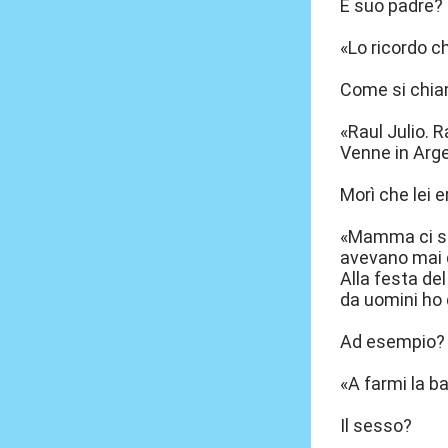
E suo padre?
«Lo ricordo che
Come si chi
«Raul Julio. R
Venne in Arge
Morì che lei 
«Mamma ci sed
avevano mai d
Alla festa de
da uomini ho 
Ad esempio?
«A farmi la ba
Il sesso?