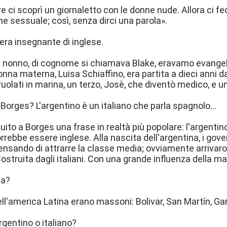
 ci scoprì un giornaletto con le donne nude. Allora ci fec
ne sessuale; così, senza dirci una parola».
a insegnante di inglese.
il nonno, di cognome si chiamava Blake, eravamo evangeli
nonna materna, Luisa Schiaffino, era partita a dieci anni d
ruolati in marina, un terzo, Josè, che diventò medico, e u
orges? L'argentino è un italiano che parla spagnolo...
uito a Borges una frase in realtà più popolare: l'argentin
rrebbe essere inglese. Alla nascita dell'argentina, i gov
pensando di attrarre la classe media; ovviamente arrivarono
ostruita dagli italiani. Con una grande influenza della m
ia?
dell'america Latina erano massoni: Bolivar, San Martín, Gar
rgentino o italiano?