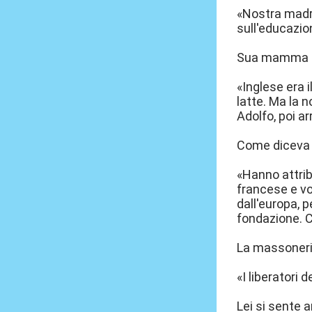
«Nostra madre
sull'educazio
Sua mamma er
«Inglese era 
latte. Ma la 
Adolfo, poi ar
Come diceva B
«Hanno attrib
francese e vo
dall'europa, 
fondazione. C
La massoner
«I liberatori 
Lei si sente a