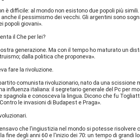
 è difficile: al mondo non esistono due popoli più simili. 
nche il pessimismo dei vecchi. Gli argentini sono sogn
i popoli giovani».
nta il Che per lei?
 nostra generazione. Ma con il tempo ho maturato un dist
truismo; dalla politica che proponeva».
va fare la rivoluzione.
 partito comunista rivoluzionario, nato da una scissione
na influenza italiana: il segretario generale del Pc per mo
ile spagnola e conosceva la lingua. Dicono che fu Toglia
. Contro le invasioni di Budapest e Praga».
voluzionari.
 pensavo che l'ingiustizia nel mondo si potesse risolvere c
 la fine degli anni 60 e l'inizio dei 70: un tempo di grandi 