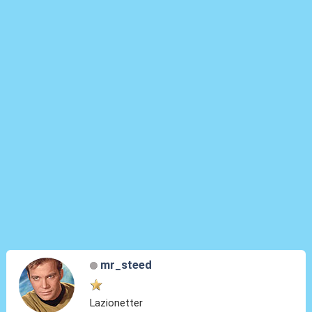
mr_steed
Lazionetter