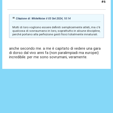
#6
03 Set 2024, 10:26
Citazione di: WhiteNoise il 03 Set 2024, 10:14
Molti di loro vogliono essere definiti semplicemente atleti, ma c'è
qualcosa di sovraumano in loro, soprattutto in alcune discipline,
perché portano alla perfezione gesti fisici totalmente innaturali.
anche secondo me. a me è capitato di vedere una gara
di dorso dal vivo anni fa (non paralimpiadi ma europei):
incredibile. per me sono sovrumani, veramente.