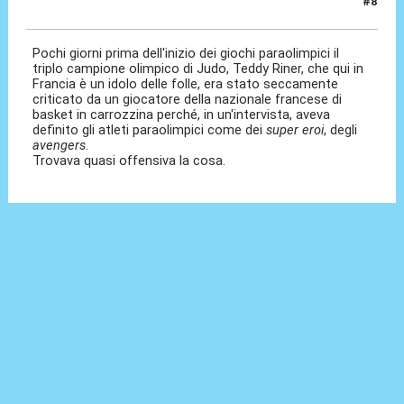
#8
03 Set 2024, 10:36
Pochi giorni prima dell'inizio dei giochi paraolimpici il
triplo campione olimpico di Judo, Teddy Riner, che qui in
Francia è un idolo delle folle, era stato seccamente
criticato da un giocatore della nazionale francese di
basket in carrozzina perché, in un'intervista, aveva
definito gli atleti paraolimpici come dei
super eroi
, degli
avengers
.
Trovava quasi offensiva la cosa.