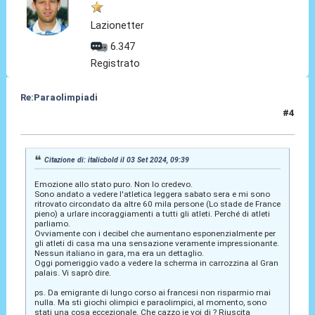
Lazionetter
6.347
Registrato
Re:Paraolimpiadi
#4
03 Set 2024, 10:14
Citazione di: italicbold il 03 Set 2024, 09:39
Emozione allo stato puro. Non lo credevo.
Sono andato a vedere l'atletica leggera sabato sera e mi sono
ritrovato circondato da altre 60 mila persone (Lo stade de France
pieno) a urlare incoraggiamenti a tutti gli atleti. Perché di atleti
parliamo.
Ovviamente con i decibel che aumentano esponenzialmente per
gli atleti di casa ma una sensazione veramente impressionante.
Nessun italiano in gara, ma era un dettaglio.
Oggi pomeriggio vado a vedere la scherma in carrozzina al Gran
palais. Vi saprò dire.
ps. Da emigrante di lungo corso ai francesi non risparmio mai
nulla. Ma sti giochi olimpici e paraolimpici, al momento, sono
stati una cosa eccezionale. Che cazzo je voi di ? Riuscita