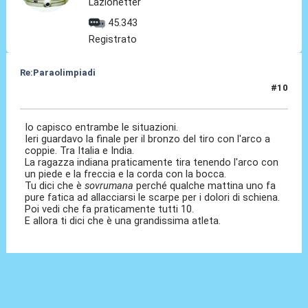
Lazionetter
45.343
Registrato
Re:Paraolimpiadi
#10
03 Set 2024, 10:49
Io capisco entrambe le situazioni.
Ieri guardavo la finale per il bronzo del tiro con l'arco a
coppie. Tra Italia e India.
La ragazza indiana praticamente tira tenendo l'arco con
un piede e la freccia e la corda con la bocca.
Tu dici che è
sovrumana
perché qualche mattina uno fa
pure fatica ad allacciarsi le scarpe per i dolori di schiena.
Poi vedi che fa praticamente tutti 10.
E allora ti dici che è una grandissima atleta.