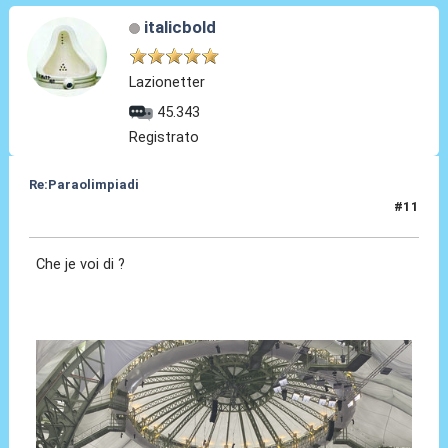
italicbold
Lazionetter
45.343
Registrato
Re:Paraolimpiadi
#11
03 Set 2024, 14:12
Che je voi di ?