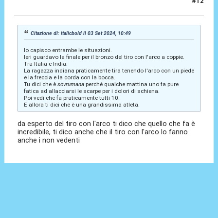
#12
04 Set 2024, 09:28
Citazione di: italicbold il 03 Set 2024, 10:49
Io capisco entrambe le situazioni.
Ieri guardavo la finale per il bronzo del tiro con l'arco a coppie.
Tra Italia e India.
La ragazza indiana praticamente tira tenendo l'arco con un piede
e la freccia e la corda con la bocca.
Tu dici che è
sovrumana
perché qualche mattina uno fa pure
fatica ad allacciarsi le scarpe per i dolori di schiena.
Poi vedi che fa praticamente tutti 10.
E allora ti dici che è una grandissima atleta.
da esperto del tiro con l'arco ti dico che quello che fa è
incredibile, ti dico anche che il tiro con l'arco lo fanno
anche i non vedenti