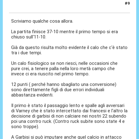
#9
06 Feb 2022, 18:23
Scriviamo qualche cosa allora.
La partita finisce 37-10 mentre il primo tempo si era
chiuso sull'11-10.
Già da questo risulta molto evidente il calo che c'è stato
tra i due tempi.
Un calo fisiologico se non riesci, nelle occasioni che
pure crei, a tenere palla nella loro metà campo che
invece ci era riuscito nel primo tempo.
12 punti ( perché hanno sbagliato una conversione)
sono direttamente figli di due errori individuali
abbastanza evidenti.
Il primo è stato il passaggio lento e spalle agli avversari
di Varney che è stato intercettato dai francesi e l'altro la
decisione di garbisi di non calciare nei nostri 22 subendo
poi una contro ruck. (Contro ruck subite sono state 4 e
sono troppe).
A Garbisi si può imputare anche quel calcio in attacco