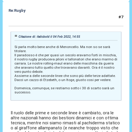
Re:Rugby
#7
04 Feb 2022, 15:03
Citazione di: italicbold il 04 Feb 2022, 14:55
Si parla molto bene anche di Menoncello. Ma non so se sarà
titolare.
Il paradosso é che per quasi un secolo eravamo forti in mischia,
il nostro rugby produceva piloni e tallonatori che erano marmo di
carrara. Le nostre rolling-maul erano delle macchina da guerra
che aravano tutto quello che trovavano davanti. Ora é il nostro
vero punto debole.
Assieme a delle seconde linee che sono più delle terze adattate.
Dacci un cazzo di Etzebeth, o un Itoge, giusto cosi per vedere.
Domenica, comunque, se restiamo sotto i 30 di scarto sarà un
successo.
Il ruolo delle prime e seconde linee è cambiato, ora le
altre nazionali hanno dei bestioni dinamici e con ottima
tecnica, mentre noi siamo rimasti al pachiderma statico
o al giraffone allampanato (e neanche troppo visto che