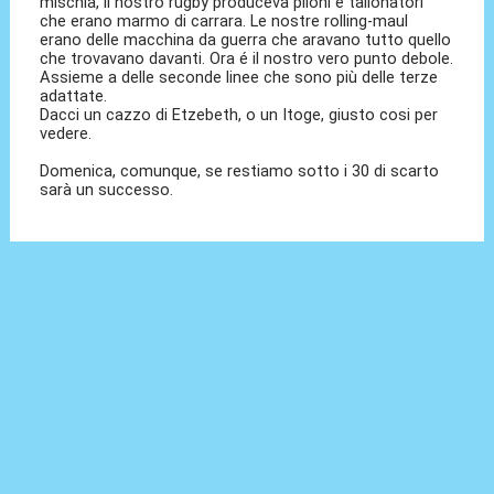
mischia, il nostro rugby produceva piloni e tallonatori
che erano marmo di carrara. Le nostre rolling-maul
erano delle macchina da guerra che aravano tutto quello
che trovavano davanti. Ora é il nostro vero punto debole.
Assieme a delle seconde linee che sono più delle terze
adattate.
Dacci un cazzo di Etzebeth, o un Itoge, giusto cosi per
vedere.
Domenica, comunque, se restiamo sotto i 30 di scarto
sarà un successo.