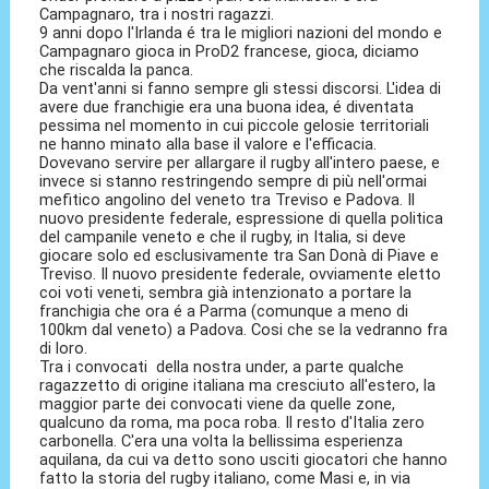
Campagnaro, tra i nostri ragazzi.
9 anni dopo l'Irlanda é tra le migliori nazioni del mondo e
Campagnaro gioca in ProD2 francese, gioca, diciamo
che riscalda la panca.
Da vent'anni si fanno sempre gli stessi discorsi. L'idea di
avere due franchigie era una buona idea, é diventata
pessima nel momento in cui piccole gelosie territoriali
ne hanno minato alla base il valore e l'efficacia.
Dovevano servire per allargare il rugby all'intero paese, e
invece si stanno restringendo sempre di più nell'ormai
mefitico angolino del veneto tra Treviso e Padova. Il
nuovo presidente federale, espressione di quella politica
del campanile veneto e che il rugby, in Italia, si deve
giocare solo ed esclusivamente tra San Donà di Piave e
Treviso. Il nuovo presidente federale, ovviamente eletto
coi voti veneti, sembra già intenzionato a portare la
franchigia che ora é a Parma (comunque a meno di
100km dal veneto) a Padova. Cosi che se la vedranno fra
di loro.
Tra i convocati della nostra under, a parte qualche
ragazzetto di origine italiana ma cresciuto all'estero, la
maggior parte dei convocati viene da quelle zone,
qualcuno da roma, ma poca roba. Il resto d'Italia zero
carbonella. C'era una volta la bellissima esperienza
aquilana, da cui va detto sono usciti giocatori che hanno
fatto la storia del rugby italiano, come Masi e, in via