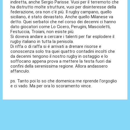
indiretta, anche Sergio Parisse. Vuoi per il terremoto che
ha distrutto molte strutture, vuoi per disinteresse della
federazione, ora non c'é più. Il rugby campano, quello
siciliano, é stato devastato. Anche quello Milanese va
detto. Quei serbatoi che nel corso dei decenni ci hanno
dato giocatori come Lo Cicero, Perugini, Mascioletti,
Festuccia, Troiani, non esiste più.
Si doveva andare a cercare i talenti per far esplodere il
rugby italiano in tutta la penisola.
Di riffa o di raffa si é arrivati a drenare risorse e
conoscenza solo tra quei quattro contadini incolti che
da decenni tengono il nostro rugby in ostaggio e lo
soffocano appena prova a mettere la testa fuori dai
confini della serenissima regione. Allora andassero
affanculo.
ps. Tanto poi lo so che domenica me riprende l'orgoglio
e ci vado. Ma per ora lo scoramento vince.