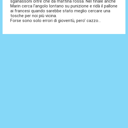
sganassoni oltre che da mattina rossa. Nel finale anche
Marin cerca l'angolo lontano su punizione e ridà il pallone
ai francesi quando sarebbe stato meglio cercare una
tosche per noi più vicina.
Forse sono solo errori di gioventù, pero' cazzo...