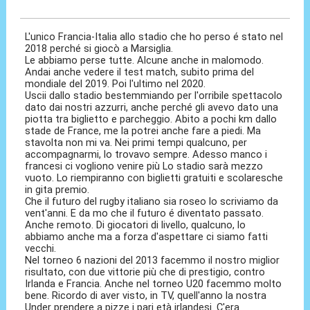
04 Feb 2022, 10:29
L'unico Francia-Italia allo stadio che ho perso é stato nel
2018 perché si giocò a Marsiglia.
Le abbiamo perse tutte. Alcune anche in malomodo.
Andai anche vedere il test match, subito prima del
mondiale del 2019. Poi l'ultimo nel 2020.
Uscii dallo stadio bestemmiando per l'orribile spettacolo
dato dai nostri azzurri, anche perché gli avevo dato una
piotta tra biglietto e parcheggio. Abito a pochi km dallo
stade de France, me la potrei anche fare a piedi. Ma
stavolta non mi va. Nei primi tempi qualcuno, per
accompagnarmi, lo trovavo sempre. Adesso manco i
francesi ci vogliono venire più Lo stadio sarà mezzo
vuoto. Lo riempiranno con biglietti gratuiti e scolaresche
in gita premio.
Che il futuro del rugby italiano sia roseo lo scriviamo da
vent'anni. E da mo che il futuro é diventato passato.
Anche remoto. Di giocatori di livello, qualcuno, lo
abbiamo anche ma a forza d'aspettare ci siamo fatti
vecchi.
Nel torneo 6 nazioni del 2013 facemmo il nostro miglior
risultato, con due vittorie più che di prestigio, contro
Irlanda e Francia. Anche nel torneo U20 facemmo molto
bene. Ricordo di aver visto, in TV, quell'anno la nostra
Under prendere a pizze i pari età irlandesi. C'era