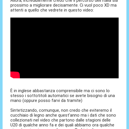
Allora, incredibilmente credo che il percorso dell'Italia sia
prossimo a migliorare decisamente. Ci vuol poco XD ma
attenti a quello che vedrete in questo video:
È in inglese abbastanza comprensibile ma ci sono lo
stesso i sottotitoli automatici se avete bisogno di una
mano (oppure posso farvi da tramite)
Sintetizzando, comunque, non credo che eviteremo il
cucchiaio di legno anche quest'anno ma i dati che sono
collezionati nel video che partono dalle stagioni delle
U20 di qualche anno fa e dei quali abbiamo ora qualche