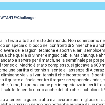
/WTA/ITF/Challenger
7:11
 in testa a tutto il resto del mondo. Non scherziamo n
do un specie di blocco nei confronti di Sinner che è anch
 avere delle ragioni tecniche e sportive. Ieri, semplic
a sua che quella di Sinner è ingiudicabile. Ma chiunque al
 andato a servire per il match, nella semifinale per poi pe
Il torneo di Madrid è stato complesso, si giocava a 600 me
me una partita di tennis si sente e l'assenza di Alcaraz
i eliminano via via i vari tennisti che incontrano si è sent
ta il quarto di finale contro il ragazzino spagnolo Jodar,
 che, forse, ha perso anche per inesperienza in certi fran
i salute tenendo conto anche del tifo che il pubblico di
cio a tenere la guardia alta e a lavorare per migliorare i 
lche ragazzino pericoloso potrebbe arrivare da un mome