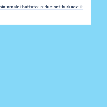
ia-arnaldi-battuto-in-due-set-hurkacz-il-