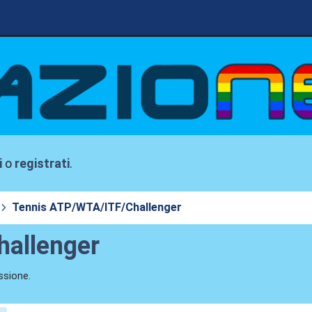
i
o
registrati
.
Tennis ATP/WTA/ITF/Challenger
allenger
ssione.