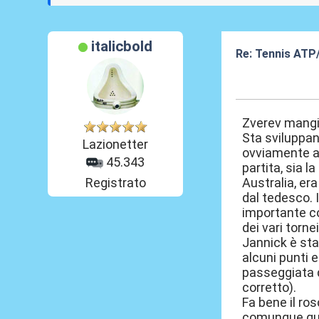
italicbold
Re: Tennis ATP
04 Mag 2026, 1
Zverev mangia
Sta sviluppan
Lazionetter
ovviamente ad
45.343
partita, sia l
Registrato
Australia, era
dal tedesco. 
importante co
dei vari torne
Jannick è sta
alcuni punti e
passeggiata d
corretto).
Fa bene il ros
comunque qua