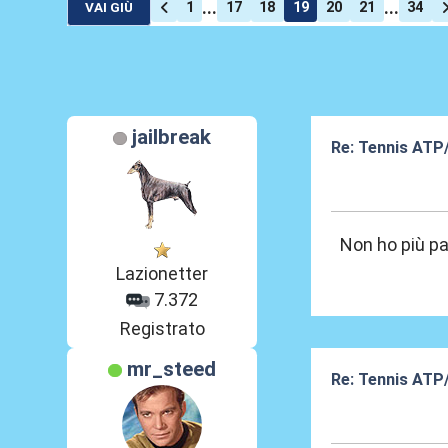
...
...
1
17
18
19
20
21
34
VAI GIÙ
jailbreak
Re: Tennis ATP
03 Mag 2026, 1
Non ho più pa
Lazionetter
7.372
Registrato
mr_steed
Re: Tennis ATP
04 Mag 2026, 0