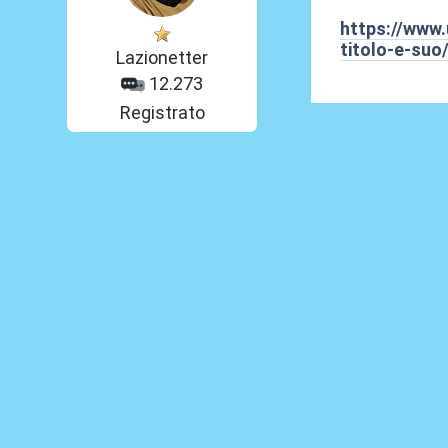
https://www.
titolo-e-suo
Lazionetter
12.273
Registrato