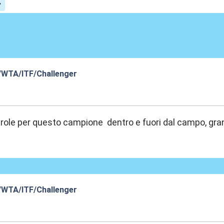
/WTA/ITF/Challenger
8:52
role per questo campione dentro e fuori dal campo, gran
/WTA/ITF/Challenger
3:49