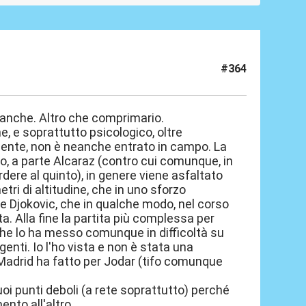
#364
eanche. Altro che comprimario.
e, e soprattutto psicologico, oltre
emente, non è neanche entrato in campo. La
tro, a parte Alcaraz (contro cui comunque, in
rdere al quinto), in genere viene asfaltato
tri di altitudine, che in uno sforzo
 e Djokovic, che in qualche modo, nel corso
ita. Alla fine la partita più complessa per
 che lo ha messo comunque in difficoltà su
genti. Io l'ho vista e non è stata una
 Madrid ha fatto per Jodar (tifo comunque
suoi punti deboli (a rete soprattutto) perché
nto all'altro.