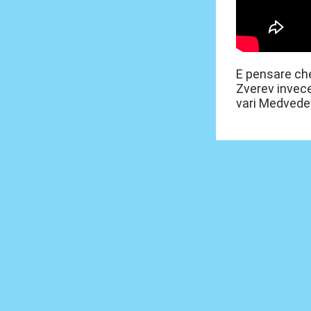
E pensare che
Zverev invece
vari Medvedev,