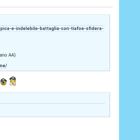
pica-e-indelebile-battaglia-con-tiafoe-sfidera-
ario AA)
ne/