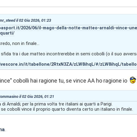
 mr_steed il 02 Giu 2026, 01:23
oasport.it/2026/06/il-mago-della-notte-matteo-arnaldi-vince-une
-quarti/
redo, non in finale...
a sfida tra i due matteo incontrerebbe in semi cobolli (o il suo avvers
livescore.in/it/tabellone/2RtxN3ZA/zLW8ihqL/#/zLW8ihqL/tabello
vince" cobolli hai ragione tu, se vince AA ho ragione io
 tommasino il 02 Giu 2026, 01:21
di Arnaldi; per la prima volta tre italiani ai quarti a Parigi.
se cobolli vince il proprio quarto diventa certo un italiano in finale.
na
.