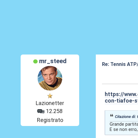
mr_steed
Re: Tennis ATP
02 Giu 2026, 01
https://www.
con-tiafoe-sf
Lazionetter
12.258
Citazione di:
Registrato
Grande partita 
E se non erro, 