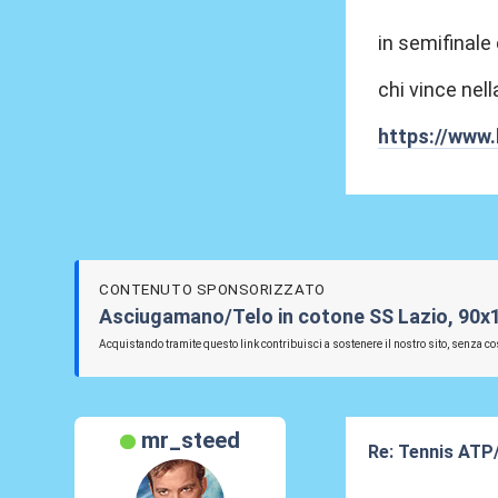
in semifinale 
chi vince nell
https://www.
CONTENUTO SPONSORIZZATO
Asciugamano/Telo in cotone SS Lazio, 90x
Acquistando tramite questo link contribuisci a sostenere il nostro sito, senza cos
mr_steed
Re: Tennis ATP
02 Giu 2026, 01