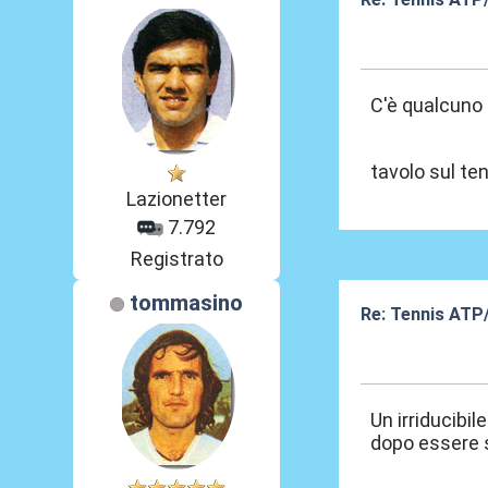
01 Giu 2026, 21
C'è qualcuno 
tavolo sul te
Lazionetter
7.792
Registrato
tommasino
Re: Tennis ATP
02 Giu 2026, 00
Un irriducibil
dopo essere s