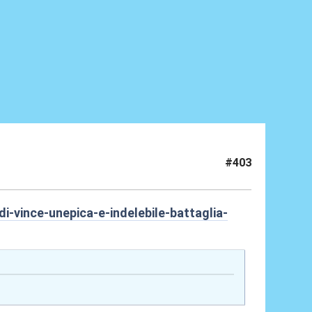
#403
i-vince-unepica-e-indelebile-battaglia-