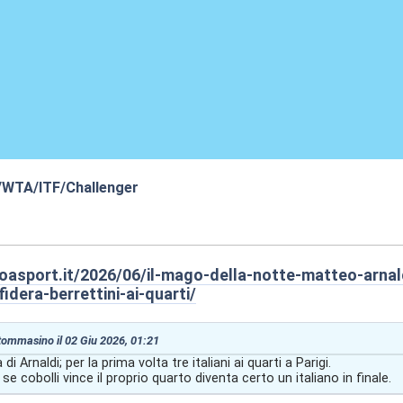
/WTA/ITF/Challenger
:23
oasport.it/2026/06/il-mago-della-notte-matteo-arnald
idera-berrettini-ai-quarti/
 tommasino il 02 Giu 2026, 01:21
di Arnaldi; per la prima volta tre italiani ai quarti a Parigi.
se cobolli vince il proprio quarto diventa certo un italiano in finale.