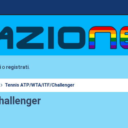
i
o
registrati
.
Tennis ATP/WTA/ITF/Challenger
allenger