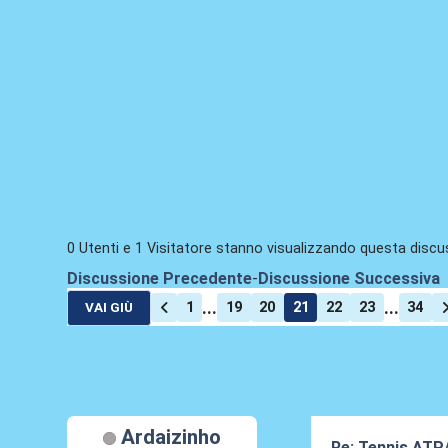
0 Utenti e 1 Visitatore stanno visualizzando questa discu
Discussione Precedente
-
Discussione Successiva
...
...
1
19
20
21
22
23
34
VAI GIÙ
Ardaizinho
Re: Tennis ATP