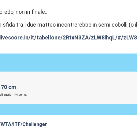
credo, non in finale...
a sfida tra i due matteo incontrerebbe in semi cobolli (o 
livescore.in/it/tabellone/2RtxN3ZA/zLW8ihqL/#/zLW8
170 cm
ti aggiuntivi per te.
/WTA/ITF/Challenger
:32