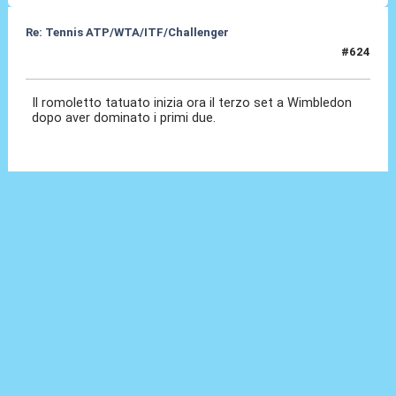
Re: Tennis ATP/WTA/ITF/Challenger
#624
08 Lug 2026, 17:53
Il romoletto tatuato inizia ora il terzo set a Wimbledon
dopo aver dominato i primi due.