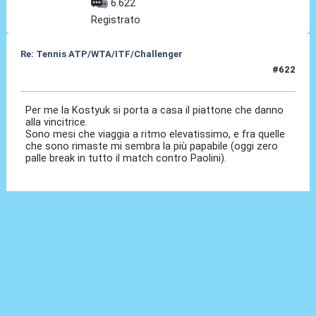
6.622
Registrato
Re: Tennis ATP/WTA/ITF/Challenger
#622
08 Lug 2026, 16:11
Per me la Kostyuk si porta a casa il piattone che danno
alla vincitrice.
Sono mesi che viaggia a ritmo elevatissimo, e fra quelle
che sono rimaste mi sembra la più papabile (oggi zero
palle break in tutto il match contro Paolini).