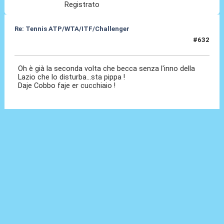
Registrato
Re: Tennis ATP/WTA/ITF/Challenger
#632
08 Lug 2026, 19:13
Oh è già la seconda volta che becca senza l'inno della
Lazio che lo disturba...sta pippa !
Daje Cobbo faje er cucchiaio !