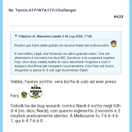
Re: Tennis ATP/WTA/ITF/Challenger
#633
08 Lug 2026, 19:41
Citazione di: Maremma Laziale il 06 Lug 2026, 17:06
Paolini più forte delle gufate (in buona fede) del sottoscritto
Il romoletto, ragà, sta facendo un altro grande slam. Ora ad
attenderlo il vincente tra due WC, Dimitrov e la sorpresa inglese
Fery. Uno dice, vabbè, botta di culo, beccherà l'inglese e non il
bulgaro che finirà per rompersi nuovamente. Con Fery ad inizio
stagione ci perse in 3 set agli Australian Open
Vabbè, l'avevo scritto: vera botta di culo ad aver preso
Fery
Cobolli ha dei bug assurdi: contro Nardi è sotto negli h2h
0-4 (no, dico, Nardi), con questo inglesetto 2 incontri e 2
risultati praticamente identici. A Melbourne fu 7-6 6-4 6-
1, qui 6-4 7-6 6-0