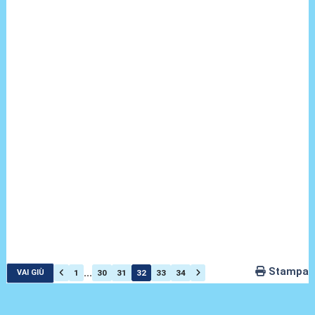
Stampa
...
1
30
31
32
33
34
VAI GIÙ