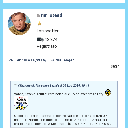
mr_steed
Lazionetter
12.274
Registrato
Re: Tennis ATP/WTA/ITF/Challenger
#634
08 Lug 2026, 20:17
Citazione di: Maremma Laziale il 08 Lug 2026, 19:41
Vabbè, l'avevo scritto: vera botta di culo ad aver preso Fery
Cobolli ha dei bug assurdi: contro Nardi è sotto negli h2h 0-4
(no, dico, Nardi), con questo inglesetto 2 incontri e 2 risultati
praticamente identici. A Melbourne fu 7-6 6-4 6-1, qui 6-4 7-6 6-0