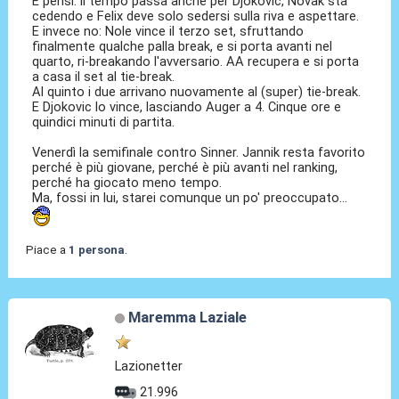
E pensi: il tempo passa anche per Djokovic, Novak sta
cedendo e Felix deve solo sedersi sulla riva e aspettare.
E invece no: Nole vince il terzo set, sfruttando
finalmente qualche palla break, e si porta avanti nel
quarto, ri-breakando l'avversario. AA recupera e si porta
a casa il set al tie-break.
Al quinto i due arrivano nuovamente al (super) tie-break.
E Djokovic lo vince, lasciando Auger a 4. Cinque ore e
quindici minuti di partita.
Venerdì la semifinale contro Sinner. Jannik resta favorito
perché è più giovane, perché è più avanti nel ranking,
perché ha giocato meno tempo.
Ma, fossi in lui, starei comunque un po' preoccupato...
Piace a
1 persona
.
Maremma Laziale
Lazionetter
21.996