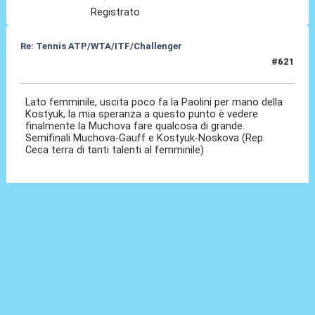
Registrato
Re: Tennis ATP/WTA/ITF/Challenger
#621
08 Lug 2026, 16:07
Lato femminile, uscita poco fa la Paolini per mano della
Kostyuk, la mia speranza a questo punto è vedere
finalmente la Muchova fare qualcosa di grande.
Semifinali Muchova-Gauff e Kostyuk-Noskova (Rep.
Ceca terra di tanti talenti al femminile)