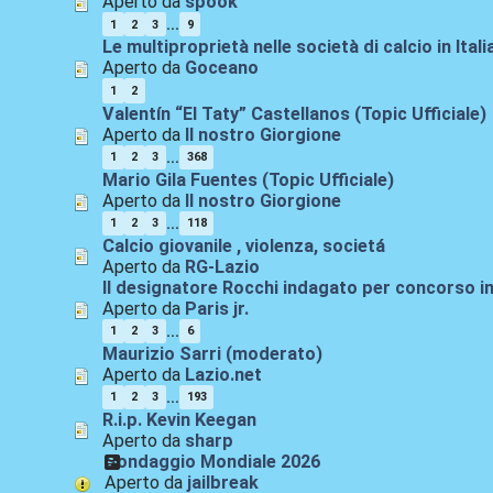
Aperto da
spook
...
1
2
3
9
Le multiproprietà nelle società di calcio in Itali
Aperto da
Goceano
1
2
Valentín “El Taty” Castellanos (Topic Ufficiale)
Aperto da
Il nostro Giorgione
...
1
2
3
368
Mario Gila Fuentes (Topic Ufficiale)
Aperto da
Il nostro Giorgione
...
1
2
3
118
Calcio giovanile , violenza, societá
Aperto da
RG-Lazio
Il designatore Rocchi indagato per concorso in
Aperto da
Paris jr.
...
1
2
3
6
Maurizio Sarri (moderato)
Aperto da
Lazio.net
...
1
2
3
193
R.i.p. Kevin Keegan
Aperto da
sharp
Sondaggio Mondiale 2026
Aperto da
jailbreak