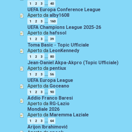
...
1
2
3
40
UEFA Europa Conference League
Aperto da
alby1608
...
1
2
3
160
UEFA Champions League 2025-26
Aperto da
hafssol
...
1
2
3
39
Toma Basic - Topic Ufficiale
Aperto da
LeonKennedy
...
1
2
3
80
Jean-Daniel Akpa-Akpro (Topic Ufficiale)
Aperto da
pentiux
...
1
2
3
56
UEFA Europa League
Aperto da
Goceano
...
1
2
3
90
Addio Franco Baresi
Aperto da
RG-Lazio
Mondiale 2026
Aperto da
Maremma Laziale
...
1
2
3
64
Arijon Ibrahimović