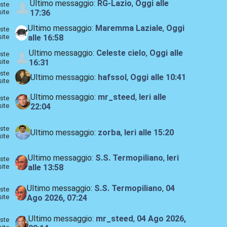
Ultimo messaggio:
RG-Lazio
,
Oggi
alle
ste
site
17:36
Ultimo messaggio:
Maremma Laziale
,
Oggi
ste
site
alle 16:58
Ultimo messaggio:
Celeste cielo
,
Oggi
alle
ste
site
16:31
ste
Ultimo messaggio:
hafssol
,
Oggi
alle 10:41
site
Ultimo messaggio:
mr_steed
,
Ieri
alle
ste
site
22:04
ste
Ultimo messaggio:
zorba
,
Ieri
alle 15:20
site
Ultimo messaggio:
S.S. Termopiliano
,
Ieri
ste
site
alle 13:58
Ultimo messaggio:
S.S. Termopiliano
,
04
ste
site
Ago 2026, 07:24
Ultimo messaggio:
mr_steed
,
04 Ago 2026,
ste