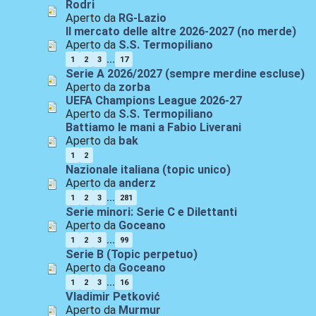
Rodri
Aperto da
RG-Lazio
Il mercato delle altre 2026-2027 (no merde)
Aperto da
S.S. Termopiliano
...
1
2
3
17
Serie A 2026/2027 (sempre merdine escluse)
Aperto da
zorba
UEFA Champions League 2026-27
Aperto da
S.S. Termopiliano
Battiamo le mani a Fabio Liverani
Aperto da
bak
1
2
Nazionale italiana (topic unico)
Aperto da
anderz
...
1
2
3
281
Serie minori: Serie C e Dilettanti
Aperto da
Goceano
...
1
2
3
99
Serie B (Topic perpetuo)
Aperto da
Goceano
...
1
2
3
16
Vladimir Petković
Aperto da
Murmur