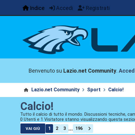
Indice
Accedi
Registrati
Benvenuto su
Lazio.net Community
.
Acced
Lazio.net Community
Sport
Calcio!
Calcio!
Tutto il calcio di tutto il mondo. Discussioni tecniche, cam
0 Utenti e 1 Visitatore stanno visualizzando questa sezio
...
1
2
3
196
VAI GIÙ