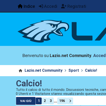
Indice
Accedi
Registrati
Benvenuto su
Lazio.net Community
.
Acced
Lazio.net Community
Sport
Calcio!
Calcio!
Tutto il calcio di tutto il mondo. Discussioni tecniche, cam
0 Utenti e 1 Visitatore stanno visualizzando questa sezio
...
1
2
3
196
VAI GIÙ