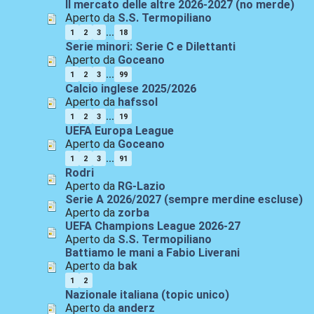
Il mercato delle altre 2026-2027 (no merde)
Aperto da
S.S. Termopiliano
...
1
2
3
18
Serie minori: Serie C e Dilettanti
Aperto da
Goceano
...
1
2
3
99
Calcio inglese 2025/2026
Aperto da
hafssol
...
1
2
3
19
UEFA Europa League
Aperto da
Goceano
...
1
2
3
91
Rodri
Aperto da
RG-Lazio
Serie A 2026/2027 (sempre merdine escluse)
Aperto da
zorba
UEFA Champions League 2026-27
Aperto da
S.S. Termopiliano
Battiamo le mani a Fabio Liverani
Aperto da
bak
1
2
Nazionale italiana (topic unico)
Aperto da
anderz