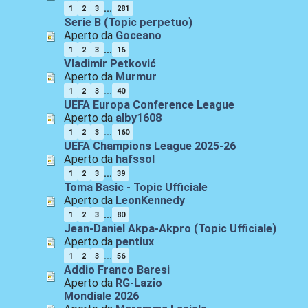
...
1
2
3
281
Serie B (Topic perpetuo)
Aperto da
Goceano
...
1
2
3
16
Vladimir Petković
Aperto da
Murmur
...
1
2
3
40
UEFA Europa Conference League
Aperto da
alby1608
...
1
2
3
160
UEFA Champions League 2025-26
Aperto da
hafssol
...
1
2
3
39
Toma Basic - Topic Ufficiale
Aperto da
LeonKennedy
...
1
2
3
80
Jean-Daniel Akpa-Akpro (Topic Ufficiale)
Aperto da
pentiux
...
1
2
3
56
Addio Franco Baresi
Aperto da
RG-Lazio
Mondiale 2026