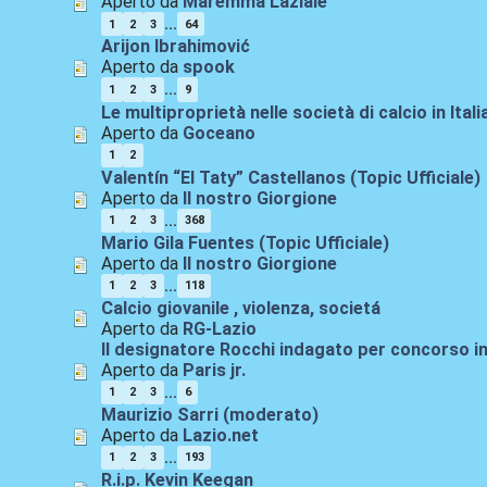
Aperto da
Maremma Laziale
...
1
2
3
64
Arijon Ibrahimović
Aperto da
spook
...
1
2
3
9
Le multiproprietà nelle società di calcio in Itali
Aperto da
Goceano
1
2
Valentín “El Taty” Castellanos (Topic Ufficiale)
Aperto da
Il nostro Giorgione
...
1
2
3
368
Mario Gila Fuentes (Topic Ufficiale)
Aperto da
Il nostro Giorgione
...
1
2
3
118
Calcio giovanile , violenza, societá
Aperto da
RG-Lazio
Il designatore Rocchi indagato per concorso in
Aperto da
Paris jr.
...
1
2
3
6
Maurizio Sarri (moderato)
Aperto da
Lazio.net
...
1
2
3
193
R.i.p. Kevin Keegan