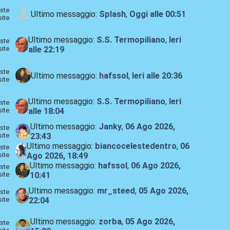
ste
Ultimo messaggio:
Splash
,
Oggi
alle 00:51
site
Ultimo messaggio:
S.S. Termopiliano
,
Ieri
ste
site
alle 22:19
ste
Ultimo messaggio:
hafssol
,
Ieri
alle 20:36
site
Ultimo messaggio:
S.S. Termopiliano
,
Ieri
ste
site
alle 18:04
Ultimo messaggio:
Janky
,
06 Ago 2026,
ste
site
23:43
Ultimo messaggio:
biancocelestedentro
,
06
ste
site
Ago 2026, 18:49
Ultimo messaggio:
hafssol
,
06 Ago 2026,
ste
site
10:41
Ultimo messaggio:
mr_steed
,
05 Ago 2026,
ste
site
22:04
Ultimo messaggio:
zorba
,
05 Ago 2026,
ste