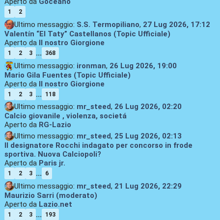
Aperto da
Goceano
1
2
Ultimo messaggio:
S.S. Termopiliano
,
27 Lug 2026, 17:12
Valentín “El Taty” Castellanos (Topic Ufficiale)
Aperto da
Il nostro Giorgione
...
1
2
3
368
Ultimo messaggio:
ironman
,
26 Lug 2026, 19:00
Mario Gila Fuentes (Topic Ufficiale)
Aperto da
Il nostro Giorgione
...
1
2
3
118
Ultimo messaggio:
mr_steed
,
26 Lug 2026, 02:20
Calcio giovanile , violenza, societá
Aperto da
RG-Lazio
Ultimo messaggio:
mr_steed
,
25 Lug 2026, 02:13
Il designatore Rocchi indagato per concorso in frode
sportiva. Nuova Calciopoli?
Aperto da
Paris jr.
...
1
2
3
6
Ultimo messaggio:
mr_steed
,
21 Lug 2026, 22:29
Maurizio Sarri (moderato)
Aperto da
Lazio.net
...
1
2
3
193