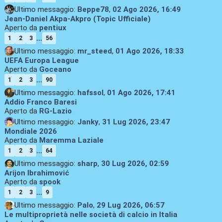
Ultimo messaggio:
Beppe78
,
02 Ago 2026, 16:49
Jean-Daniel Akpa-Akpro (Topic Ufficiale)
Aperto da
pentiux
...
1
2
3
56
Ultimo messaggio:
mr_steed
,
01 Ago 2026, 18:33
UEFA Europa League
Aperto da
Goceano
...
1
2
3
90
Ultimo messaggio:
hafssol
,
01 Ago 2026, 17:41
Addio Franco Baresi
Aperto da
RG-Lazio
Ultimo messaggio:
Janky
,
31 Lug 2026, 23:47
Mondiale 2026
Aperto da
Maremma Laziale
...
1
2
3
64
Ultimo messaggio:
sharp
,
30 Lug 2026, 02:59
Arijon Ibrahimović
Aperto da
spook
...
1
2
3
9
Ultimo messaggio:
Palo
,
29 Lug 2026, 06:57
Le multiproprietà nelle società di calcio in Italia