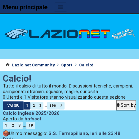
Menu principale
Lazio.net Community
Sport
Calcio!
Calcio!
Tutto il calcio di tutto il mondo. Discussioni tecniche, campioni,
campionati stranieri, squadre, maglie, curiosità...
0 Utenti e 1 Visitatore stanno visualizzando questa sezione.
Sort by
...
1
2
3
196
VAI GIÙ
Calcio inglese 2025/2026
Aperto da
hafssol
...
1
2
3
19
Ultimo messaggio:
S.S. Termopiliano
,
Ieri
alle 23:48