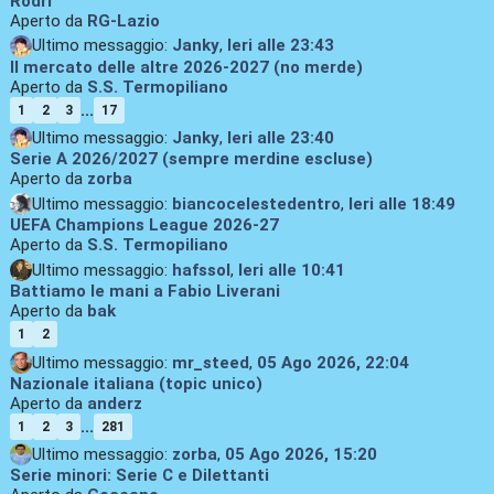
Rodri
Aperto da
RG-Lazio
Ultimo messaggio:
Janky
,
Ieri
alle 23:43
Il mercato delle altre 2026-2027 (no merde)
Aperto da
S.S. Termopiliano
...
1
2
3
17
Ultimo messaggio:
Janky
,
Ieri
alle 23:40
Serie A 2026/2027 (sempre merdine escluse)
Aperto da
zorba
Ultimo messaggio:
biancocelestedentro
,
Ieri
alle 18:49
UEFA Champions League 2026-27
Aperto da
S.S. Termopiliano
Ultimo messaggio:
hafssol
,
Ieri
alle 10:41
Battiamo le mani a Fabio Liverani
Aperto da
bak
1
2
Ultimo messaggio:
mr_steed
,
05 Ago 2026, 22:04
Nazionale italiana (topic unico)
Aperto da
anderz
...
1
2
3
281
Ultimo messaggio:
zorba
,
05 Ago 2026, 15:20
Serie minori: Serie C e Dilettanti