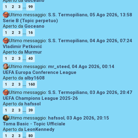
Aperto da
Goceano
...
1
2
3
99
Ultimo messaggio:
S.S. Termopiliano
,
05 Ago 2026, 13:58
Serie B (Topic perpetuo)
Aperto da
Goceano
...
1
2
3
16
Ultimo messaggio:
S.S. Termopiliano
,
04 Ago 2026, 07:24
Vladimir Petković
Aperto da
Murmur
...
1
2
3
40
Ultimo messaggio:
mr_steed
,
04 Ago 2026, 00:14
UEFA Europa Conference League
Aperto da
alby1608
...
1
2
3
160
Ultimo messaggio:
S.S. Termopiliano
,
03 Ago 2026, 20:47
UEFA Champions League 2025-26
Aperto da
hafssol
...
1
2
3
39
Ultimo messaggio:
hafssol
,
03 Ago 2026, 20:15
Toma Basic - Topic Ufficiale
Aperto da
LeonKennedy
...
1
2
3
80