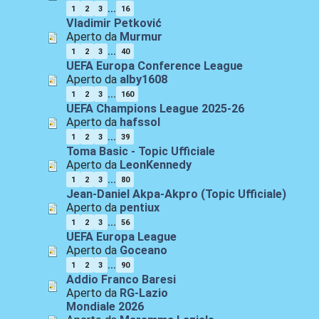
...
1
2
3
16
Vladimir Petković
Aperto da
Murmur
...
1
2
3
40
UEFA Europa Conference League
Aperto da
alby1608
...
1
2
3
160
UEFA Champions League 2025-26
Aperto da
hafssol
...
1
2
3
39
Toma Basic - Topic Ufficiale
Aperto da
LeonKennedy
...
1
2
3
80
Jean-Daniel Akpa-Akpro (Topic Ufficiale)
Aperto da
pentiux
...
1
2
3
56
UEFA Europa League
Aperto da
Goceano
...
1
2
3
90
Addio Franco Baresi
Aperto da
RG-Lazio
Mondiale 2026