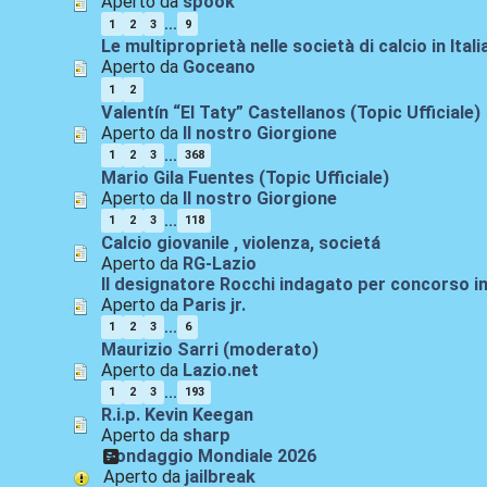
Aperto da
spook
...
1
2
3
9
Le multiproprietà nelle società di calcio in Itali
Aperto da
Goceano
1
2
Valentín “El Taty” Castellanos (Topic Ufficiale)
Aperto da
Il nostro Giorgione
...
1
2
3
368
Mario Gila Fuentes (Topic Ufficiale)
Aperto da
Il nostro Giorgione
...
1
2
3
118
Calcio giovanile , violenza, societá
Aperto da
RG-Lazio
Il designatore Rocchi indagato per concorso in
Aperto da
Paris jr.
...
1
2
3
6
Maurizio Sarri (moderato)
Aperto da
Lazio.net
...
1
2
3
193
R.i.p. Kevin Keegan
Aperto da
sharp
Sondaggio Mondiale 2026
Aperto da
jailbreak