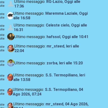
Ultimo messaggio:
RG-Lazio
,
Oggi
alle
ste
site
17:36
Ultimo messaggio:
Maremma Laziale
,
Oggi
ste
site
alle 16:58
Ultimo messaggio:
Celeste cielo
,
Oggi
alle
ste
site
16:31
ste
Ultimo messaggio:
hafssol
,
Oggi
alle 10:41
site
Ultimo messaggio:
mr_steed
,
Ieri
alle
ste
site
22:04
ste
Ultimo messaggio:
zorba
,
Ieri
alle 15:20
site
Ultimo messaggio:
S.S. Termopiliano
,
Ieri
ste
site
alle 13:58
Ultimo messaggio:
S.S. Termopiliano
,
04
ste
site
Ago 2026, 07:24
Ultimo messaggio:
mr_steed
,
04 Ago 2026,
ste