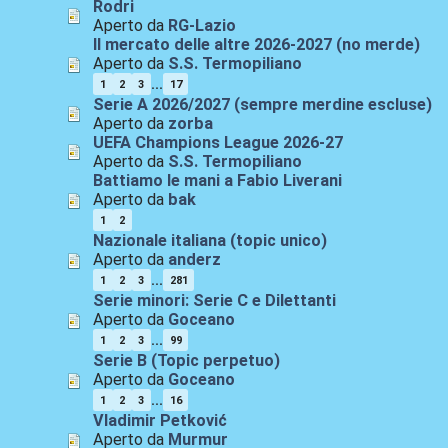
Rodri
Aperto da
RG-Lazio
Il mercato delle altre 2026-2027 (no merde)
Aperto da
S.S. Termopiliano
...
1
2
3
17
Serie A 2026/2027 (sempre merdine escluse)
Aperto da
zorba
UEFA Champions League 2026-27
Aperto da
S.S. Termopiliano
Battiamo le mani a Fabio Liverani
Aperto da
bak
1
2
Nazionale italiana (topic unico)
Aperto da
anderz
...
1
2
3
281
Serie minori: Serie C e Dilettanti
Aperto da
Goceano
...
1
2
3
99
Serie B (Topic perpetuo)
Aperto da
Goceano
...
1
2
3
16
Vladimir Petković
Aperto da
Murmur