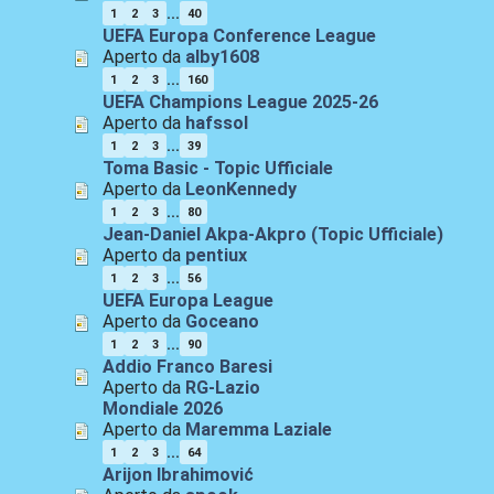
...
1
2
3
40
UEFA Europa Conference League
Aperto da
alby1608
...
1
2
3
160
UEFA Champions League 2025-26
Aperto da
hafssol
...
1
2
3
39
Toma Basic - Topic Ufficiale
Aperto da
LeonKennedy
...
1
2
3
80
Jean-Daniel Akpa-Akpro (Topic Ufficiale)
Aperto da
pentiux
...
1
2
3
56
UEFA Europa League
Aperto da
Goceano
...
1
2
3
90
Addio Franco Baresi
Aperto da
RG-Lazio
Mondiale 2026
Aperto da
Maremma Laziale
...
1
2
3
64
Arijon Ibrahimović