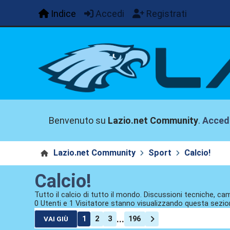
Indice
Accedi
Registrati
Benvenuto su
Lazio.net Community
.
Acced
Lazio.net Community
Sport
Calcio!
Calcio!
Tutto il calcio di tutto il mondo. Discussioni tecniche, cam
0 Utenti e 1 Visitatore stanno visualizzando questa sezio
...
1
2
3
196
VAI GIÙ