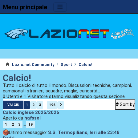
Menu principale
Lazio.net Community
Sport
Calcio!
Calcio!
Tutto il calcio di tutto il mondo. Discussioni tecniche, campioni,
campionati stranieri, squadre, maglie, curiosità...
0 Utenti e 1 Visitatore stanno visualizzando questa sezione.
Sort by
...
1
2
3
196
VAI GIÙ
Calcio inglese 2025/2026
Aperto da
hafssol
...
1
2
3
19
Ultimo messaggio:
S.S. Termopiliano
,
Ieri
alle 23:48