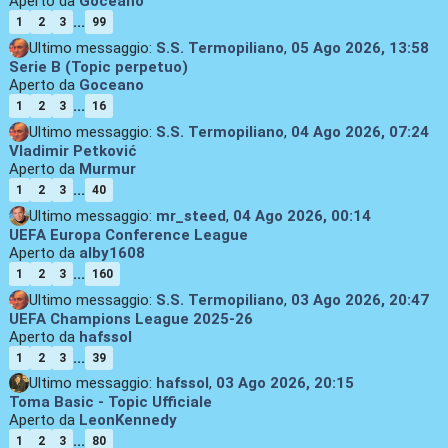
Aperto da
Goceano
...
1
2
3
99
Ultimo messaggio:
S.S. Termopiliano
,
05 Ago 2026, 13:58
Serie B (Topic perpetuo)
Aperto da
Goceano
...
1
2
3
16
Ultimo messaggio:
S.S. Termopiliano
,
04 Ago 2026, 07:24
Vladimir Petković
Aperto da
Murmur
...
1
2
3
40
Ultimo messaggio:
mr_steed
,
04 Ago 2026, 00:14
UEFA Europa Conference League
Aperto da
alby1608
...
1
2
3
160
Ultimo messaggio:
S.S. Termopiliano
,
03 Ago 2026, 20:47
UEFA Champions League 2025-26
Aperto da
hafssol
...
1
2
3
39
Ultimo messaggio:
hafssol
,
03 Ago 2026, 20:15
Toma Basic - Topic Ufficiale
Aperto da
LeonKennedy
...
1
2
3
80