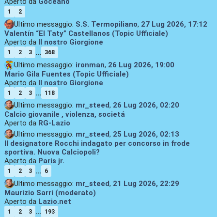
Aperto da
Goceano
1
2
Ultimo messaggio:
S.S. Termopiliano
,
27 Lug 2026, 17:12
Valentín “El Taty” Castellanos (Topic Ufficiale)
Aperto da
Il nostro Giorgione
...
1
2
3
368
Ultimo messaggio:
ironman
,
26 Lug 2026, 19:00
Mario Gila Fuentes (Topic Ufficiale)
Aperto da
Il nostro Giorgione
...
1
2
3
118
Ultimo messaggio:
mr_steed
,
26 Lug 2026, 02:20
Calcio giovanile , violenza, societá
Aperto da
RG-Lazio
Ultimo messaggio:
mr_steed
,
25 Lug 2026, 02:13
Il designatore Rocchi indagato per concorso in frode
sportiva. Nuova Calciopoli?
Aperto da
Paris jr.
...
1
2
3
6
Ultimo messaggio:
mr_steed
,
21 Lug 2026, 22:29
Maurizio Sarri (moderato)
Aperto da
Lazio.net
...
1
2
3
193