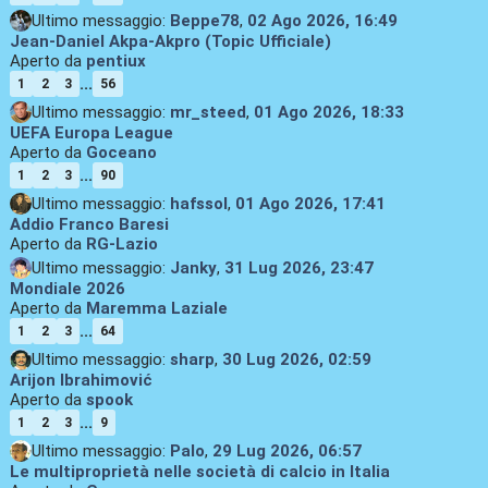
Ultimo messaggio:
Beppe78
,
02 Ago 2026, 16:49
Jean-Daniel Akpa-Akpro (Topic Ufficiale)
Aperto da
pentiux
...
1
2
3
56
Ultimo messaggio:
mr_steed
,
01 Ago 2026, 18:33
UEFA Europa League
Aperto da
Goceano
...
1
2
3
90
Ultimo messaggio:
hafssol
,
01 Ago 2026, 17:41
Addio Franco Baresi
Aperto da
RG-Lazio
Ultimo messaggio:
Janky
,
31 Lug 2026, 23:47
Mondiale 2026
Aperto da
Maremma Laziale
...
1
2
3
64
Ultimo messaggio:
sharp
,
30 Lug 2026, 02:59
Arijon Ibrahimović
Aperto da
spook
...
1
2
3
9
Ultimo messaggio:
Palo
,
29 Lug 2026, 06:57
Le multiproprietà nelle società di calcio in Italia