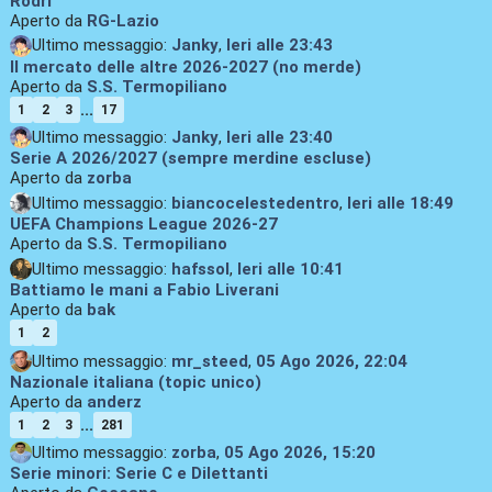
Rodri
Aperto da
RG-Lazio
Ultimo messaggio:
Janky
,
Ieri
alle 23:43
Il mercato delle altre 2026-2027 (no merde)
Aperto da
S.S. Termopiliano
...
1
2
3
17
Ultimo messaggio:
Janky
,
Ieri
alle 23:40
Serie A 2026/2027 (sempre merdine escluse)
Aperto da
zorba
Ultimo messaggio:
biancocelestedentro
,
Ieri
alle 18:49
UEFA Champions League 2026-27
Aperto da
S.S. Termopiliano
Ultimo messaggio:
hafssol
,
Ieri
alle 10:41
Battiamo le mani a Fabio Liverani
Aperto da
bak
1
2
Ultimo messaggio:
mr_steed
,
05 Ago 2026, 22:04
Nazionale italiana (topic unico)
Aperto da
anderz
...
1
2
3
281
Ultimo messaggio:
zorba
,
05 Ago 2026, 15:20
Serie minori: Serie C e Dilettanti