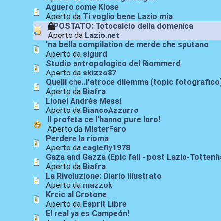
Aguero come Klose
Aperto da
Ti voglio bene Lazio mia
SPOSTATO: Totocalcio della domenica
Aperto da
Lazio.net
'na bella compilation de merde che sputano
Aperto da
sigurd
Studio antropologico del Riommerd
Aperto da
skizzo87
Quelli che..l'atroce dilemma (topic fotografico
Aperto da
Biafra
Lionel Andrés Messi
Aperto da
BiancoAzzurro
Il profeta ce l'hanno pure loro!
Aperto da
MisterFaro
Perdere la rioma
Aperto da
eaglefly1978
Gaza and Gazza (Epic fail - post Lazio-Totten
Aperto da
Biafra
La Rivoluzione: Diario illustrato
Aperto da
mazzok
Krcic al Crotone
Aperto da
Esprit Libre
El real ya es Campeón!