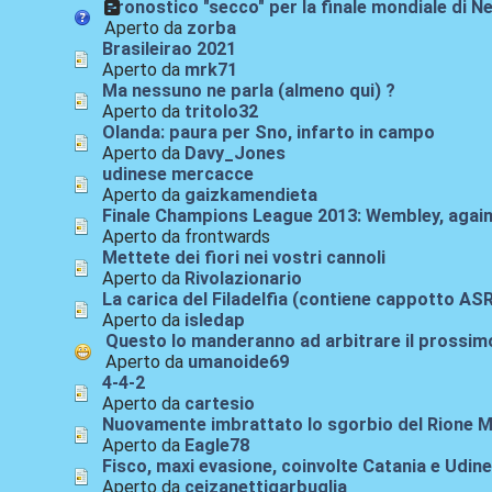
Pronostico "secco" per la finale mondiale di Ne
Aperto da
zorba
Brasileirao 2021
Aperto da
mrk71
Ma nessuno ne parla (almeno qui) ?
Aperto da
tritolo32
Olanda: paura per Sno, infarto in campo
Aperto da
Davy_Jones
udinese mercacce
Aperto da
gaizkamendieta
Finale Champions League 2013: Wembley, again
Aperto da frontwards
Mettete dei fiori nei vostri cannoli
Aperto da
Rivolazionario
La carica del Filadelfia (contiene cappotto AS
Aperto da
isledap
Questo lo manderanno ad arbitrare il prossim
Aperto da
umanoide69
4-4-2
Aperto da
cartesio
Nuovamente imbrattato lo sgorbio del Rione M
Aperto da
Eagle78
Fisco, maxi evasione, coinvolte Catania e Udin
Aperto da
ceizanettigarbuglia