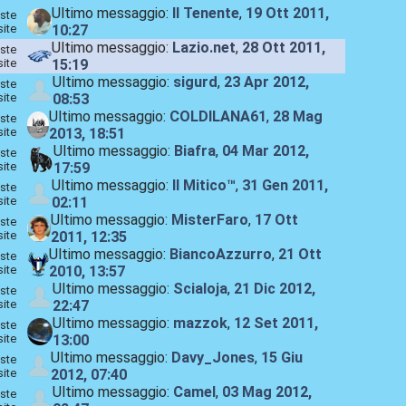
Ultimo messaggio:
Il Tenente
,
19 Ott 2011,
ste
site
10:27
Ultimo messaggio:
Lazio.net
,
28 Ott 2011,
ste
site
15:19
Ultimo messaggio:
sigurd
,
23 Apr 2012,
ste
site
08:53
Ultimo messaggio:
COLDILANA61
,
28 Mag
ste
site
2013, 18:51
Ultimo messaggio:
Biafra
,
04 Mar 2012,
ste
site
17:59
Ultimo messaggio:
Il Mitico™
,
31 Gen 2011,
ste
site
02:11
Ultimo messaggio:
MisterFaro
,
17 Ott
ste
site
2011, 12:35
Ultimo messaggio:
BiancoAzzurro
,
21 Ott
ste
site
2010, 13:57
Ultimo messaggio:
Scialoja
,
21 Dic 2012,
ste
site
22:47
Ultimo messaggio:
mazzok
,
12 Set 2011,
ste
site
13:00
Ultimo messaggio:
Davy_Jones
,
15 Giu
ste
site
2012, 07:40
Ultimo messaggio:
Camel
,
03 Mag 2012,
ste