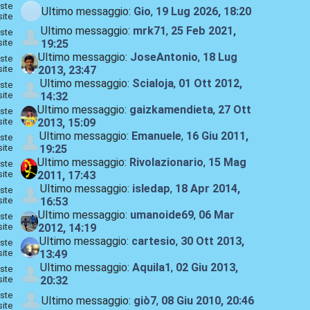
ste
Ultimo messaggio:
Gio
,
19 Lug 2026, 18:20
site
Ultimo messaggio:
mrk71
,
25 Feb 2021,
ste
site
19:25
Ultimo messaggio:
JoseAntonio
,
18 Lug
ste
site
2013, 23:47
Ultimo messaggio:
Scialoja
,
01 Ott 2012,
ste
site
14:32
Ultimo messaggio:
gaizkamendieta
,
27 Ott
ste
site
2013, 15:09
Ultimo messaggio:
Emanuele
,
16 Giu 2011,
ste
site
19:25
Ultimo messaggio:
Rivolazionario
,
15 Mag
ste
site
2011, 17:43
Ultimo messaggio:
isledap
,
18 Apr 2014,
ste
site
16:53
Ultimo messaggio:
umanoide69
,
06 Mar
ste
site
2012, 14:19
Ultimo messaggio:
cartesio
,
30 Ott 2013,
ste
site
13:49
Ultimo messaggio:
Aquila1
,
02 Giu 2013,
ste
site
20:32
ste
Ultimo messaggio:
giò7
,
08 Giu 2010, 20:46
site