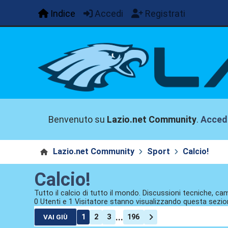
Indice
Accedi
Registrati
Benvenuto su
Lazio.net Community
.
Acced
Lazio.net Community
Sport
Calcio!
Calcio!
Tutto il calcio di tutto il mondo. Discussioni tecniche, cam
0 Utenti e 1 Visitatore stanno visualizzando questa sezio
...
1
2
3
196
VAI GIÙ