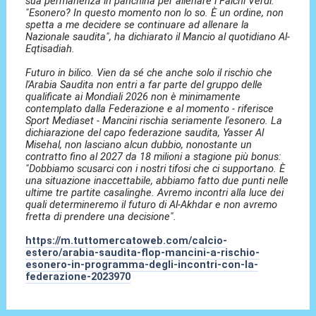
sua permanenza in panchina per allenare i Falchi Verdi:
"Esonero? In questo momento non lo so. È un ordine, non
spetta a me decidere se continuare ad allenare la
Nazionale saudita", ha dichiarato il Mancio al quotidiano Al-
Eqtisadiah.
Futuro in bilico. Vien da sé che anche solo il rischio che
l'Arabia Saudita non entri a far parte del gruppo delle
qualificate ai Mondiali 2026 non è minimamente
contemplato dalla Federazione e al momento - riferisce
Sport Mediaset - Mancini rischia seriamente l'esonero. La
dichiarazione del capo federazione saudita, Yasser Al
Misehal, non lasciano alcun dubbio, nonostante un
contratto fino al 2027 da 18 milioni a stagione più bonus:
"Dobbiamo scusarci con i nostri tifosi che ci supportano. È
una situazione inaccettabile, abbiamo fatto due punti nelle
ultime tre partite casalinghe. Avremo incontri alla luce dei
quali determineremo il futuro di Al-Akhdar e non avremo
fretta di prendere una decisione".
https://m.tuttomercatoweb.com/calcio-
estero/arabia-saudita-flop-mancini-a-rischio-
esonero-in-programma-degli-incontri-con-la-
federazione-2023970