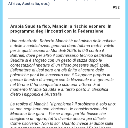
Africa, Australia, etc.)
#52
16 Ott 2024, 19:40
Arabia Saudita flop, Mancini a rischio esonero. In
programma degli incontri con la Federazione
Una catastrofe. Roberto Mancini è nel mirino delle critiche
e delle insoddisfazioni generali dopo l'ultimo match valido
per le qualificazioni ai Mondiali 2026, lo 0-0 contro il
Bahrein, dove per altro il commissario tecnico dell'Arabia
Saudita si è sfogato con un gesto di stizza dopo le
contestazioni ripetute di un tifoso presente sugli spalti.
L'allenatore di Jesi però era già finito al centro delle
polemiche per il ko incassato con il Giappone proprio in
questa finestra di impegni con la Nazionale e in generale
nel Girone C ha conquistato solo una vittoria. E al
momento l'Arabia Saudita è al terzo posto in classifica
dietro i nipponici e l'Australia.
La replica di Mancini. "Il problema? Il problema è solo uno:
se non segniamo non vinciamo - le considerazioni del
Mancio a fine gara -. Poi se a ogni partita finisce che
sbagliamo un rigore, tutto diventa ancora più difficile...
Come risolverlo? Non lo so". Quanto invece ai dubbi sulla