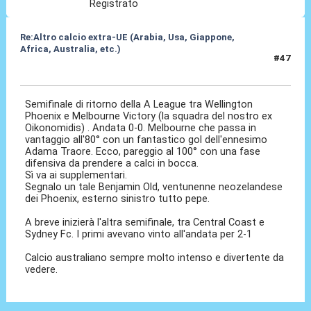
Registrato
Re:Altro calcio extra-UE (Arabia, Usa, Giappone,
Africa, Australia, etc.)
#47
18 Mag 2024, 10:41
Semifinale di ritorno della A League tra Wellington
Phoenix e Melbourne Victory (la squadra del nostro ex
Oikonomidis) . Andata 0-0. Melbourne che passa in
vantaggio all'80° con un fantastico gol dell'ennesimo
Adama Traore. Ecco, pareggio al 100° con una fase
difensiva da prendere a calci in bocca.
Sì va ai supplementari.
Segnalo un tale Benjamin Old, ventunenne neozelandese
dei Phoenix, esterno sinistro tutto pepe.
A breve inizierà l'altra semifinale, tra Central Coast e
Sydney Fc. I primi avevano vinto all'andata per 2-1
Calcio australiano sempre molto intenso e divertente da
vedere.