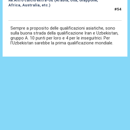
Re:Altro calcio extra-UE (Arabia, Usa, Giappone,
Africa, Australia, etc.)
#54
17 Ott 2024, 16:07
Sempre a proposito delle qualificazioni asiatiche, sono
sulla buona strada della qualificazione Iran e Uzbekistan,
gruppo A. 10 punti per loro e 4 per le inseguitrici. Per
l'Uzbekistan sarebbe la prima qualificazione mondiale.