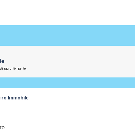
le
ti aggiuntivi per te.
iro Immobile
:07
ro.