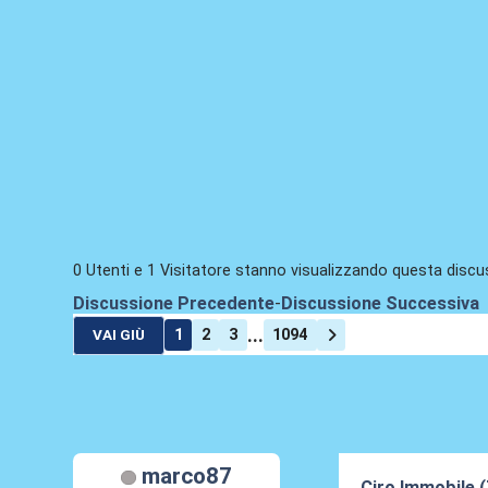
0 Utenti e 1 Visitatore stanno visualizzando questa discu
Discussione Precedente
-
Discussione Successiva
...
1
2
3
1094
VAI GIÙ
marco87
Ciro Immobile (