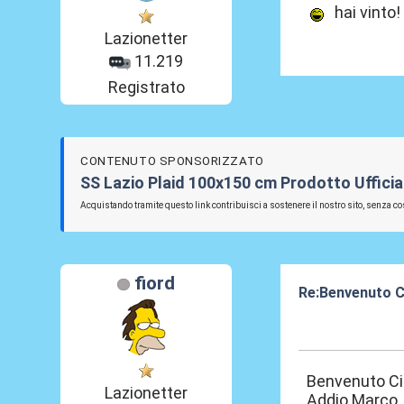
hai vinto!
Lazionetter
11.219
Registrato
CONTENUTO SPONSORIZZATO
SS Lazio Plaid 100x150 cm Prodotto Ufficia
Acquistando tramite questo link contribuisci a sostenere il nostro sito, senza cos
fiord
Re:Benvenuto C
24 Lug 2016, 15
Benvenuto Ci
Lazionetter
Addio Marco.