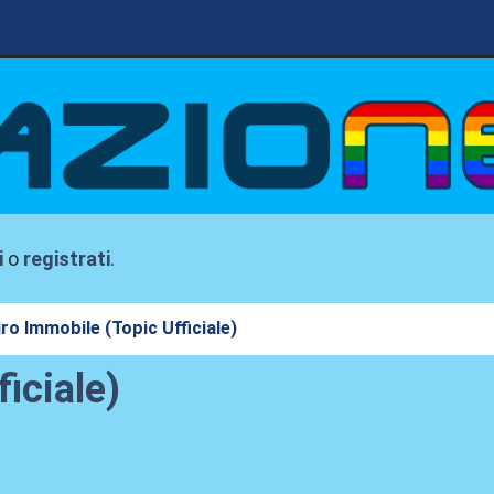
i
o
registrati
.
iro Immobile (Topic Ufficiale)
iciale)