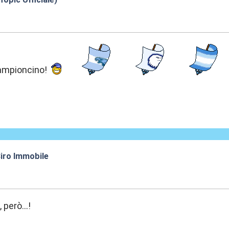
:58
ampioncino!
iro Immobile
:00
però...!