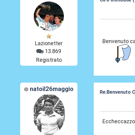
24 Lug 2016, 14
Benvenuto c
Lazionetter
13.869
Registrato
natoil26maggio
Re:Benvenuto C
24 Lug 2016, 15
Eccheccazzo, 