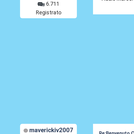
6.711
Registrato
maverickiv2007
Re:Benvenuto C