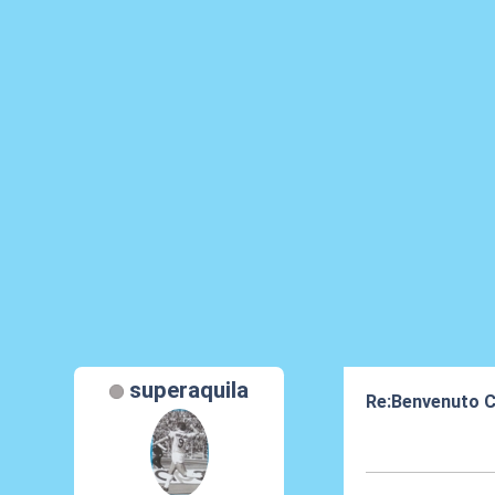
superaquila
Re:Benvenuto C
24 Lug 2016, 15