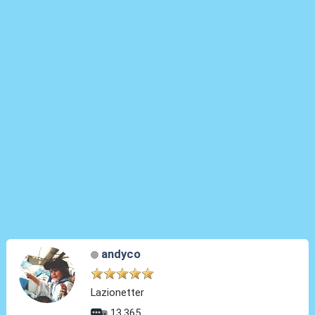
andyco
Lazionetter
13.365