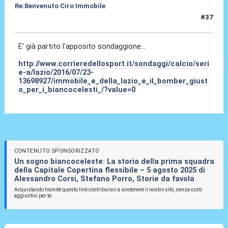
Re:Benvenuto Ciro Immobile
#37
24 Lug 2016, 17:17
E' già partito l'apposito sondaggione...
http://www.corrieredellosport.it/sondaggi/calcio/seri
e-a/lazio/2016/07/23-
13698927/immobile_e_della_lazio_e_il_bomber_giust
o_per_i_biancocelesti_/?value=0
CONTENUTO SPONSORIZZATO
Un sogno biancoceleste: La storia della prima squadra
della Capitale Copertina flessibile – 5 agosto 2025 di
Alessandro Corsi, Stefano Porro, Storie da favola
Acquistando tramite questo link contribuisci a sostenere il nostro sito, senza costi
aggiuntivi per te.