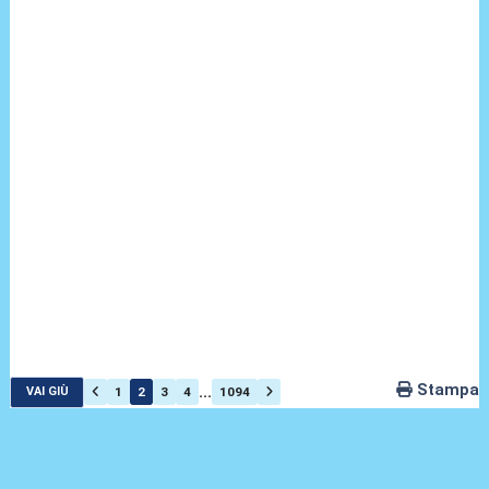
Stampa
...
1
2
3
4
1094
VAI GIÙ