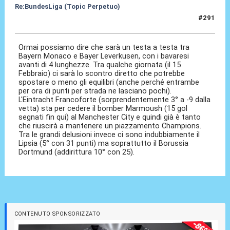
Re:BundesLiga (Topic Perpetuo)
#291
21 Gen 2025, 00:22
Ormai possiamo dire che sarà un testa a testa tra
Bayern Monaco e Bayer Leverkusen, con i bavaresi
avanti di 4 lunghezze. Tra qualche giornata (il 15
Febbraio) ci sarà lo scontro diretto che potrebbe
spostare o meno gli equilibri (anche perché entrambe
per ora di punti per strada ne lasciano pochi).
L'Eintracht Francoforte (sorprendentemente 3° a -9 dalla
vetta) sta per cedere il bomber Marmoush (15 gol
segnati fin qui) al Manchester City e quindi già è tanto
che riuscirà a mantenere un piazzamento Champions.
Tra le grandi delusioni invece ci sono indubbiamente il
Lipsia (5° con 31 punti) ma soprattutto il Borussia
Dortmund (addirittura 10° con 25).
CONTENUTO SPONSORIZZATO