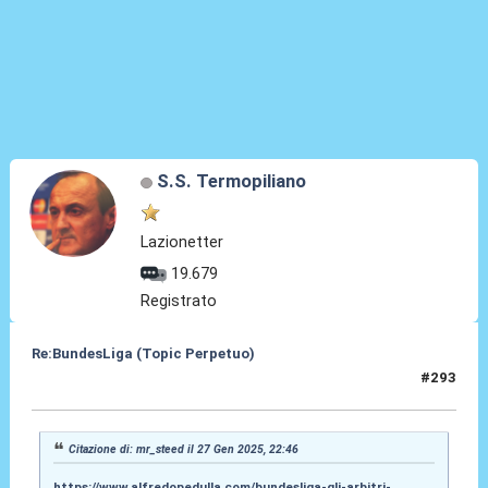
S.S. Termopiliano
Lazionetter
19.679
Registrato
Re:BundesLiga (Topic Perpetuo)
#293
29 Gen 2025, 00:54
Citazione di: mr_steed il 27 Gen 2025, 22:46
https://www.alfredopedulla.com/bundesliga-gli-arbitri-