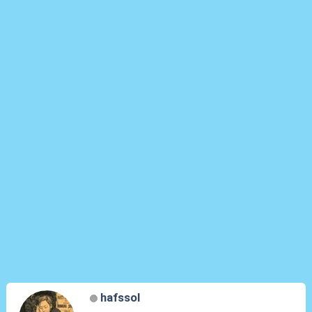
hafssol