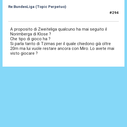
Re:BundesLiga (Topic Perpetuo)
#294
31 Gen 2025, 16:10
A proposito di Zweiteliga qualcuno ha mai seguito il
Norimberga di Klose ?
Che tipo di gioco ha ?
Si parla tanto di Tzimas per il quale chiedono già oltre
20m ma lui vuole restare ancora con Miro. Lo avete mai
visto giocare ?