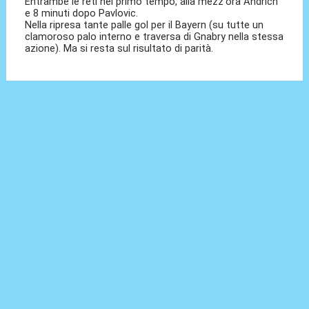
Entrambe le reti nel primo tempo, alla mezz'ora Andrich
e 8 minuti dopo Pavlovic.
Nella ripresa tante palle gol per il Bayern (su tutte un
clamoroso palo interno e traversa di Gnabry nella stessa
azione). Ma si resta sul risultato di parità.