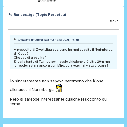
Registrato
Re:BundesLiga (Topic Perpetuo)
#295
31 Gen 2025, 17:26
Citazione di: SodaLazio il 31 Gen 2025, 16:10
A proposito di Zweiteliga qualcuno ha mai seguito il Norimberga
di Klose ?
Che tipo di gioco ha ?
Si parla tanto di Tzimas per il quale chiedono già oltre 20m ma
lui vuole restare ancora con Miro. Lo avete mai visto giocare ?
Io sinceramente non sapevo nemmeno che Klose
allenasse il Norimberga
Però si sarebbe interessante qualche resoconto sul
tema.