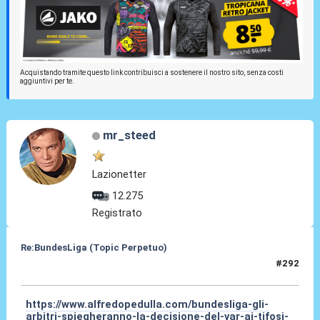
Acquistando tramite questo link contribuisci a sostenere il nostro sito, senza costi
aggiuntivi per te.
mr_steed
Lazionetter
12.275
Registrato
Re:BundesLiga (Topic Perpetuo)
#292
27 Gen 2025, 22:46
https://www.alfredopedulla.com/bundesliga-gli-
arbitri-spiegheranno-la-decisione-del-var-ai-tifosi-