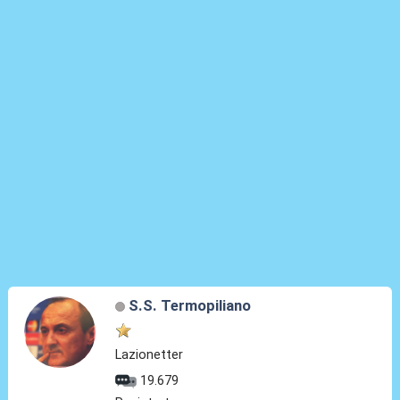
S.S. Termopiliano
Lazionetter
19.679