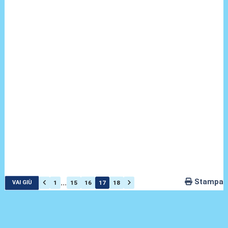
Stampa
...
1
15
16
17
18
VAI GIÙ