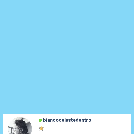
biancocelestedentro