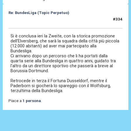
Re: BundesLiga (Topic Perpetuo)
#334
18 Mag 2026, 08:13
Si è conclusa ieri la Zweite, con la storica promozione
dell'Elversberg, che sarà la squadra della città più piccola
(12.000 abitanti) ad aver mai partecipato alla
Bundesliga.
Ci arrivano dopo un percorso che li ha portati dalla
quarta serie alla Bundesliga in quattro anni, guidato tra
l'altro da un direttore sportivo che passerà a breve al
Borussia Dortmund.
Retrocede in terza il Fortuna Dusseldorf, mentre il
Paderborn si giocherà lo spareggio con il Wolfsburg,
terzultima della Bundesliga.
Piace a
1 persona
.