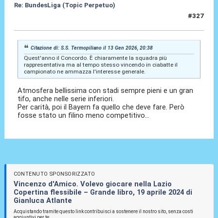
Re: BundesLiga (Topic Perpetuo)
#327
14 Gen 2026, 17:05
Citazione di: S.S. Termopiliano il 13 Gen 2026, 20:38
Quest'anno il Concordo. È chiaramente la squadra più
rappresentativa ma al tempo stesso vincendo in ciabatte il
campionato ne ammazza l'interesse generale.
Atmosfera bellissima con stadi sempre pieni e un gran
tifo, anche nelle serie inferiori.
Per carità, poi il Bayern fa quello che deve fare. Però
fosse stato un filino meno competitivo...
CONTENUTO SPONSORIZZATO
Vincenzo d'Amico. Volevo giocare nella Lazio
Copertina flessibile – Grande libro, 19 aprile 2024 di
Gianluca Atlante
Acquistando tramite questo link contribuisci a sostenere il nostro sito, senza costi
aggiuntivi per te.