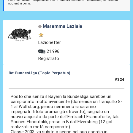
aggiuntivi per te.
Maremma Laziale
Lazionetter
21.996
Registrato
Re: BundesLiga (Topic Perpetuo)
#324
13 Gen 2026, 13:26
Posto che senza il Bayern la Bundesliga sarebbe un
campionato molto avvincente (domenica un tranquillo 8-
1 al Wolfsburg, penso nemmeno si saranno
impegnati...titolo oramai già stravinto), segnalo un
nuovo acquisto da parte dell'Eintracht Francoforte, tale
Younes Ebnoutalib, preso in B dall'Elversberg (12 gol
realizzati a metà campionato).
Classe 2003, va subito a segno nel suo esordio in