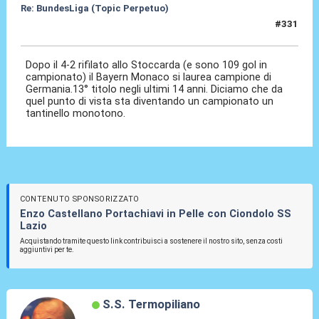
Re: BundesLiga (Topic Perpetuo)
#331
20 Apr 2026, 19:32
Dopo il 4-2 rifilato allo Stoccarda (e sono 109 gol in
campionato) il Bayern Monaco si laurea campione di
Germania.13° titolo negli ultimi 14 anni. Diciamo che da
quel punto di vista sta diventando un campionato un
tantinello monotono.
CONTENUTO SPONSORIZZATO
Enzo Castellano Portachiavi in Pelle con Ciondolo SS
Lazio
Acquistando tramite questo link contribuisci a sostenere il nostro sito, senza costi
aggiuntivi per te.
S.S. Termopiliano