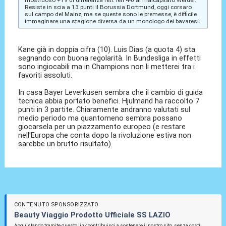
mostruoso +19 di differenza reti. Ieri 4-0 al malcapitato Werder.
Resiste in scia a 13 punti il Borussia Dortmund, oggi corsaro
sul campo del Mainz, ma se queste sono le premesse, è difficile
immaginare una stagione diversa da un monologo dei bavaresi.
Kane già in doppia cifra (10). Luis Dias (a quota 4) sta
segnando con buona regolarità. In Bundesliga in effetti
sono ingiocabili ma in Champions non li metterei tra i
favoriti assoluti.
In casa Bayer Leverkusen sembra che il cambio di guida
tecnica abbia portato benefici. Hjulmand ha raccolto 7
punti in 3 partite. Chiaramente andranno valutati sul
medio periodo ma quantomeno sembra possano
giocarsela per un piazzamento europeo (e restare
nell'Europa che conta dopo la rivoluzione estiva non
sarebbe un brutto risultato).
CONTENUTO SPONSORIZZATO
Beauty Viaggio Prodotto Ufficiale SS LAZIO
Acquistando tramite questo link contribuisci a sostenere il nostro sito, senza costi