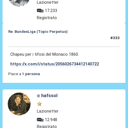
Lazionetter
17.233
Registrato
Re: BundesLiga (Topic Perpetuo)
#333
18 Mag 2026, 07:48
Chapeu per i tifosi del Monaco 1860.
https://x.com/i/status/2056026734412140722
Piace a
1 persona
.
hafssol
Lazionetter
12.948
Registrato