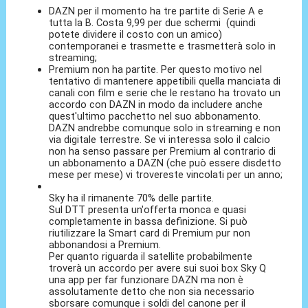
DAZN per il momento ha tre partite di Serie A e
tutta la B. Costa 9,99 per due schermi (quindi
potete dividere il costo con un amico)
contemporanei e trasmette e trasmetterà solo in
streaming;
Premium non ha partite. Per questo motivo nel
tentativo di mantenere appetibili quella manciata di
canali con film e serie che le restano ha trovato un
accordo con DAZN in modo da includere anche
quest'ultimo pacchetto nel suo abbonamento.
DAZN andrebbe comunque solo in streaming e non
via digitale terrestre. Se vi interessa solo il calcio
non ha senso passare per Premium al contrario di
un abbonamento a DAZN (che può essere disdetto
mese per mese) vi trovereste vincolati per un anno;
Sky ha il rimanente 70% delle partite.
Sul DTT presenta un'offerta monca e quasi
completamente in bassa definizione. Si può
riutilizzare la Smart card di Premium pur non
abbonandosi a Premium.
Per quanto riguarda il satellite probabilmente
troverà un accordo per avere sui suoi box Sky Q
una app per far funzionare DAZN ma non è
assolutamente detto che non sia necessario
sborsare comunque i soldi del canone per il