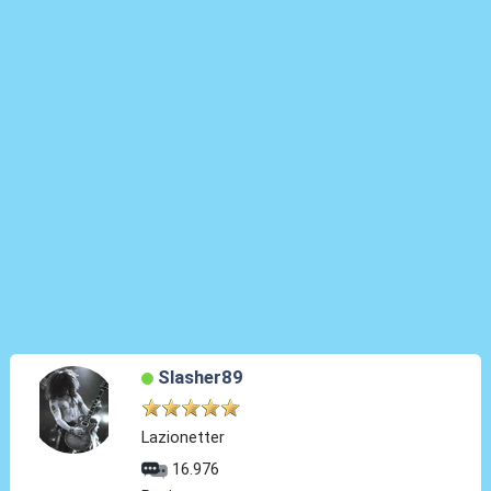
Slasher89
Lazionetter
16.976