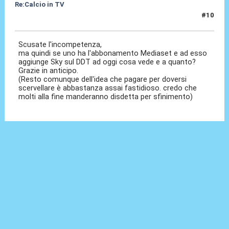
Re:Calcio in TV
#10
16 Lug 2018, 10:49
Scusate l'incompetenza,
ma quindi se uno ha l'abbonamento Mediaset e ad esso
aggiunge Sky sul DDT ad oggi cosa vede e a quanto?
Grazie in anticipo.
(Resto comunque dell'idea che pagare per doversi
scervellare è abbastanza assai fastidioso. credo che
molti alla fine manderanno disdetta per sfinimento)