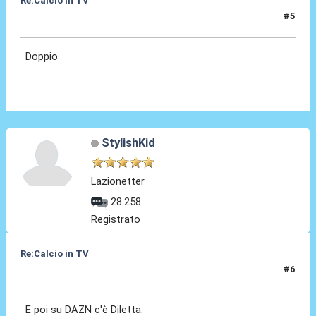
Re:Calcio in TV
#5
16 Lug 2018, 09:08
Doppio
StylishKid
Lazionetter
28.258
Registrato
Re:Calcio in TV
#6
16 Lug 2018, 09:11
E poi su DAZN c'è Diletta.