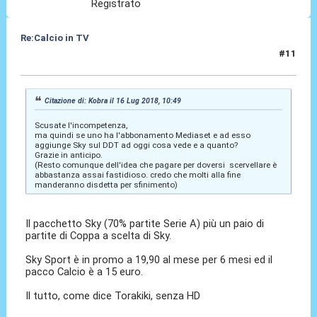
Registrato
Re:Calcio in TV
#11
16 Lug 2018, 10:53
Citazione di: Kobra il 16 Lug 2018, 10:49
Scusate l'incompetenza,
ma quindi se uno ha l'abbonamento Mediaset e ad esso
aggiunge Sky sul DDT ad oggi cosa vede e a quanto?
Grazie in anticipo.
(Resto comunque dell'idea che pagare per doversi scervellare è
abbastanza assai fastidioso. credo che molti alla fine
manderanno disdetta per sfinimento)
Il pacchetto Sky (70% partite Serie A) più un paio di
partite di Coppa a scelta di Sky.
Sky Sport è in promo a 19,90 al mese per 6 mesi ed il
pacco Calcio è a 15 euro.
Il tutto, come dice Torakiki, senza HD