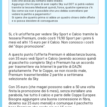
solo che assai più lontano dallo stadio.
Aggiungo che mi pare di aver capito Sky sul DDT si potrà vedere
tramite la tessera Mediaset quindi, forse, qualche speranza c'è.
Sia come sia non è possibile che uno debba scervellarsi per
vedere le partite a pagamento !
Si spera che quanto prima si abbia un quadro chiaro delle offerte
e si possa decidere di conseguenza
Si, c'è un'offerta per vedere Sky Sport e Calcio tramite la
tessera Premium, credo costi 19,90 Sport per i primi 6
mesi ed altri 15 euro per il Calcio. Non conosco i costi
del "dopo promozione".
A questo punto l'offerta Premium è abbastanza buona,
con 35 euro vedi Sport e Calcio (avendo accesso quindi
al pacchetto completo Sky) e Premium ha un accordo
per trasmettere via Internet le partite di DAZN
gratuitamente. Per le Coppe, se non ricordo male,
Premium trasmetterebbe 2 partite a settimana
selezionate da Sky.
Con 35 euro (che magari possono salire a 50 una volta
finita la promozione dei 6 mesi), senza installare una
parabola, hai tutto il calcio e parte delle Coppe Europee.
Bisogna aggiungere una buona connessione in fibra,
diciamo sui 25 euro mensili) e comunque il pacchetto