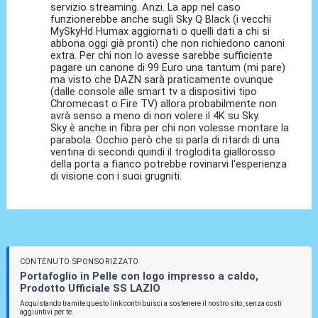
servizio streaming. Anzi. La app nel caso
funzionerebbe anche sugli Sky Q Black (i vecchi
MySkyHd Humax aggiornati o quelli dati a chi si
abbona oggi già pronti) che non richiedono canoni
extra. Per chi non lo avesse sarebbe sufficiente
pagare un canone di 99 Euro una tantum (mi pare)
ma visto che DAZN sarà praticamente ovunque
(dalle console alle smart tv a dispositivi tipo
Chromecast o Fire TV) allora probabilmente non
avrà senso a meno di non volere il 4K su Sky.
Sky è anche in fibra per chi non volesse montare la
parabola. Occhio però che si parla di ritardi di una
ventina di secondi quindi il troglodita giallorosso
della porta a fianco potrebbe rovinarvi l'esperienza
di visione con i suoi grugniti.
CONTENUTO SPONSORIZZATO
Portafoglio in Pelle con logo impresso a caldo,
Prodotto Ufficiale SS LAZIO
Acquistando tramite questo link contribuisci a sostenere il nostro sito, senza costi
aggiuntivi per te.