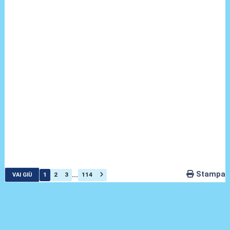
Stampa
...
1
2
3
114
VAI GIÙ