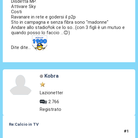
Disdetta MP.
Attivare Sky
Costi
Ravanare in rete e godersi il p2p
Sto in campagna e senza fibra sono "madonne"
Andare allo stadio!!ok ce lo so...(con 3 figli è un mutuo e
quando posso lo faccio ...😊)
Dite dite...
Kobra
Lazionetter
2.766
Registrato
Re:Calcio in TV
#1
16 Lug 2018, 08:17