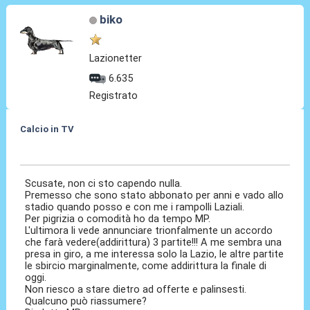
biko
Lazionetter
6.635
Registrato
Calcio in TV
15 Lug 2018, 22:41
Scusate, non ci sto capendo nulla.
Premesso che sono stato abbonato per anni e vado allo
stadio quando posso e con me i rampolli Laziali.
Per pigrizia o comodità ho da tempo MP.
L'ultimora li vede annunciare trionfalmente un accordo
che farà vedere(addirittura) 3 partite!!! A me sembra una
presa in giro, a me interessa solo la Lazio, le altre partite
le sbircio marginalmente, come addirittura la finale di
oggi.
Non riesco a stare dietro ad offerte e palinsesti.
Qualcuno può riassumere?