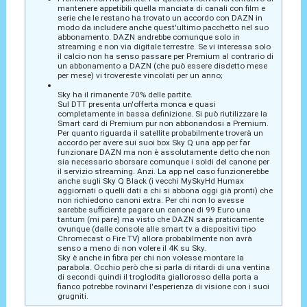
mantenere appetibili quella manciata di canali con film e
serie che le restano ha trovato un accordo con DAZN in
modo da includere anche quest'ultimo pacchetto nel suo
abbonamento. DAZN andrebbe comunque solo in
streaming e non via digitale terrestre. Se vi interessa solo
il calcio non ha senso passare per Premium al contrario di
un abbonamento a DAZN (che può essere disdetto mese
per mese) vi trovereste vincolati per un anno;
Sky ha il rimanente 70% delle partite.
Sul DTT presenta un'offerta monca e quasi
completamente in bassa definizione. Si può riutilizzare la
Smart card di Premium pur non abbonandosi a Premium.
Per quanto riguarda il satellite probabilmente troverà un
accordo per avere sui suoi box Sky Q una app per far
funzionare DAZN ma non è assolutamente detto che non
sia necessario sborsare comunque i soldi del canone per
il servizio streaming. Anzi. La app nel caso funzionerebbe
anche sugli Sky Q Black (i vecchi MySkyHd Humax
aggiornati o quelli dati a chi si abbona oggi già pronti) che
non richiedono canoni extra. Per chi non lo avesse
sarebbe sufficiente pagare un canone di 99 Euro una
tantum (mi pare) ma visto che DAZN sarà praticamente
ovunque (dalle console alle smart tv a dispositivi tipo
Chromecast o Fire TV) allora probabilmente non avrà
senso a meno di non volere il 4K su Sky.
Sky è anche in fibra per chi non volesse montare la
parabola. Occhio però che si parla di ritardi di una ventina
di secondi quindi il troglodita giallorosso della porta a
fianco potrebbe rovinarvi l'esperienza di visione con i suoi
grugniti.