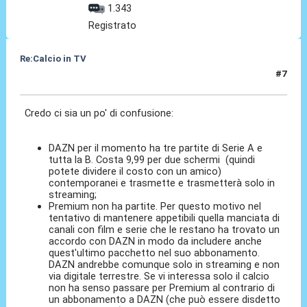
1.343
Registrato
Re:Calcio in TV
#7
16 Lug 2018, 10:05
Credo ci sia un po' di confusione:
DAZN per il momento ha tre partite di Serie A e
tutta la B. Costa 9,99 per due schermi (quindi
potete dividere il costo con un amico)
contemporanei e trasmette e trasmetterà solo in
streaming;
Premium non ha partite. Per questo motivo nel
tentativo di mantenere appetibili quella manciata di
canali con film e serie che le restano ha trovato un
accordo con DAZN in modo da includere anche
quest'ultimo pacchetto nel suo abbonamento.
DAZN andrebbe comunque solo in streaming e non
via digitale terrestre. Se vi interessa solo il calcio
non ha senso passare per Premium al contrario di
un abbonamento a DAZN (che può essere disdetto