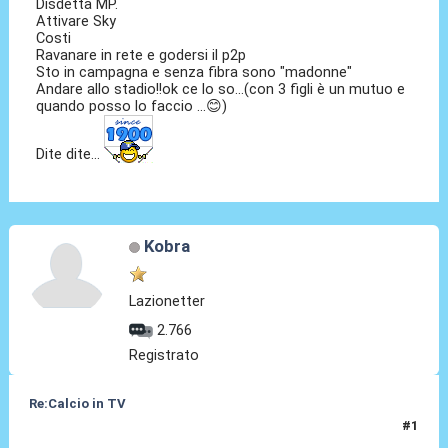
Disdetta MP.
Attivare Sky
Costi
Ravanare in rete e godersi il p2p
Sto in campagna e senza fibra sono "madonne"
Andare allo stadio!!ok ce lo so...(con 3 figli è un mutuo e
quando posso lo faccio ...😊)
Dite dite...
Kobra
Lazionetter
2.766
Registrato
Re:Calcio in TV
#1
16 Lug 2018, 08:17