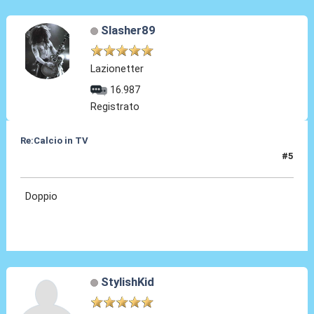
Slasher89
Lazionetter
16.987
Registrato
Re:Calcio in TV
#5
16 Lug 2018, 09:08
Doppio
StylishKid