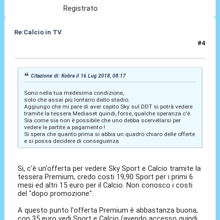
Registrato
Re:Calcio in TV
#4
16 Lug 2018, 09:06
Citazione di: Kobra il 16 Lug 2018, 08:17
Sono nella tua medesima condizione,
solo che assai più lontano dallo stadio.
Aggiungo che mi pare di aver capito Sky sul DDT si potrà vedere
tramite la tessera Mediaset quindi, forse, qualche speranza c'è.
Sia come sia non è possibile che uno debba scervellarsi per
vedere le partite a pagamento !
Si spera che quanto prima si abbia un quadro chiaro delle offerte
e si possa decidere di conseguenza
Si, c'è un'offerta per vedere Sky Sport e Calcio tramite la
tessera Premium, credo costi 19,90 Sport per i primi 6
mesi ed altri 15 euro per il Calcio. Non conosco i costi
del "dopo promozione".
A questo punto l'offerta Premium è abbastanza buona,
con 35 euro vedi Sport e Calcio (avendo accesso quindi