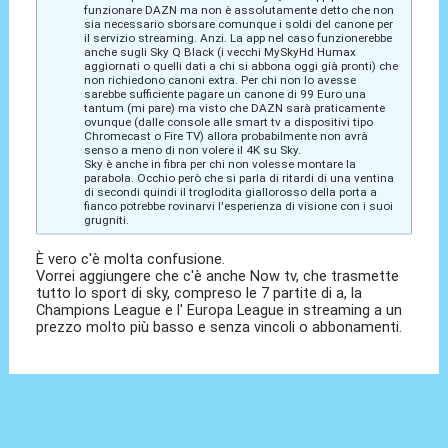
funzionare DAZN ma non è assolutamente detto che non
sia necessario sborsare comunque i soldi del canone per
il servizio streaming. Anzi. La app nel caso funzionerebbe
anche sugli Sky Q Black (i vecchi MySkyHd Humax
aggiornati o quelli dati a chi si abbona oggi già pronti) che
non richiedono canoni extra. Per chi non lo avesse
sarebbe sufficiente pagare un canone di 99 Euro una
tantum (mi pare) ma visto che DAZN sarà praticamente
ovunque (dalle console alle smart tv a dispositivi tipo
Chromecast o Fire TV) allora probabilmente non avrà
senso a meno di non volere il 4K su Sky.
Sky è anche in fibra per chi non volesse montare la
parabola. Occhio però che si parla di ritardi di una ventina
di secondi quindi il troglodita giallorosso della porta a
fianco potrebbe rovinarvi l'esperienza di visione con i suoi
grugniti.
È vero c'è molta confusione.
Vorrei aggiungere che c'è anche Now tv, che trasmette
tutto lo sport di sky, compreso le 7 partite di a, la
Champions League e l' Europa League in streaming a un
prezzo molto più basso e senza vincoli o abbonamenti.