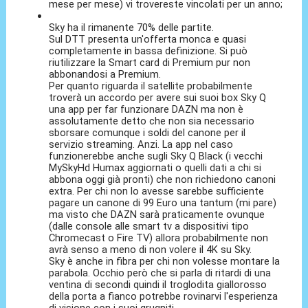
mese per mese) vi trovereste vincolati per un anno;
Sky ha il rimanente 70% delle partite.
Sul DTT presenta un'offerta monca e quasi
completamente in bassa definizione. Si può
riutilizzare la Smart card di Premium pur non
abbonandosi a Premium.
Per quanto riguarda il satellite probabilmente
troverà un accordo per avere sui suoi box Sky Q
una app per far funzionare DAZN ma non è
assolutamente detto che non sia necessario
sborsare comunque i soldi del canone per il
servizio streaming. Anzi. La app nel caso
funzionerebbe anche sugli Sky Q Black (i vecchi
MySkyHd Humax aggiornati o quelli dati a chi si
abbona oggi già pronti) che non richiedono canoni
extra. Per chi non lo avesse sarebbe sufficiente
pagare un canone di 99 Euro una tantum (mi pare)
ma visto che DAZN sarà praticamente ovunque
(dalle console alle smart tv a dispositivi tipo
Chromecast o Fire TV) allora probabilmente non
avrà senso a meno di non volere il 4K su Sky.
Sky è anche in fibra per chi non volesse montare la
parabola. Occhio però che si parla di ritardi di una
ventina di secondi quindi il troglodita giallorosso
della porta a fianco potrebbe rovinarvi l'esperienza
di visione con i suoi grugniti.