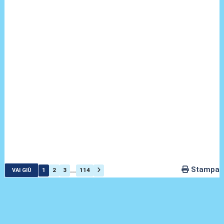
Stampa
...
1
2
3
114
VAI GIÙ