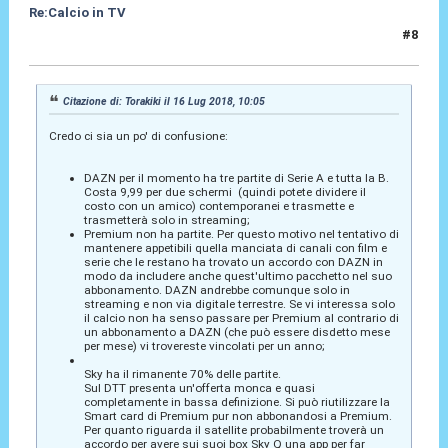
Re:Calcio in TV
#8
16 Lug 2018, 10:32
Citazione di: Torakiki il 16 Lug 2018, 10:05
Credo ci sia un po' di confusione:
DAZN per il momento ha tre partite di Serie A e tutta la B.
Costa 9,99 per due schermi (quindi potete dividere il
costo con un amico) contemporanei e trasmette e
trasmetterà solo in streaming;
Premium non ha partite. Per questo motivo nel tentativo di
mantenere appetibili quella manciata di canali con film e
serie che le restano ha trovato un accordo con DAZN in
modo da includere anche quest'ultimo pacchetto nel suo
abbonamento. DAZN andrebbe comunque solo in
streaming e non via digitale terrestre. Se vi interessa solo
il calcio non ha senso passare per Premium al contrario di
un abbonamento a DAZN (che può essere disdetto mese
per mese) vi trovereste vincolati per un anno;
Sky ha il rimanente 70% delle partite.
Sul DTT presenta un'offerta monca e quasi
completamente in bassa definizione. Si può riutilizzare la
Smart card di Premium pur non abbonandosi a Premium.
Per quanto riguarda il satellite probabilmente troverà un
accordo per avere sui suoi box Sky Q una app per far