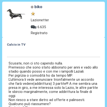
biko
Lazionetter
6.635
Registrato
Calcio in TV
15 Lug 2018, 22:41
Scusate, non ci sto capendo nulla.
Premesso che sono stato abbonato per anni e vado allo
stadio quando posso e con me i rampolli Laziali.
Per pigrizia o comodità ho da tempo MP.
L'ultimora li vede annunciare trionfalmente un accordo
che farà vedere(addirittura) 3 partite!!! A me sembra una
presa in giro, a me interessa solo la Lazio, le altre partite
le sbircio marginalmente, come addirittura la finale di
oggi.
Non riesco a stare dietro ad offerte e palinsesti.
Qualcuno può riassumere?