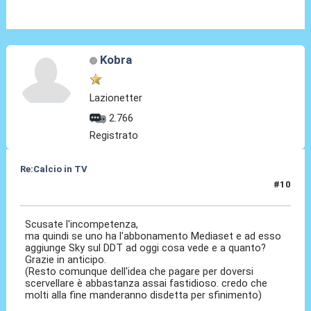
Kobra
Lazionetter
2.766
Registrato
Re:Calcio in TV
#10
16 Lug 2018, 10:49
Scusate l'incompetenza,
ma quindi se uno ha l'abbonamento Mediaset e ad esso
aggiunge Sky sul DDT ad oggi cosa vede e a quanto?
Grazie in anticipo.
(Resto comunque dell'idea che pagare per doversi
scervellare è abbastanza assai fastidioso. credo che
molti alla fine manderanno disdetta per sfinimento)