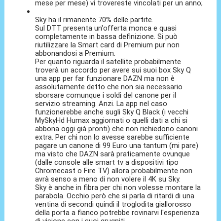
mese per mese) vi trovereste vincolati per un anno;
Sky ha il rimanente 70% delle partite.
Sul DTT presenta un'offerta monca e quasi
completamente in bassa definizione. Si può
riutilizzare la Smart card di Premium pur non
abbonandosi a Premium.
Per quanto riguarda il satellite probabilmente
troverà un accordo per avere sui suoi box Sky Q
una app per far funzionare DAZN ma non è
assolutamente detto che non sia necessario
sborsare comunque i soldi del canone per il
servizio streaming. Anzi. La app nel caso
funzionerebbe anche sugli Sky Q Black (i vecchi
MySkyHd Humax aggiornati o quelli dati a chi si
abbona oggi già pronti) che non richiedono canoni
extra. Per chi non lo avesse sarebbe sufficiente
pagare un canone di 99 Euro una tantum (mi pare)
ma visto che DAZN sarà praticamente ovunque
(dalle console alle smart tv a dispositivi tipo
Chromecast o Fire TV) allora probabilmente non
avrà senso a meno di non volere il 4K su Sky.
Sky è anche in fibra per chi non volesse montare la
parabola. Occhio però che si parla di ritardi di una
ventina di secondi quindi il troglodita giallorosso
della porta a fianco potrebbe rovinarvi l'esperienza
di visione con i suoi grugniti.