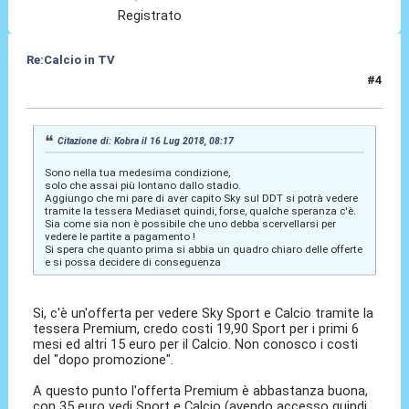
Registrato
Re:Calcio in TV
#4
16 Lug 2018, 09:06
Citazione di: Kobra il 16 Lug 2018, 08:17
Sono nella tua medesima condizione,
solo che assai più lontano dallo stadio.
Aggiungo che mi pare di aver capito Sky sul DDT si potrà vedere
tramite la tessera Mediaset quindi, forse, qualche speranza c'è.
Sia come sia non è possibile che uno debba scervellarsi per
vedere le partite a pagamento !
Si spera che quanto prima si abbia un quadro chiaro delle offerte
e si possa decidere di conseguenza
Si, c'è un'offerta per vedere Sky Sport e Calcio tramite la
tessera Premium, credo costi 19,90 Sport per i primi 6
mesi ed altri 15 euro per il Calcio. Non conosco i costi
del "dopo promozione".
A questo punto l'offerta Premium è abbastanza buona,
con 35 euro vedi Sport e Calcio (avendo accesso quindi