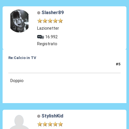
Slasher89
Lazionetter
16.992
Registrato
Re:Calcio in TV
#5
16 Lug 2018, 09:08
Doppio
StylishKid