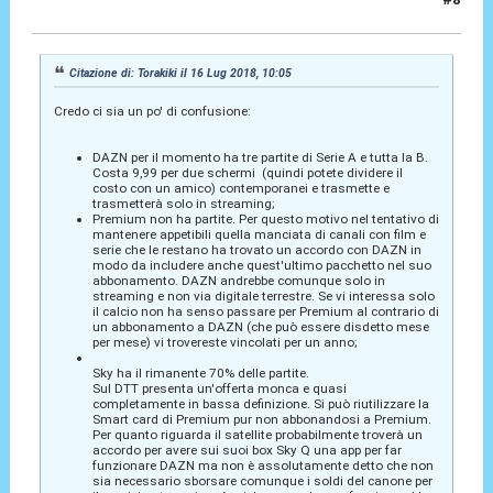
16 Lug 2018, 10:32
Citazione di: Torakiki il 16 Lug 2018, 10:05
Credo ci sia un po' di confusione:
DAZN per il momento ha tre partite di Serie A e tutta la B.
Costa 9,99 per due schermi (quindi potete dividere il
costo con un amico) contemporanei e trasmette e
trasmetterà solo in streaming;
Premium non ha partite. Per questo motivo nel tentativo di
mantenere appetibili quella manciata di canali con film e
serie che le restano ha trovato un accordo con DAZN in
modo da includere anche quest'ultimo pacchetto nel suo
abbonamento. DAZN andrebbe comunque solo in
streaming e non via digitale terrestre. Se vi interessa solo
il calcio non ha senso passare per Premium al contrario di
un abbonamento a DAZN (che può essere disdetto mese
per mese) vi trovereste vincolati per un anno;
Sky ha il rimanente 70% delle partite.
Sul DTT presenta un'offerta monca e quasi
completamente in bassa definizione. Si può riutilizzare la
Smart card di Premium pur non abbonandosi a Premium.
Per quanto riguarda il satellite probabilmente troverà un
accordo per avere sui suoi box Sky Q una app per far
funzionare DAZN ma non è assolutamente detto che non
sia necessario sborsare comunque i soldi del canone per