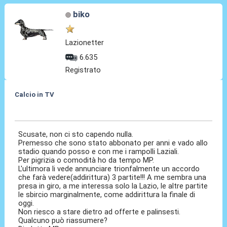
biko
Lazionetter
6.635
Registrato
Calcio in TV
15 Lug 2018, 22:41
Scusate, non ci sto capendo nulla.
Premesso che sono stato abbonato per anni e vado allo
stadio quando posso e con me i rampolli Laziali.
Per pigrizia o comodità ho da tempo MP.
L'ultimora li vede annunciare trionfalmente un accordo
che farà vedere(addirittura) 3 partite!!! A me sembra una
presa in giro, a me interessa solo la Lazio, le altre partite
le sbircio marginalmente, come addirittura la finale di
oggi.
Non riesco a stare dietro ad offerte e palinsesti.
Qualcuno può riassumere?