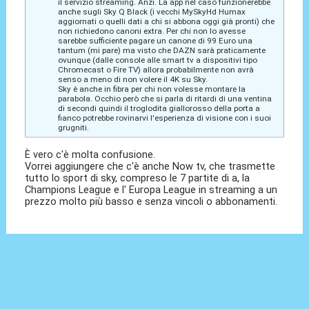
il servizio streaming. Anzi. La app nel caso funzionerebbe
anche sugli Sky Q Black (i vecchi MySkyHd Humax
aggiornati o quelli dati a chi si abbona oggi già pronti) che
non richiedono canoni extra. Per chi non lo avesse
sarebbe sufficiente pagare un canone di 99 Euro una
tantum (mi pare) ma visto che DAZN sarà praticamente
ovunque (dalle console alle smart tv a dispositivi tipo
Chromecast o Fire TV) allora probabilmente non avrà
senso a meno di non volere il 4K su Sky.
Sky è anche in fibra per chi non volesse montare la
parabola. Occhio però che si parla di ritardi di una ventina
di secondi quindi il troglodita giallorosso della porta a
fianco potrebbe rovinarvi l'esperienza di visione con i suoi
grugniti.
È vero c'è molta confusione.
Vorrei aggiungere che c'è anche Now tv, che trasmette
tutto lo sport di sky, compreso le 7 partite di a, la
Champions League e l' Europa League in streaming a un
prezzo molto più basso e senza vincoli o abbonamenti.