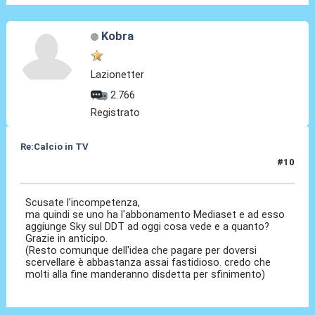
Kobra
Lazionetter
2.766
Registrato
Re:Calcio in TV
#10
16 Lug 2018, 10:49
Scusate l'incompetenza,
ma quindi se uno ha l'abbonamento Mediaset e ad esso
aggiunge Sky sul DDT ad oggi cosa vede e a quanto?
Grazie in anticipo.
(Resto comunque dell'idea che pagare per doversi
scervellare è abbastanza assai fastidioso. credo che
molti alla fine manderanno disdetta per sfinimento)