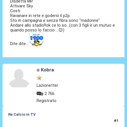
Disdetta MP.
Attivare Sky
Costi
Ravanare in rete e godersi il p2p
Sto in campagna e senza fibra sono "madonne"
Andare allo stadio!!ok ce lo so...(con 3 figli è un mutuo e
quando posso lo faccio ...😊)
Dite dite...
Kobra
Lazionetter
2.766
Registrato
Re:Calcio in TV
#1
16 Lug 2018, 08:17