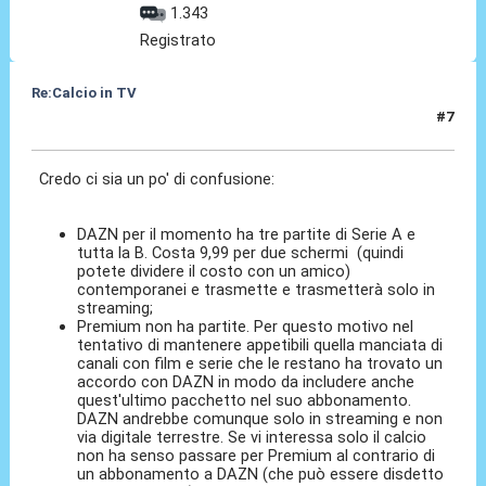
1.343
Registrato
Re:Calcio in TV
#7
16 Lug 2018, 10:05
Credo ci sia un po' di confusione:
DAZN per il momento ha tre partite di Serie A e
tutta la B. Costa 9,99 per due schermi (quindi
potete dividere il costo con un amico)
contemporanei e trasmette e trasmetterà solo in
streaming;
Premium non ha partite. Per questo motivo nel
tentativo di mantenere appetibili quella manciata di
canali con film e serie che le restano ha trovato un
accordo con DAZN in modo da includere anche
quest'ultimo pacchetto nel suo abbonamento.
DAZN andrebbe comunque solo in streaming e non
via digitale terrestre. Se vi interessa solo il calcio
non ha senso passare per Premium al contrario di
un abbonamento a DAZN (che può essere disdetto