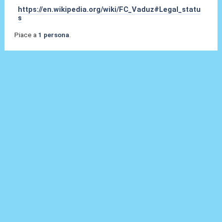
https://en.wikipedia.org/wiki/FC_Vaduz#Legal_statu
s
Piace a
1 persona
.