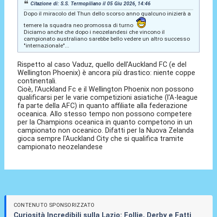
Citazione di: S.S. Termopiliano il 05 Giu 2026, 14:46
Dopo il miracolo del Thun dello scorso anno qualcuno inizierà a
temere la squadra neo promossa di turno
Diciamo anche che dopo i neozelandesi che vincono il
campionato australiano sarebbe bello vedere un altro successo
"internazionale"...
Rispetto al caso Vaduz, quello dell'Auckland FC (e del
Wellington Phoenix) è ancora più drastico: niente coppe
continentali.
Cioè, l'Auckland Fc e il Wellington Phoenix non possono
qualificarsi per le varie competizioni asiatiche (l'A-league
fa parte della AFC) in quanto affiliate alla federazione
oceanica. Allo stesso tempo non possono competere
per la Champions oceanica in quanto competono in un
campionato non oceanico. Difatti per la Nuova Zelanda
gioca sempre l'Auckland City che si qualifica tramite
campionato neozelandese
CONTENUTO SPONSORIZZATO
Curiosità Incredibili sulla Lazio: Follie, Derby e Fatti