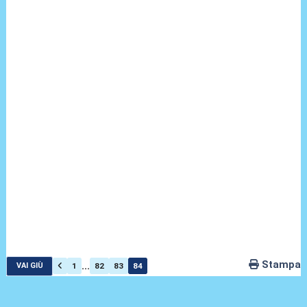
Stampa
...
1
82
83
84
VAI GIÙ