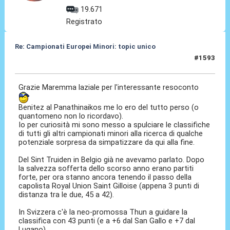
19.671
Registrato
Re: Campionati Europei Minori: topic unico
#1593
20 Gen 2026, 01:57
Grazie Maremma laziale per l'interessante resoconto
Benitez al Panathinaikos me lo ero del tutto perso (o
quantomeno non lo ricordavo).
Io per curiosità mi sono messo a spulciare le classifiche
di tutti gli altri campionati minori alla ricerca di qualche
potenziale sorpresa da simpatizzare da qui alla fine.
Del Sint Truiden in Belgio già ne avevamo parlato. Dopo
la salvezza sofferta dello scorso anno erano partiti
forte, per ora stanno ancora tenendo il passo della
capolista Royal Union Saint Gilloise (appena 3 punti di
distanza tra le due, 45 a 42).
In Svizzera c'è la neo-promossa Thun a guidare la
classifica con 43 punti (e a +6 dal San Gallo e +7 dal
Lugano).