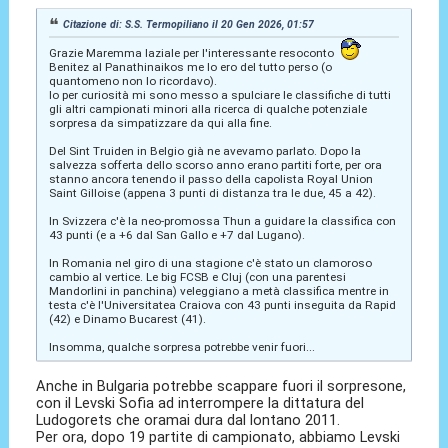
Citazione di: S.S. Termopiliano il 20 Gen 2026, 01:57
Grazie Maremma laziale per l'interessante resoconto
Benitez al Panathinaikos me lo ero del tutto perso (o
quantomeno non lo ricordavo).
Io per curiosità mi sono messo a spulciare le classifiche di tutti
gli altri campionati minori alla ricerca di qualche potenziale
sorpresa da simpatizzare da qui alla fine.
Del Sint Truiden in Belgio già ne avevamo parlato. Dopo la
salvezza sofferta dello scorso anno erano partiti forte, per ora
stanno ancora tenendo il passo della capolista Royal Union
Saint Gilloise (appena 3 punti di distanza tra le due, 45 a 42).
In Svizzera c'è la neo-promossa Thun a guidare la classifica con
43 punti (e a +6 dal San Gallo e +7 dal Lugano).
In Romania nel giro di una stagione c'è stato un clamoroso
cambio al vertice. Le big FCSB e Cluj (con una parentesi
Mandorlini in panchina) veleggiano a metà classifica mentre in
testa c'è l'Universitatea Craiova con 43 punti inseguita da Rapid
(42) e Dinamo Bucarest (41).
Insomma, qualche sorpresa potrebbe venir fuori...
Anche in Bulgaria potrebbe scappare fuori il sorpresone,
con il Levski Sofia ad interrompere la dittatura del
Ludogorets che oramai dura dal lontano 2011.
Per ora, dopo 19 partite di campionato, abbiamo Levski