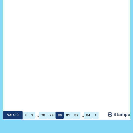
Stampa
...
...
1
78
79
80
81
82
84
VAI GIÙ