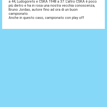
a 44, Ludogorets e CSKA 1948 a 37. L'altro CSKA è poco
più dietro e ha in rosa una nostra vecchia conoscenza,
Bruno Jordao, autore fino ad ora di un buon
campionato.
Anche in questo caso, campionato con play off