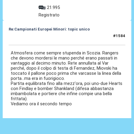
21.995
Registrato
Re:Campionati Europei Minori: topic unico
#1584
21 Dic 2025, 15:24
Atmosfera come sempre stupenda in Scozia. Rangers
che devono mordersi le mano perché erano passati in
vantaggio al decimo minuto. Rete annullata al Var
perché, dopo il colpo di testa di Fernandez, Miovski ha
toccato il pallone poco prima che varcasse la linea della
porta...ma era in fuorigioco.
Partita equilibrata fino alla mezz'ora, poi uno-due Hearts
con Findlay e bomber Shankland (difesa abbastanza
imbambolata e portiere che infine compie una bella
frittata).
Vediamo ora il secondo tempo