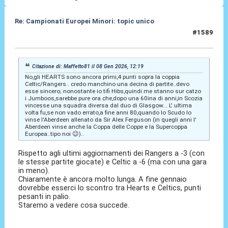
Re: Campionati Europei Minori: topic unico
#1589
09 Gen 2026, 22:47
Citazione di: Maffetto81 il 08 Gen 2026, 12:19
No,gli HEARTS sono ancora primi,4 punti sopra la coppia
Celtic/Rangers.. credo manchino una decina di partite..devo
esse sincero; nonostante io tifi Hibs,quindi me stanno sur catzo
i Jumboos,sarebbe pure ora che,dopo una 60ina di anni,in Scozia
vincesse una squadra diversa dal duo di Glasgow... L' ultima
volta fu,se non vado errato,a fine anni 80,quando lo Scudo lo
vinse l'Aberdeen allenato da Sir Alex Ferguson (in quegli anni l'
Aberdeen vinse anche la Coppa delle Coppe e la Supercoppa
Europea..tipo noi 😉)..
Rispetto agli ultimi aggiornamenti dei Rangers a -3 (con
le stesse partite giocate) e Celtic a -6 (ma con una gara
in meno).
Chiaramente è ancora molto lunga. A fine gennaio
dovrebbe esserci lo scontro tra Hearts e Celtics, punti
pesanti in palio.
Staremo a vedere cosa succede.