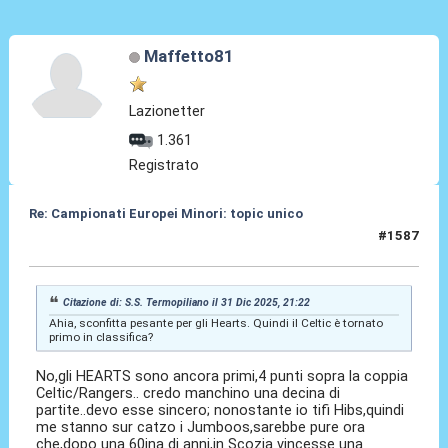
Maffetto81
Lazionetter
1.361
Registrato
Re: Campionati Europei Minori: topic unico
#1587
08 Gen 2026, 12:19
Citazione di: S.S. Termopiliano il 31 Dic 2025, 21:22
Ahia, sconfitta pesante per gli Hearts. Quindi il Celtic è tornato
primo in classifica?
No,gli HEARTS sono ancora primi,4 punti sopra la coppia
Celtic/Rangers.. credo manchino una decina di
partite..devo esse sincero; nonostante io tifi Hibs,quindi
me stanno sur catzo i Jumboos,sarebbe pure ora
che,dopo una 60ina di anni,in Scozia vincesse una