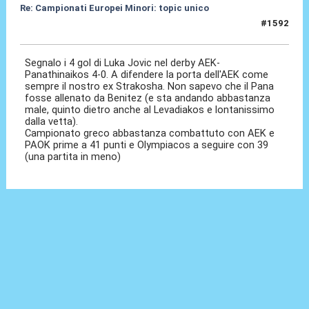
Re: Campionati Europei Minori: topic unico
#1592
19 Gen 2026, 14:33
Segnalo i 4 gol di Luka Jovic nel derby AEK-
Panathinaikos 4-0. A difendere la porta dell'AEK come
sempre il nostro ex Strakosha. Non sapevo che il Pana
fosse allenato da Benitez (e sta andando abbastanza
male, quinto dietro anche al Levadiakos e lontanissimo
dalla vetta).
Campionato greco abbastanza combattuto con AEK e
PAOK prime a 41 punti e Olympiacos a seguire con 39
(una partita in meno)