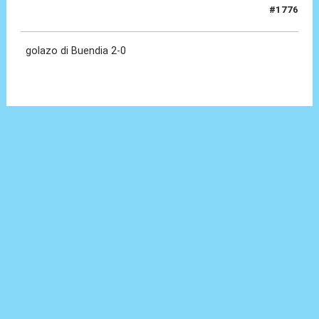
#1776
20 Mag 2026, 21:50
golazo di Buendia 2-0