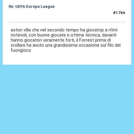
Re: UEFA Europa League
#1766
08 Mag 2026, 01:09
aston villa che nel secondo tempo ha giocatop a ritmi
notevoli, con buone giocate e ottima tecnica, davanti
hanno giocatori veramente forti, il Forrest prima di
crollare ha avuto una grandissima occasione sul filo del
fuorigioco