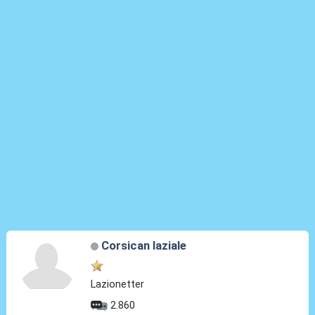
Corsican laziale
Lazionetter
2.860