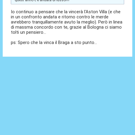
quest'anno c'è andata di lusso!!!!
Io continuo a pensare che la vincerà l'Aston Villa (e che
in un confronto andata e ritorno contro le merde
avrebbero tranquillamente avuto la meglio). Però in linea
di massma concordo con te, grazie al Bologna ci siamo
tolti un pensiero...
ps: Spero che la vinca il Braga a sto punto...