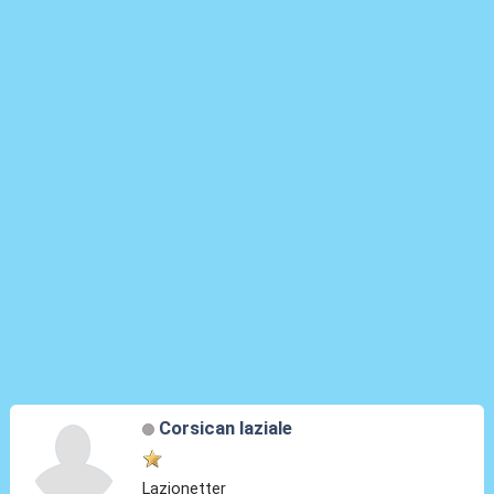
Corsican laziale
Lazionetter