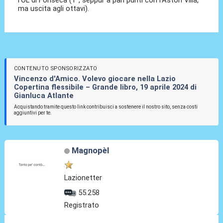
l'OL di Fonseca (1°, seppur a pari punti con l'Aston Villa,
ma uscita agli ottavi).
CONTENUTO SPONSORIZZATO
Vincenzo d'Amico. Volevo giocare nella Lazio
Copertina flessibile – Grande libro, 19 aprile 2024 di
Gianluca Atlante
Acquistando tramite questo link contribuisci a sostenere il nostro sito, senza costi
aggiuntivi per te.
Magnopèl
Lazionetter
55.258
Registrato