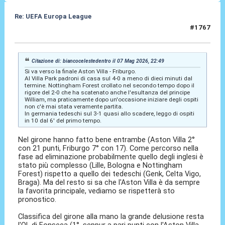
Re: UEFA Europa League
#1767
08 Mag 2026, 06:57
Citazione di: biancocelestedentro il 07 Mag 2026, 22:49
Si va verso la finale Aston Villa - Friburgo.
Al Villa Park padroni di casa sul 4-0 a meno di dieci minuti dal
termine. Nottingham Forest crollato nel secondo tempo dopo il
rigore del 2-0 che ha scatenato anche l'esultanza del principe
William, ma praticamente dopo un'occasione iniziare degli ospiti
non c'è mai stata veramente partita.
In germania tedeschi sul 3-1 quasi allo scadere, leggo di ospiti
in 10 dal 6' del primo tempo.
Nel girone hanno fatto bene entrambe (Aston Villa 2°
con 21 punti, Friburgo 7° con 17). Come percorso nella
fase ad eliminazione probabilmente quello degli inglesi è
stato più complesso (Lille, Bologna e Nottingham
Forest) rispetto a quello dei tedeschi (Genk, Celta Vigo,
Braga). Ma del resto si sa che l'Aston Villa è da sempre
la favorita principale, vediamo se rispetterà sto
pronostico.
Classifica del girone alla mano la grande delusione resta