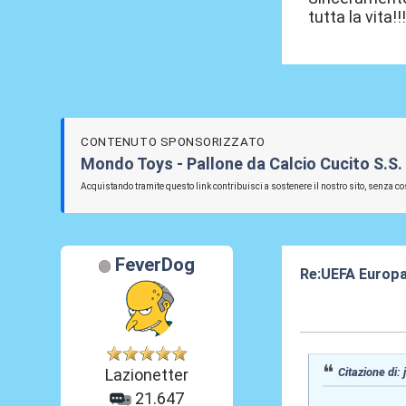
tutta la vita!!
CONTENUTO SPONSORIZZATO
Mondo Toys - Pallone da Calcio Cucito S.S.
Acquistando tramite questo link contribuisci a sostenere il nostro sito, senza cos
FeverDog
Re:UEFA Europ
15 Mar 2024, 15
Citazione di:
Lazionetter
21.647