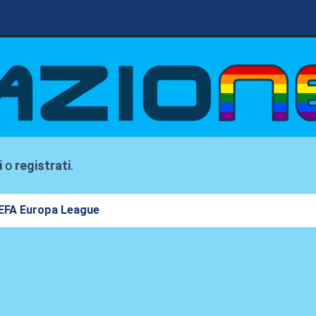
i
o
registrati
.
EFA Europa League