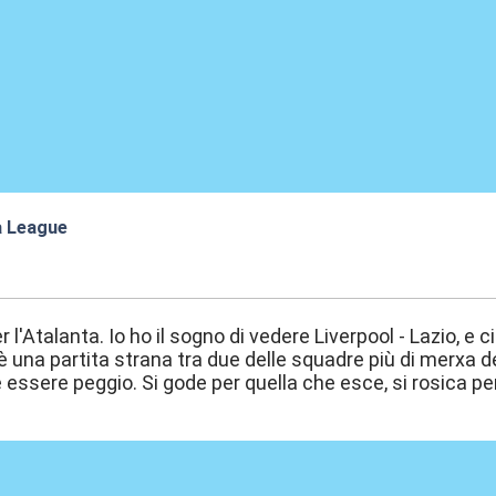
a League
:25
r l'Atalanta. Io ho il sogno di vedere Liverpool - Lazio, e c
 una partita strana tra due delle squadre più di merxa d
 essere peggio. Si gode per quella che esce, si rosica per