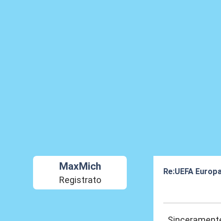
MaxMich
Re:UEFA Europ
Registrato
15 Mar 2024, 15
Sinceramente