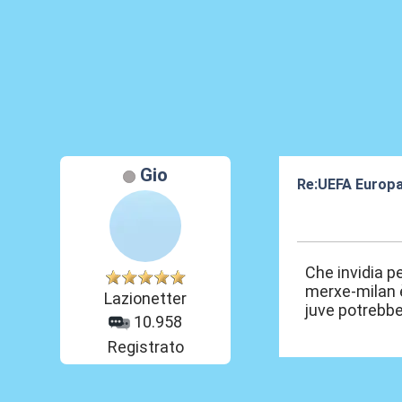
Gio
Re:UEFA Europ
15 Mar 2024, 14
Che invidia pe
merxe-milan è
Lazionetter
juve potrebbe
10.958
Registrato