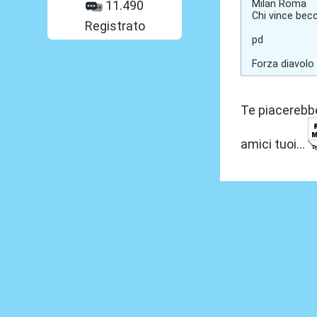
Milan Roma
11.490
Chi vince becc
Registrato
pd
Forza diavolo
Te piacerebbe
amici tuoi...