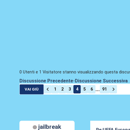
0 Utenti e 1 Visitatore stanno visualizzando questa discu
Discussione Precedente
-
Discussione Successiva
...
1
2
3
4
5
6
91
VAI GIÙ
jailbreak
Re:UEFA Europ