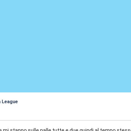
a League
:13
 mi stanno sulle palle tutte e due quindi al tempo ste