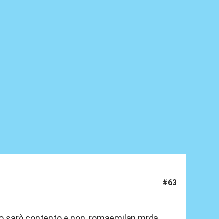
#63
sso sarò contento e non. romaemilan mrda