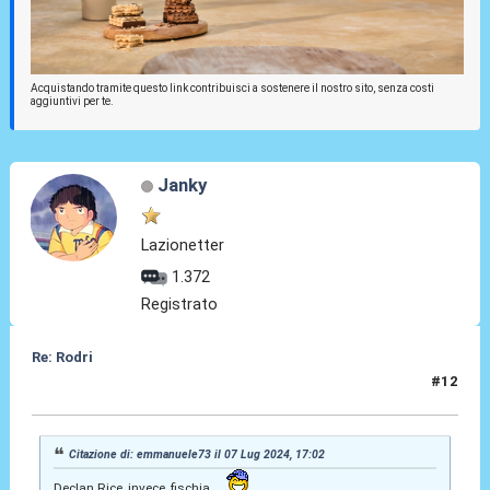
Acquistando tramite questo link contribuisci a sostenere il nostro sito, senza costi
aggiuntivi per te.
Janky
Lazionetter
1.372
Registrato
Re: Rodri
#12
06 Ago 2026, 23:43
Citazione di: emmanuele73 il 07 Lug 2024, 17:02
Declan Rice, invece, fischia...