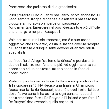
Premesso che parliamo di due grandissimi.
Puoi preferire l´uno o l´altro ma "altro" sport anche no. Ci
vedo sempre troppa tendenza a esaltare il passato nei
giudizi e a mio avviso si perde un passaggio
fondamentale. Emergere nel post-Besquets e piú difficile
che emergere nel pre- Busquest.
Vale per tutti i ruoli sicuramente, ma é a suo modo
oggettivo che i collettivi, ossia la tattica diventa sempre
piú sofisticata e dunque tanti devono diventare multi-
specialisti.
La filosofia di Allegri "sistemo la difesa" e poi davanti
decide il talento non funziona piú. Ad oggi il talento va
connesso ad un contesto tattico anche in fase di
costruzione.
Rodri in questo contesto ipertattico é un giocatore che
ti fa giocare in 13. HA deciso una finale in Champions
(cosa mai fatta da Busquet) perché a quel livello tattico
dove l´avversario ti ha ostruito ogni canale, tocca al
centromediano fare il De Bruyne o l´Halland e per fare il "
De Bruyne" devi avercela quella capacitá.