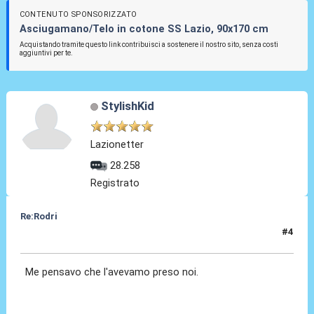
CONTENUTO SPONSORIZZATO
Asciugamano/Telo in cotone SS Lazio, 90x170 cm
Acquistando tramite questo link contribuisci a sostenere il nostro sito, senza costi
aggiuntivi per te.
StylishKid
Lazionetter
28.258
Registrato
Re:Rodri
#4
06 Lug 2024, 13:28
Me pensavo che l'avevamo preso noi.