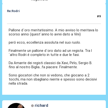
Re:Rodri
#9
29 Ott 2024, 21:28
Pallone d´oro meritatissimo. A mio avviso lo meritava lo
scorso anno (quest´anno lo avrei dato a Vini)
peró ecco, eccellenza assoluta nel suo ruolo.
Finalmente un pallone d´oro dato ad un regista. Tra l
´altro Rodri é completo in tutte e due le fasi.
Da Amante dei registi classici da Xavi, Pirlo, Sergio B.
fino al nostro Biglia...fa piacere. Finalmente.
Sono giocatori che non si vedono, che giocano a 2
tocchi, ma non sbagliano niente e spesso sono decisivi
nella strada.
richard