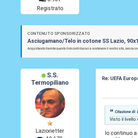
Registrato
CONTENUTO SPONSORIZZATO
Asciugamano/Telo in cotone SS Lazio, 90x
Acquistando tramite questo link contribuisci a sostenere il nostro sito, senza cos
S.S.
Re: UEFA Europ
Termopiliano
01 Mag 2026, 2
Citazione di:
Visto il livell
Lazionetter
Io continuo a