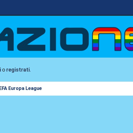
i
o
registrati
.
EFA Europa League