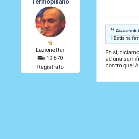
Termopiliano
17 Apr 2026, 17
Citazione di:
Il Betis ha fa
Lazionetter
Eh si, diciamo
19.670
ad una semifi
contro quel A
Registrato