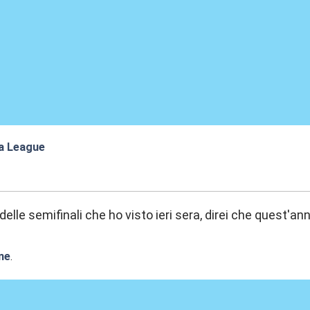
a League
8:24
lo delle semifinali che ho visto ieri sera, direi che quest'an
ne
.