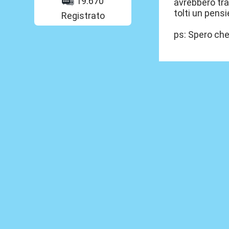
19.670
avrebbero tra
tolti un pensie
Registrato
ps: Spero che 