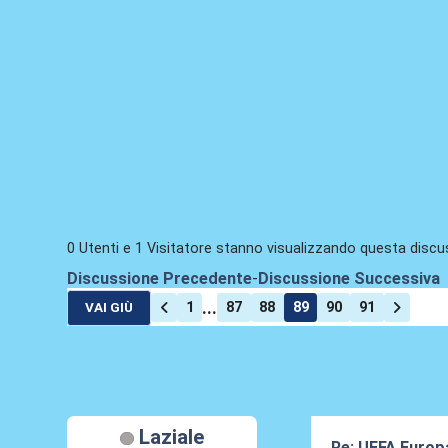
0 Utenti e 1 Visitatore stanno visualizzando questa discu
Discussione Precedente
-
Discussione Successiva
...
1
87
88
89
90
91
VAI GIÙ
Laziale
Re: UEFA Europ