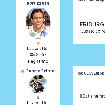
abruzzese
17 Apr 2026, 13
FRIBURG
Questo potre
Lazionetter
3.967
Registrato
PonzioPelato
Re: UEFA Europ
17 Apr 2026, 14
Il Betis ha fa
Lazionetter