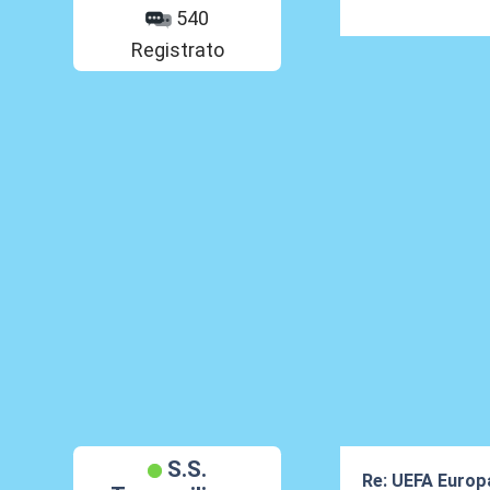
540
Registrato
S.S.
Re: UEFA Europ