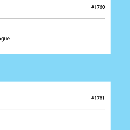
#1760
ague
#1761