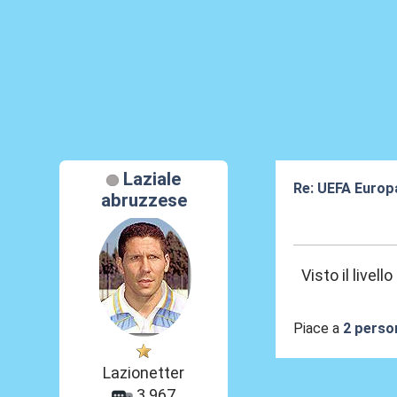
Laziale
Re: UEFA Europ
abruzzese
01 Mag 2026, 0
Visto il livel
Piace a
2 perso
Lazionetter
3.967