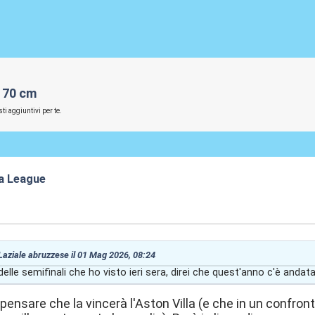
170 cm
ti aggiuntivi per te.
a League
2:51
 Laziale abruzzese il 01 Mag 2026, 08:24
o delle semifinali che ho visto ieri sera, direi che quest'anno c'è andata 
 pensare che la vincerà l'Aston Villa (e che in un confron