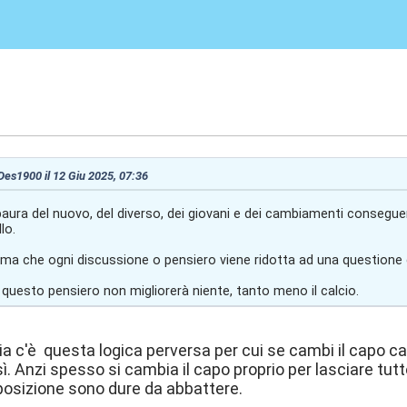
:58
 Des1900 il 12 Giu 2025, 07:36
a paura del nuovo, del diverso, dei giovani e dei cambiamenti conseguen
lo.
ema che ogni discussione o pensiero viene ridotta ad una questione d
 questo pensiero non migliorerà niente, tanto meno il calcio.
alia c'è questa logica perversa per cui se cambi il capo c
ì. Anzi spesso si cambia il capo proprio per lasciare tutt
 posizione sono dure da abbattere.