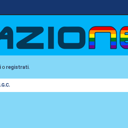
i
o
registrati
.
I.G.C.