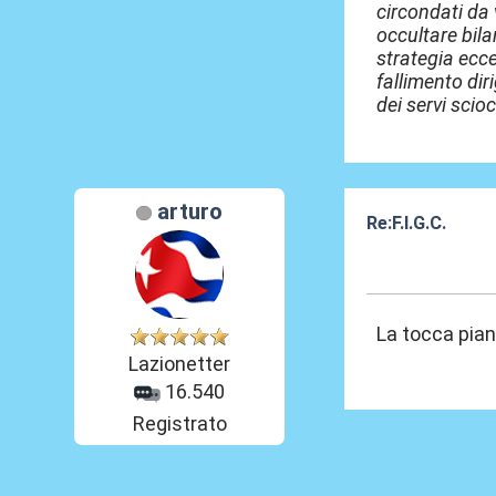
circondati da 
occultare bila
strategia ecce
fallimento di
dei servi scio
arturo
Re:F.I.G.C.
11 Giu 2025, 23
La tocca pian
Lazionetter
16.540
Registrato