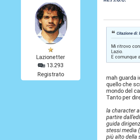
11 Giu 2025, 21
Citazione di:
Mi ritrovo con
Lazio.
Lazionetter
E comunque agl
13.293
Registrato
mah guarda io
quello che sc
mondo del cal
Tanto per dir
la character 
partire dall'e
guida dirigen
stessi media (
più alto della