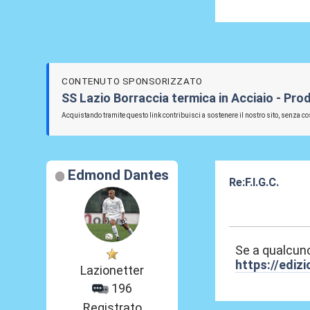
CONTENUTO SPONSORIZZATO
SS Lazio Borraccia termica in Acciaio - Prod
Acquistando tramite questo link contribuisci a sostenere il nostro sito, senza cos
Edmond Dantes
Re:F.I.G.C.
12 Giu 2025, 08
Se a qualcuno
https://ediz
Lazionetter
196
Registrato