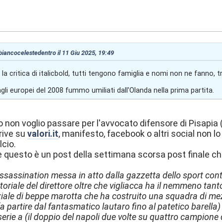
:14
 biancocelestedentro il 11 Giu 2025, 19:49
 la critica di italicbold, tutti tengono famiglia e nomi non ne fanno, 
i europei del 2008 fummo umiliati dall'Olanda nella prima partita.
 non voglio passare per l'avvocato difensore di Pisapia
rive su
valori.it
, manifesto, facebook o altri social non l
cio.
e questo è un post della settimana scorsa post finale 
assassination messa in atto dalla gazzetta dello sport cont
ditoriale del direttore oltre che vigliacca ha il nemmeno tan
ziale di beppe marotta che ha costruito una squadra di me
a partire dal fantasmatico lautaro fino al patetico barella
 serie a (il doppio del napoli due volte su quattro campione d'