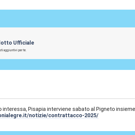
otto Ufficiale
ti aggiuntivi per te.
:44
 interessa, Pisapia interviene sabato al Pigneto insiem
ionialegre.it/notizie/contrattacco-2025/