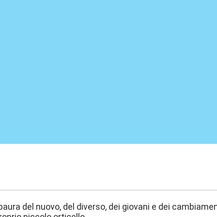
:36
ha paura del nuovo, del diverso, dei giovani e dei cambiam
roprio piccolo orticello.