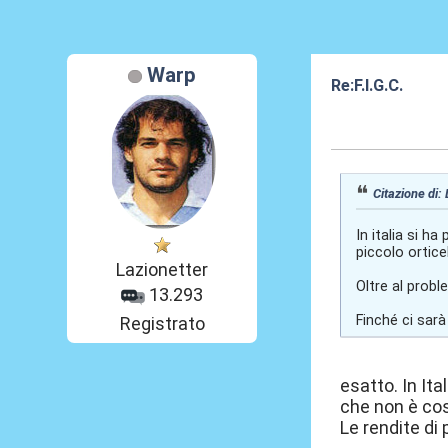
Warp
Re:F.I.G.C.
12 Giu 2025, 07
Citazione di:
In italia si h
piccolo orticel
Lazionetter
Oltre al probl
13.293
Finché ci sarà
Registrato
esatto. In It
che non è cos
Le rendite di