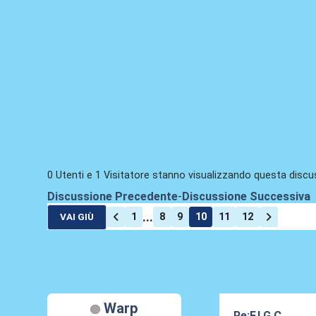
0 Utenti e 1 Visitatore stanno visualizzando questa discu
Discussione Precedente
-
Discussione Successiva
...
1
8
9
10
11
12
VAI GIÙ
Warp
Re:F.I.G.C.