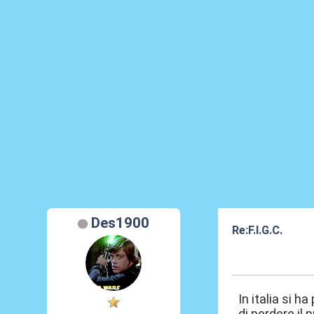
Des1900
Re:F.I.G.C.
12 Giu 2025, 07
In italia si 
di perdere il p