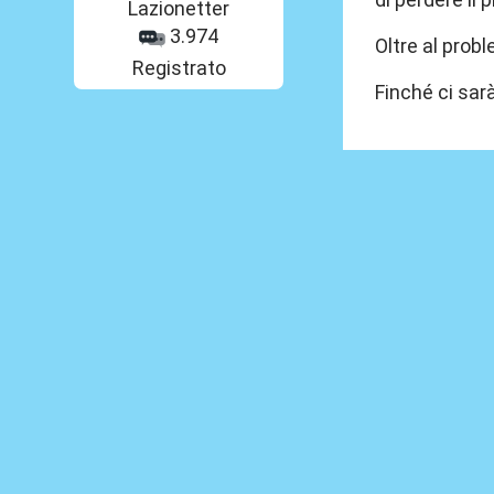
Lazionetter
3.974
Oltre al prob
Registrato
Finché ci sar