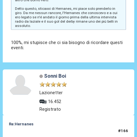
Detto questo, sticaxxi di Hernanes, mi piace solo prenderlo in
giro. Da me nessun rancore, l'Hernanes che conoscevo e a cui
ero legato se n'é andato il giorno prima della ultima intervista
radio da laziale e il suo gol del derby rimane uno dei piú belli in
assoluto.
100%, mi stupisce che ci sia bisogno di ricordare questi
eventi.
Sonni Boi
Lazionetter
16.452
Registrato
Re:Hernanes
#166
10 Feb 2017, 16:26