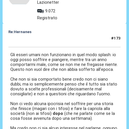
Lazionetter
9.072
Registrato
Re:Hernanes
#173
10 Feb 2017, 19:57
Gli esseri umani non funzionano in quel modo splash: io
oggi posso soffrire e piangere, mentre tra un anno
comportarmi male, come se non me ne fregasse niente.
Questo non vuol dire che non abbia sofferto all'epoca.
Che non si sia comportato bene credo non ci siano
dubbi, ma io semplicemente penso che il tutto sia stato
dovuto a scelte professionali (decisamente mal
consigliate) e non a questioni che riguardano l'uomo.
Non ci vedo alcuna ipocrisia nel soffrire per una storia
che finisce (magari con i tifosi) e fare la capriola alla
società (non ai tifosi)
dopo
(che ne parlate come se la
cosa fosse avvenuta dopo una settimana).
Ma credo non ci sia alcun interesse nel parlarne, ognuno