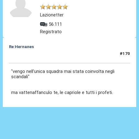
Lazionetter
56.111
Registrato
Re:Hernanes
#170
10 Feb 2017, 18:46
"vengo nell'unica squadra mai stata coinvolta negli
scandali"
ma vattenaffanculo te, le capriole e tutti i profeti.