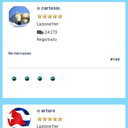
cartesio
Lazionetter
24.273
Registrato
Re:Hernanes
#160
10 Feb 2017, 12:49
arturo
Lazionetter