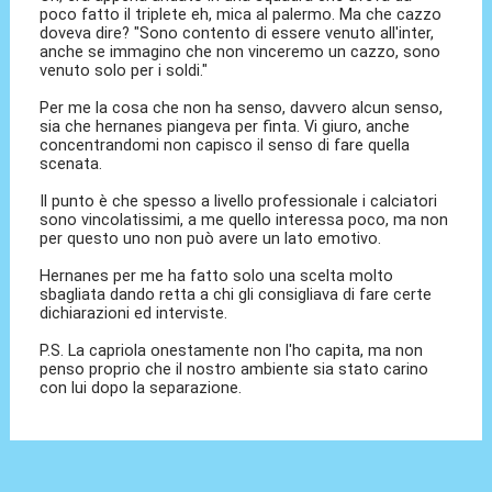
poco fatto il triplete eh, mica al palermo. Ma che cazzo
doveva dire? "Sono contento di essere venuto all'inter,
anche se immagino che non vinceremo un cazzo, sono
venuto solo per i soldi."
Per me la cosa che non ha senso, davvero alcun senso,
sia che hernanes piangeva per finta. Vi giuro, anche
concentrandomi non capisco il senso di fare quella
scenata.
Il punto è che spesso a livello professionale i calciatori
sono vincolatissimi, a me quello interessa poco, ma non
per questo uno non può avere un lato emotivo.
Hernanes per me ha fatto solo una scelta molto
sbagliata dando retta a chi gli consigliava di fare certe
dichiarazioni ed interviste.
P.S. La capriola onestamente non l'ho capita, ma non
penso proprio che il nostro ambiente sia stato carino
con lui dopo la separazione.