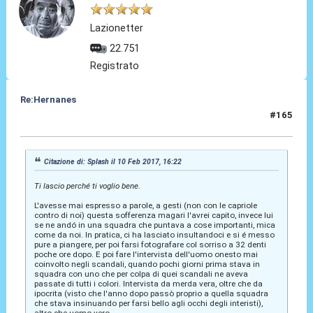
Lazionetter
22.751
Registrato
Re:Hernanes
#165
10 Feb 2017, 16:25
Citazione di: Splash il 10 Feb 2017, 16:22
Ti lascio perché ti voglio bene.
L'avesse mai espresso a parole, a gesti (non con le capriole
contro di noi) questa sofferenza magari l'avrei capito, invece lui
se ne andó in una squadra che puntava a cose importanti, mica
come da noi. In pratica, ci ha lasciato insultandoci e si é messo
pure a piangere, per poi farsi fotografare col sorriso a 32 denti
poche ore dopo. E poi fare l'intervista dell'uomo onesto mai
coinvolto negli scandali, quando pochi giorni prima stava in
squadra con uno che per colpa di quei scandali ne aveva
passate di tutti i colori. Intervista da merda vera, oltre che da
ipocrita (visto che l'anno dopo passò proprio a quella squadra
che stava insinuando per farsi bello agli occhi degli interisti),
altro che uomo vero.