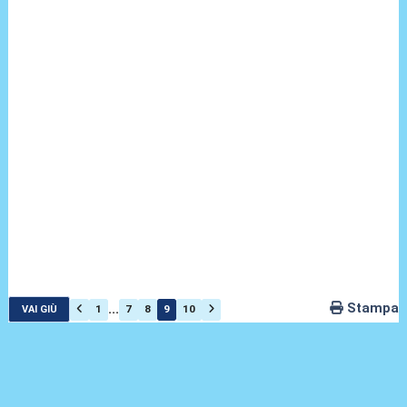
Stampa
...
1
7
8
9
10
VAI GIÙ