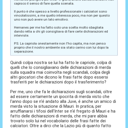
capisco il senso di fare quella scenata.
Il punto è che spesso a livello professionale i calciatori sono
vincolatissimi, a me quello interessa poco, ma non per questo
uno non può avere un lato emotivo.
Hernanes per me ha fatto solo una scelta molto sbagliata
dando retta a chi gli consigliava di fare certe dichiarazioni ed
interviste.
P.S. La capriola onestamente non l'ho capita, ma non penso
proprio che il nostro ambiente sia stato carino con lui dopo la
separazione.
Quindi colpa nostra se lui ha fatto le capriole, colpa di
quelli che lo consigliavano delle dichiarazioni di merda
sulla squadra mai coinvolta negli scandali, colpa degli
altri giocatori che dicono le frasi fatte dopo essersi
trasferiti per le dichiarazioni dopo il trasferimento?
Per me, uno che fa le dichiarazioni sugli scandali, oltre
ad essere certamente un ipocrita di merda visto che
l'anno dopo se n'é andato alla Juve, é anche un amico di
merda visto la situazione di Mauri. In pratica, per
arruffianarsi i tifosi dell'Inter se n'é fregato di Mauri e ha
fatto delle dichiarazioni di merda, che mi pare abbia
trovato solo lui nel vocabolario delle frasi fatte dei
calciatori. Oltre a dirci che la Lazio più di quanto fatto