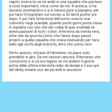
capito, invece lui se ne andó in una squadra che puntava
a cose importanti, mica come da noi. In pratica, ci ha
lasciato insultandoci e si é messo pure a piangere, per
poi farsi fotografare col sorriso a 32 denti poche ore
dopo. E poi fare l'intervista dell'uomo onesto mai
coinvolto negli scandali, quando pochi giorni prima stava
in squadra con uno che per colpa di quei scandali ne
aveva passate di tutti i colori. Intervista da merda vera,
oltre che da ipocrita (visto che l'anno dopo passò
proprio a quella squadra che stava insinuando per farsi
bello agli occhi degli interisti), altro che uomo vero.
Detto questo, sticaxxi di Hernanes, mi piace solo
prenderlo in giro. Da me nessun rancore, l'Hernanes che
conoscevo e a cui ero legato se n'é andato il giorno
prima della ultima intervista radio da laziale e il suo gol
del derby rimane uno dei piú belli in assoluto.