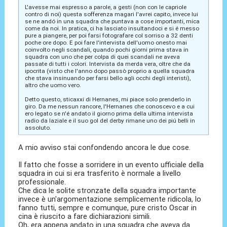
L'avesse mai espresso a parole, a gesti (non con le capriole
contro di noi) questa sofferenza magari l'avrei capito, invece lui
se ne andó in una squadra che puntava a cose importanti, mica
come da noi. In pratica, ci ha lasciato insultandoci e si é messo
pure a piangere, per poi farsi fotografare col sorriso a 32 denti
poche ore dopo. E poi fare l'intervista dell'uomo onesto mai
coinvolto negli scandali, quando pochi giorni prima stava in
squadra con uno che per colpa di quei scandali ne aveva
passate di tutti i colori. Intervista da merda vera, oltre che da
ipocrita (visto che l'anno dopo passò proprio a quella squadra
che stava insinuando per farsi bello agli occhi degli interisti),
altro che uomo vero.
Detto questo, sticaxxi di Hernanes, mi piace solo prenderlo in
giro. Da me nessun rancore, l'Hernanes che conoscevo e a cui
ero legato se n'é andato il giorno prima della ultima intervista
radio da laziale e il suo gol del derby rimane uno dei piú belli in
assoluto.
A mio avviso stai confondendo ancora le due cose.
Il fatto che fosse a sorridere in un evento ufficiale della
squadra in cui si era trasferito è normale a livello
professionale.
Che dica le solite stronzate della squadra importante
invece è un'argomentazione semplicemente ridicola, lo
fanno tutti, sempre e comunque, pure cristo Oscar in
cina è riuscito a fare dichiarazioni simili.
Oh, era appena andato in una squadra che aveva da