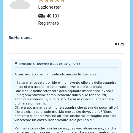
Lazionetter
40.131
Registrato
Re:Hernanes
#172
10 Feb 2017, 19:45
Citazione di: Kredskin il 10 Feb 2017, 17:11
A mio avviso stai confondendo ancora le due cose.
Il fatto che fosse a sorridere in un evento ufficiale della squadra
in cui si era trasferito è normale a livello professionale.
Che dica le solite stronzate della squadra importante invece è
un'argomentazione semplicemente ridicola, lo fanno tutti,
sempre e comunque, pure cristo Oscar in cina è riuscito a fare
dichiarazioni simili.
Oh, era appena andato in una squadra che aveva da poco fatto il
triplete eh, mica al palermo. Ma che cazzo doveva dire? "Sono
contento di essere venuto all'inter, anche se immagino che non
vinceremo un cazzo, sono venuto solo per i soldi."
Per me la cosa che non ha senso, davvero alcun senso, sia che
hernanes piangeva per finta. Vi giuro, anche concentrandomi non