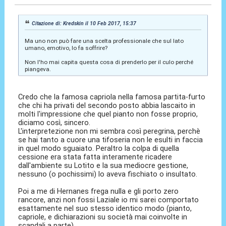
Citazione di: Kredskin il 10 Feb 2017, 15:37
Ma uno non può fare una scelta professionale che sul lato
umano, emotivo, lo fa soffrire?
Non l'ho mai capita questa cosa di prenderlo per il culo perché
piangeva.
Credo che la famosa capriola nella famosa partita-furto
che chi ha privati del secondo posto abbia lascaito in
molti l'impressione che quel pianto non fosse proprio,
diciamo così, sincero.
L'interpretezione non mi sembra così peregrina, perchè
se hai tanto a cuore una tifoseria non le esulti in faccia
in quel modo sguaiato. Peraltro la colpa di quella
cessione era stata fatta interamente ricadere
dall'ambiente su Lotito e la sua mediocre gestione,
nessuno (o pochissimi) lo aveva fischiato o insultato.
Poi a me di Hernanes frega nulla e gli porto zero
rancore, anzi non fossi Laziale io mi sarei comportato
esattamente nel suo stesso identico modo (pianto,
capriole, e dichiarazioni su società mai coinvolte in
scandali a parte).