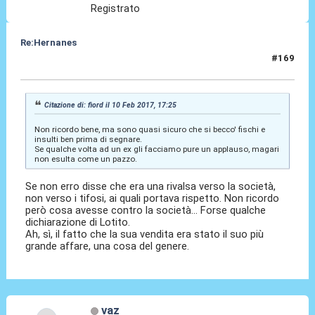
Registrato
Re:Hernanes
#169
10 Feb 2017, 17:34
Citazione di: fiord il 10 Feb 2017, 17:25
Non ricordo bene, ma sono quasi sicuro che si becco' fischi e
insulti ben prima di segnare.
Se qualche volta ad un ex gli facciamo pure un applauso, magari
non esulta come un pazzo.
Se non erro disse che era una rivalsa verso la società,
non verso i tifosi, ai quali portava rispetto. Non ricordo
però cosa avesse contro la società... Forse qualche
dichiarazione di Lotito.
Ah, sì, il fatto che la sua vendita era stato il suo più
grande affare, una cosa del genere.
vaz