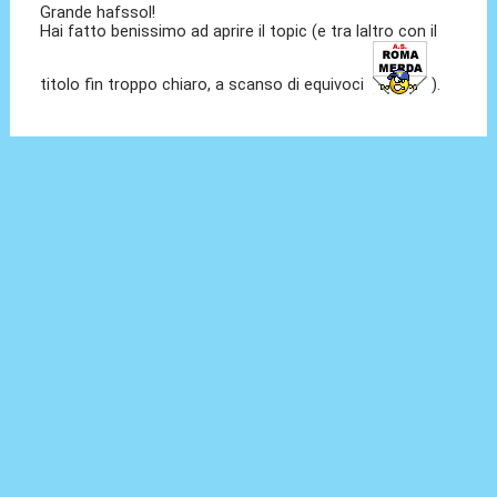
Grande hafssol!
Hai fatto benissimo ad aprire il topic (e tra laltro con il
titolo fin troppo chiaro, a scanso di equivoci
).