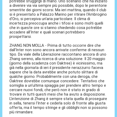
potrebbe sfuggirgli di mano. Uno scenario che ha iniziato
a divenire via via sempre più possibile, dopo le perentorie
smentite dei giorni scorsi. Ma ieri mattina, quando il club
si è presentato a Palazzo Marino per ritirare l'Ambrogino
d'Oro, si percepiva un'aria particolare. Il clima di
incertezza preoccupa anche i tifosi e sono molti quelli
che in queste ore si stanno chiedendo cosa potrebbe
accadere all'Inter e quali scenari potrebbero
prospettarsi.
ZHANG NON MOLLA - Prima di tutto occorre dire che
dall'Inter non sono ancora arrivate conferme di nessun
tipo. Da viale della Liberazione raccontano ancora di uno
Zhang sereno, alla ricerca di una soluzione. Il 20 maggio
(giorno della scadenza con Oaktree) è vicinissimo, ma
già nella giornata di ieri il presidente nerazzurro faceva
sapere che la data avrebbe anche potuto slittare di
qualche giorno. Probabilmente con una deroga, che
Oaktree dovrebbe comunque concedere. Tentativo che
somiglia a un'ultima spiaggia per prendere altro tempo e
cercare nuovi fondi, che però non è stato in grado di
trovare in tutti questi mesi che ha avuto a disposizione.
L'intenzione di Zhang è sempre stata quella di proseguire
in sella, tenersi l'Inter e cederla solo di fronte alla giusta
offerta, ma il tempo stringe e gli obblighi non si possono
più rimandare.