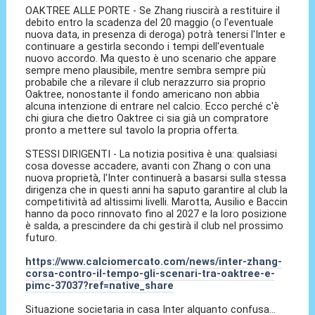
OAKTREE ALLE PORTE - Se Zhang riuscirà a restituire il
debito entro la scadenza del 20 maggio (o l'eventuale
nuova data, in presenza di deroga) potrà tenersi l'Inter e
continuare a gestirla secondo i tempi dell'eventuale
nuovo accordo. Ma questo è uno scenario che appare
sempre meno plausibile, mentre sembra sempre più
probabile che a rilevare il club nerazzurro sia proprio
Oaktree, nonostante il fondo americano non abbia
alcuna intenzione di entrare nel calcio. Ecco perché c'è
chi giura che dietro Oaktree ci sia già un compratore
pronto a mettere sul tavolo la propria offerta.
STESSI DIRIGENTI - La notizia positiva è una: qualsiasi
cosa dovesse accadere, avanti con Zhang o con una
nuova proprietà, l'Inter continuerà a basarsi sulla stessa
dirigenza che in questi anni ha saputo garantire al club la
competitività ad altissimi livelli. Marotta, Ausilio e Baccin
hanno da poco rinnovato fino al 2027 e la loro posizione
è salda, a prescindere da chi gestirà il club nel prossimo
futuro.
https://www.calciomercato.com/news/inter-zhang-
corsa-contro-il-tempo-gli-scenari-tra-oaktree-e-
pimc-37037?ref=native_share
Situazione societaria in casa Inter alquanto confusa...