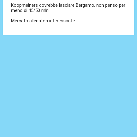
Koopmeiners dovrebbe lasciare Bergamo, non penso per
meno di 45/50 mln
Mercato allenatori interessante