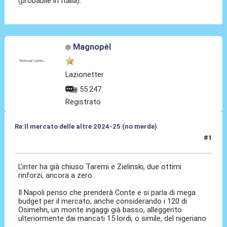
(probabile in Italia).
Magnopèl
Lazionetter
55.247
Registrato
Re:Il mercato delle altre 2024-25 (no merde)
#1
16 Mag 2024, 17:49
L'inter ha già chiuso Taremi e Zielinski, due ottimi
rinforzi, ancora a zero
Il Napoli penso che prenderà Conte e si parla di mega
budget per il mercato, anche considerando i 120 di
Osimehn, un monte ingaggi già basso, alleggerito
ulteriormente dai mancati 15 lordi, o simile, del nigeriano