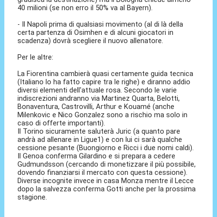
40 milioni (se non erro il 50% va al Bayern).
- Il Napoli prima di qualsiasi movimento (al di là della
certa partenza di Osimhen e di alcuni giocatori in
scadenza) dovrà scegliere il nuovo allenatore.
Per le altre:
La Fiorentina cambierà quasi certamente guida tecnica
(Italiano lo ha fatto capire tra le righe) e diranno addio
diversi elementi dell'attuale rosa. Secondo le varie
indiscrezioni andranno via Martinez Quarta, Belotti,
Bonaventura, Castrovilli, Arthur e Kouamé (anche
Milenkovic e Nico Gonzalez sono a rischio ma solo in
caso di offerte importanti).
Il Torino sicuramente saluterà Juric (a quanto pare
andrà ad allenare in Ligue1) e con lui ci sarà qualche
cessione pesante (Buongiorno e Ricci i due nomi caldi).
Il Genoa conferma Gilardino e si prepara a cedere
Gudmundsson (cercando di monetizzare il più possibile,
dovendo finanziarsi il mercato con questa cessione).
Diverse incognite invece in casa Monza mentre il Lecce
dopo la salvezza conferma Gotti anche per la prossima
stagione.