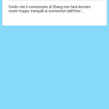
Credo che il comunicato di Zhang non farà dormire
sonni troppo tranquilli ai sostenitori dell'Inter ...