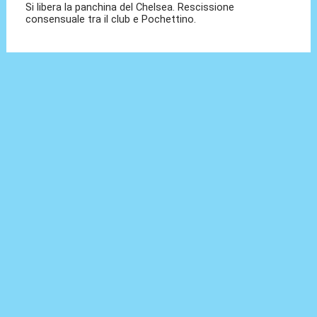
Si libera la panchina del Chelsea. Rescissione
consensuale tra il club e Pochettino.