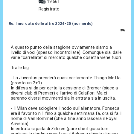
19.661
Registrato
Re:Il mercato delle altre 2024-25 (no merde)
#6
18 Mag 2024, 08:08
A questo punto della stagione ovviamente siamo a
livello di voci (spesso incontrollate). Comunque sia, dalle
varie "carrellate" di mercato qualche cosetta viene fuori.
Tra le big:
- La Juventus prenderà quasi certamente Thiago Motta
(pronto un 2+1).
In difesa si da per certa la cessione di Bremer (piace a
diversi club di Premier) e l'arrivo di Calafiori. Ma ci
saranno diversi movimenti sia in entrata sia in uscita.
- Il Milan deve sciogliere il nodo sull'allenatore. Fonseca
era il favorito n.1 fino a qualche settimana fa, ora si fa il
nome di Van Bommel (che a fine anno lascerà il Royal
Anversa).
In entrata si parla di Zirkzee (pare che il giocatore
gradisca la destinazione) ma il Bologna chiede almeno