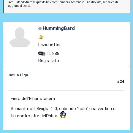
Acquistando tramite questo link contribuisci a sostenere il nostro sito, senza costi
aggiuntivi per te.
HummingBard
Lazionetter
15.888
Registrato
Re:La Liga
#24
24 Ott 2020, 20:28
Fiero dell'Eibar stasera.
Schiantato il Siviglia 1-0, subendo "solo" una ventina di
tiri contro i tre dell'Eibar