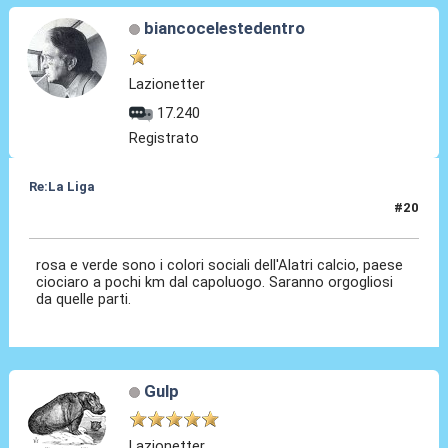
biancocelestedentro
Lazionetter
17.240
Registrato
Re:La Liga
#20
17 Ott 2020, 22:59
rosa e verde sono i colori sociali dell'Alatri calcio, paese
ciociaro a pochi km dal capoluogo. Saranno orgogliosi
da quelle parti.
Gulp
Lazionetter