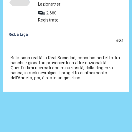
Lazionetter
2.660
Registrato
Re:La Liga
#22
19 Ott 2020, 11:24
Bellissima realtà la Real Sociedad, connubio perfetto tra
baschi e giocatori provenienti da altre nazionalità.
Quest'ultimi ricercati con minuziosità, dalla dirigenza
basca, in ruoli nevralgici. Il progetto di rifacimento
dell'Anoeta, poi, è stato un gioiellino.