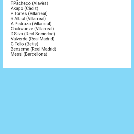
F.Pacheco (Alavès)
Akapo (Càdiz)
P.Torres (Villarreal)
R.Albiol (Villarreal)
A.Pedraza (Villarreal)
Chukwueze (Villarreal)
D.Silva (Real Sociedad)
Valverde (Real Madrid)
C.Tello (Betis)
Benzema (Real Madrid)
Messi (Barcellona)