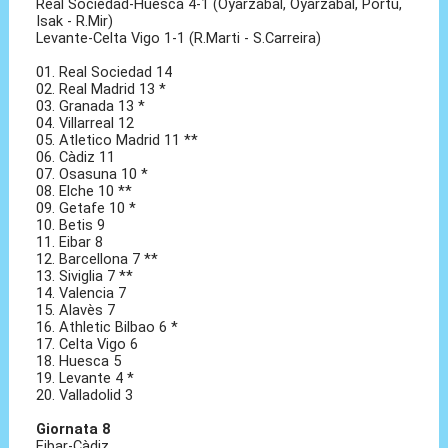
Real Sociedad-Huesca 4-1 (Oyarzabal, Oyarzabal, Portu,
Isak - R.Mir)
Levante-Celta Vigo 1-1 (R.Marti - S.Carreira)
01. Real Sociedad 14
02. Real Madrid 13 *
03. Granada 13 *
04. Villarreal 12
05. Atletico Madrid 11 **
06. Càdiz 11
07. Osasuna 10 *
08. Elche 10 **
09. Getafe 10 *
10. Betis 9
11. Eibar 8
12. Barcellona 7 **
13. Siviglia 7 **
14. Valencia 7
15. Alavès 7
16. Athletic Bilbao 6 *
17. Celta Vigo 6
18. Huesca 5
19. Levante 4 *
20. Valladolid 3
Giornata 8
Eibar-Càdiz