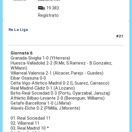
19.383
Registrato
Re:La Liga
#21
19 Ott 2020, 11:10
Giornata 6
Granada-Siviglia 1-0 (Y.Herrera)
Huesca-Valladolid 2-2 (R.Mir, S.Ramirez - B.Gonzalez,
W.Marin)
Villarreal-Valencia 2-1 (Alcacer, Parejo - Guedes)
Eibar-Osasuna 0-0
Celta Vigo-Atletico Madrid 0-2 (L.Suarez, Carrasco)
Real Madrid-Càdiz 0-1 (A.Lozano)
Betis-Real Sociedad 0-3 (Portu, Oyarzabal, Januzaj)
Athletic Bilbao-Levante 2-0 (Berenguer, Williams)
Getafe-Barcellona 1-0 (J.Mata)
Alavés-Elche 0-2 (P.Milla, J.Morente)
01. Real Sociedad 11
02. Villarreal 11
03. Real Madrid 10 *