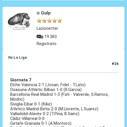
Gulp
Lazionetter
19.383
Registrato
Re:La Liga
#26
27 Ott 2020, 16:36
Giornata 7
Elche-Valencia 2-1 (Josan, Fidel - T.Lato)
Osasuna-Athletic Bilbao 1-0 (R.Garcia)
Barcellona-Real Madrid 1-3 (Fati - Valverde, S.Ramos,
Modric)
Siviglia-Eibar 0-1 (Kike)
Atletico Madrid-Betis 2-0 (M.Llorente, L.Suarez)
Valladolid-Alavès 0-2 (T.Pina, B.Sainz)
Càdiz-Villarreal 0-0
Getafe-Granada 0-1 (A.Montoro)