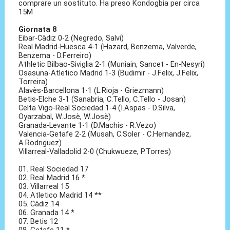
comprare un sostituto. Ha preso Kondogbia per circa
15M
Giornata 8
Eibar-Càdiz 0-2 (Negredo, Salvi)
Real Madrid-Huesca 4-1 (Hazard, Benzema, Valverde,
Benzema - D.Ferreiro)
Athletic Bilbao-Siviglia 2-1 (Muniain, Sancet - En-Nesyri)
Osasuna-Atletico Madrid 1-3 (Budimir - J.Felix, J.Felix,
Torreira)
Alavès-Barcellona 1-1 (L.Rioja - Griezmann)
Betis-Elche 3-1 (Sanabria, C.Tello, C.Tello - Josan)
Celta Vigo-Real Sociedad 1-4 (I.Aspas - D.Silva,
Oyarzabal, W.Josè, W.Josè)
Granada-Levante 1-1 (D.Machis - R.Vezo)
Valencia-Getafe 2-2 (Musah, C.Soler - C.Hernandez,
A.Rodriguez)
Villarreal-Valladolid 2-0 (Chukwueze, P.Torres)
01. Real Sociedad 17
02. Real Madrid 16 *
03. Villarreal 15
04. Atletico Madrid 14 **
05. Càdiz 14
06. Granada 14 *
07. Betis 12