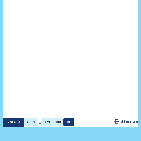
Stampa
...
1
879
880
881
VAI GIÙ