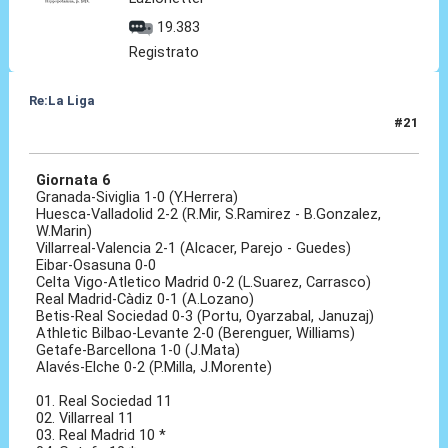
19.383
Registrato
Re:La Liga
#21
19 Ott 2020, 11:10
Giornata 6
Granada-Siviglia 1-0 (Y.Herrera)
Huesca-Valladolid 2-2 (R.Mir, S.Ramirez - B.Gonzalez,
W.Marin)
Villarreal-Valencia 2-1 (Alcacer, Parejo - Guedes)
Eibar-Osasuna 0-0
Celta Vigo-Atletico Madrid 0-2 (L.Suarez, Carrasco)
Real Madrid-Càdiz 0-1 (A.Lozano)
Betis-Real Sociedad 0-3 (Portu, Oyarzabal, Januzaj)
Athletic Bilbao-Levante 2-0 (Berenguer, Williams)
Getafe-Barcellona 1-0 (J.Mata)
Alavés-Elche 0-2 (P.Milla, J.Morente)
01. Real Sociedad 11
02. Villarreal 11
03. Real Madrid 10 *