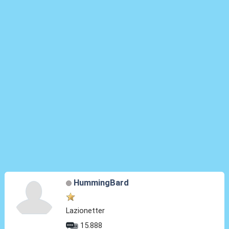
HummingBard
Lazionetter
15.888