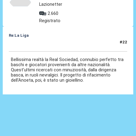
Lazionetter
2.660
Registrato
Re:La Liga
#22
19 Ott 2020, 11:24
Bellissima realtà la Real Sociedad, connubio perfetto tra
baschi e giocatori provenienti da altre nazionalità.
Quest'ultimi ricercati con minuziosità, dalla dirigenza
basca, in ruoli nevralgici. Il progetto di rifacimento
dell'Anoeta, poi, è stato un gioiellino.