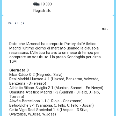
19.383
Registrato
Re:La Liga
#30
03 Nov 2020, 13:21
Dato che l'Arsenal ha comprato Partey dall'Atletico
Madrid l'ultimo giorno di mercato usando la clausola
rescissoria, l'Atletico ha avuto un mese di tempo per
comprare un sostituto. Ha preso Kondogbia per circa
15M
Giornata 8
Eibar-Càdiz 0-2 (Negredo, Salvi)
Real Madrid-Huesca 4-1 (Hazard, Benzema, Valverde,
Benzema - D.Ferreiro)
Athletic Bilbao-Siviglia 2-1 (Muniain, Sancet - En-Nesyri)
Osasuna-Atletico Madrid 1-3 (Budimir - J.Felix, J.Felix,
Torreira)
Alavès-Barcellona 1-1 (L.Rioja - Griezmann)
Betis-Elche 3-1 (Sanabria, C.Tello, C.Tello - Josan)
Celta Vigo-Real Sociedad 1-4 (I.Aspas - D.Silva,
Oyarzabal, W.Josè, W.Josè)