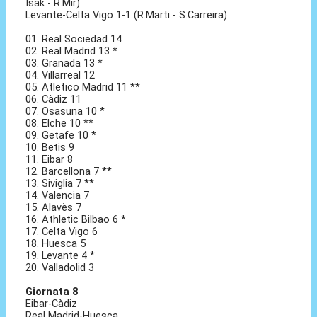
Isak - R.Mir)
Levante-Celta Vigo 1-1 (R.Marti - S.Carreira)
01. Real Sociedad 14
02. Real Madrid 13 *
03. Granada 13 *
04. Villarreal 12
05. Atletico Madrid 11 **
06. Càdiz 11
07. Osasuna 10 *
08. Elche 10 **
09. Getafe 10 *
10. Betis 9
11. Eibar 8
12. Barcellona 7 **
13. Siviglia 7 **
14. Valencia 7
15. Alavès 7
16. Athletic Bilbao 6 *
17. Celta Vigo 6
18. Huesca 5
19. Levante 4 *
20. Valladolid 3
Giornata 8
Eibar-Càdiz
Real Madrid-Huesca