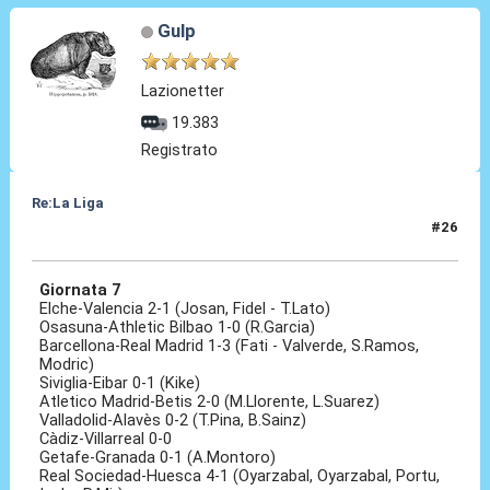
Gulp
Lazionetter
19.383
Registrato
Re:La Liga
#26
27 Ott 2020, 16:36
Giornata 7
Elche-Valencia 2-1 (Josan, Fidel - T.Lato)
Osasuna-Athletic Bilbao 1-0 (R.Garcia)
Barcellona-Real Madrid 1-3 (Fati - Valverde, S.Ramos,
Modric)
Siviglia-Eibar 0-1 (Kike)
Atletico Madrid-Betis 2-0 (M.Llorente, L.Suarez)
Valladolid-Alavès 0-2 (T.Pina, B.Sainz)
Càdiz-Villarreal 0-0
Getafe-Granada 0-1 (A.Montoro)
Real Sociedad-Huesca 4-1 (Oyarzabal, Oyarzabal, Portu,