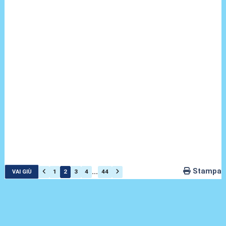
Stampa
...
1
2
3
4
44
VAI GIÙ