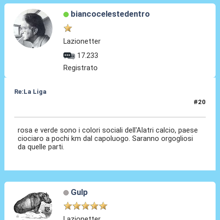
biancocelestedentro
Lazionetter
17.233
Registrato
Re:La Liga
#20
17 Ott 2020, 22:59
rosa e verde sono i colori sociali dell'Alatri calcio, paese
ciociaro a pochi km dal capoluogo. Saranno orgogliosi
da quelle parti.
Gulp
Lazionetter