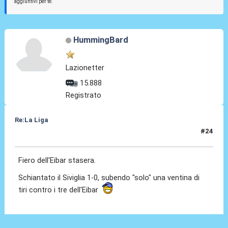
aggiuntivi per te.
HummingBard
Lazionetter
15.888
Registrato
Re:La Liga
#24
24 Ott 2020, 20:28
Fiero dell'Eibar stasera.
Schiantato il Siviglia 1-0, subendo "solo" una ventina di
tiri contro i tre dell'Eibar