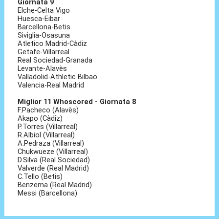
Giornata 9
Elche-Celta Vigo
Huesca-Eibar
Barcellona-Betis
Siviglia-Osasuna
Atletico Madrid-Càdiz
Getafe-Villarreal
Real Sociedad-Granada
Levante-Alavès
Valladolid-Athletic Bilbao
Valencia-Real Madrid
Miglior 11 Whoscored - Giornata 8
F.Pacheco (Alavès)
Akapo (Càdiz)
P.Torres (Villarreal)
R.Albiol (Villarreal)
A.Pedraza (Villarreal)
Chukwueze (Villarreal)
D.Silva (Real Sociedad)
Valverde (Real Madrid)
C.Tello (Betis)
Benzema (Real Madrid)
Messi (Barcellona)