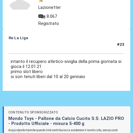
Lazionetter
8.067
Registrato
Re:La Liga
#23
19 Ott 2020, 16:42
intanto il recupero atletico-siviglia della prima giornata si
gioca il 12.01.21
primo slot libero
si son tenuti liberi dal 10 al 20 gennaio
CONTENUTO SPONSORIZZATO
Mondo Toys - Pallone da Calcio Cucito S.S. LAZIO PRO
- Prodotto Ufficiale - misura 5-400 g
Acquistando tramite questo link contribuisci a sostenere il nostro sito, senza costi