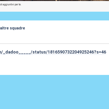
ti aggiuntivi per te.
 altre squadre
:20
om/_dadoo_____/status/1816590732204925246?s=46