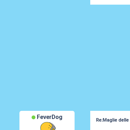
FeverDog
Re:Maglie delle