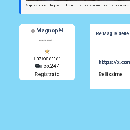
Acquistando tramite questo link contribuisci a sostenere il nostro sito, senza cos
Magnopèl
Re:Maglie delle
26 Lug 2024, 11
Lazionetter
https://x.c
55.247
Bellissime
Registrato