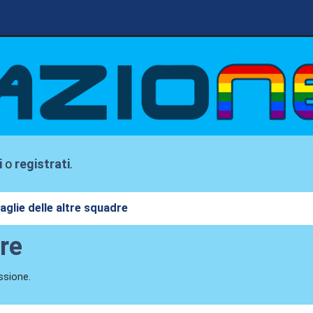
i
o
registrati
.
aglie delle altre squadre
dre
ssione.