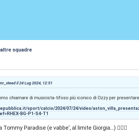
 altre squadre
:02
 mr_steed il 24 Lug 2024, 12:51
mmo chiamare di musicista-tifoso più iconico di Ozzy per presentar
repubblica.it/sport/calcio/2024/07/24/video/aston_villa_presen
ref=RHEX-BG-P1-S4-T1
 Tommy Paradise (e vabbe', al limite Giorgia...) 🤦🏻‍♂️