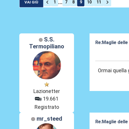
...
1
7
8
9
10
11
VAI GIÙ
S.S.
Re:Maglie delle
Termopiliano
20 Lug 2024, 16
Ormai quella 
Lazionetter
19.661
Registrato
mr_steed
Re:Maglie delle