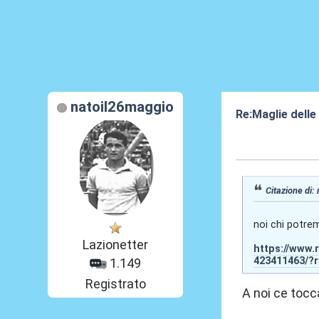
natoil26maggio
Re:Maglie delle
24 Lug 2024, 15
Citazione di:
noi chi potre
Lazionetter
https://www.
423411463/?
1.149
Registrato
A noi ce tocca