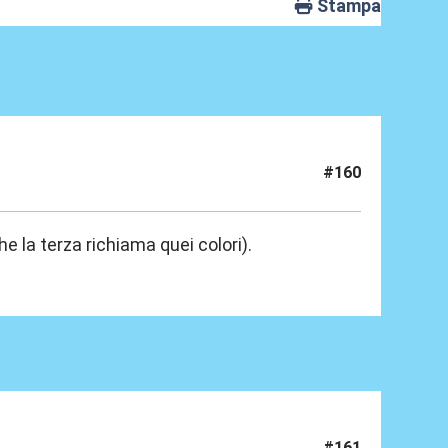
Stampa
#160
e la terza richiama quei colori).
#161