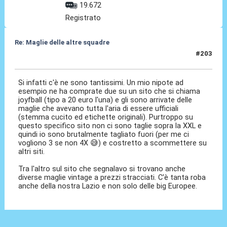
19.672
Registrato
Re: Maglie delle altre squadre
#203
14 Giu 2026, 21:38
Si infatti c'è ne sono tantissimi. Un mio nipote ad
esempio ne ha comprate due su un sito che si chiama
joyfball (tipo a 20 euro l'una) e gli sono arrivate delle
maglie che avevano tutta l'aria di essere ufficiali
(stemma cucito ed etichette originali). Purtroppo su
questo specifico sito non ci sono taglie sopra la XXL e
quindi io sono brutalmente tagliato fuori (per me ci
vogliono 3 se non 4X 😅) e costretto a scommettere su
altri siti.
Tra l'altro sul sito che segnalavo si trovano anche
diverse maglie vintage a prezzi stracciati. C'è tanta roba
anche della nostra Lazio e non solo delle big Europee.