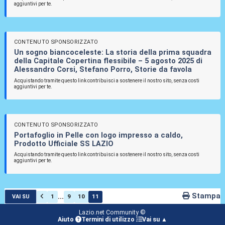
aggiuntivi per te.
CONTENUTO SPONSORIZZATO
Un sogno biancoceleste: La storia della prima squadra
della Capitale Copertina flessibile – 5 agosto 2025 di
Alessandro Corsi, Stefano Porro, Storie da favola
Acquistando tramite questo link contribuisci a sostenere il nostro sito, senza costi
aggiuntivi per te.
CONTENUTO SPONSORIZZATO
Portafoglio in Pelle con logo impresso a caldo,
Prodotto Ufficiale SS LAZIO
Acquistando tramite questo link contribuisci a sostenere il nostro sito, senza costi
aggiuntivi per te.
Stampa
...
1
9
10
11
VAI SU
Lazio.net Community ©
Aiuto
Termini di utilizzo
Vai su ▲