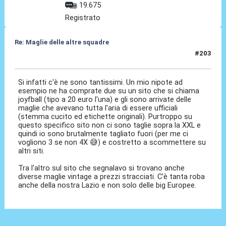
19.675
Registrato
Re: Maglie delle altre squadre
#203
14 Giu 2026, 21:38
Si infatti c'è ne sono tantissimi. Un mio nipote ad
esempio ne ha comprate due su un sito che si chiama
joyfball (tipo a 20 euro l'una) e gli sono arrivate delle
maglie che avevano tutta l'aria di essere ufficiali
(stemma cucito ed etichette originali). Purtroppo su
questo specifico sito non ci sono taglie sopra la XXL e
quindi io sono brutalmente tagliato fuori (per me ci
vogliono 3 se non 4X 😅) e costretto a scommettere su
altri siti.
Tra l'altro sul sito che segnalavo si trovano anche
diverse maglie vintage a prezzi stracciati. C'è tanta roba
anche della nostra Lazio e non solo delle big Europee.