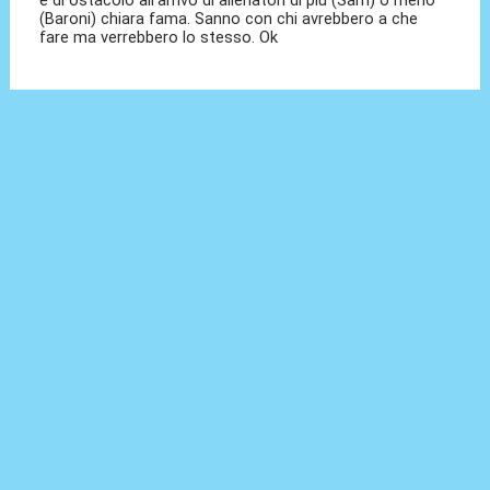
è di ostacolo all'arrivo di allenatori di più (Sarri) o meno
(Baroni) chiara fama. Sanno con chi avrebbero a che
fare ma verrebbero lo stesso. Ok