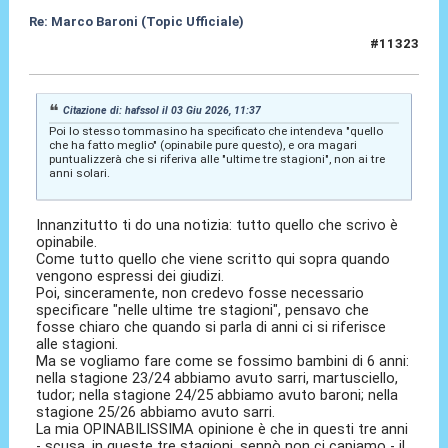
Re: Marco Baroni (Topic Ufficiale)
#11323
04 Giu 2026, 06:44
Citazione di: hafssol il 03 Giu 2026, 11:37
Poi lo stesso tommasino ha specificato che intendeva "quello
che ha fatto meglio" (opinabile pure questo), e ora magari
puntualizzerà che si riferiva alle "ultime tre stagioni", non ai tre
anni solari.
Innanzitutto ti do una notizia: tutto quello che scrivo è
opinabile.
Come tutto quello che viene scritto qui sopra quando
vengono espressi dei giudizi.
Poi, sinceramente, non credevo fosse necessario
specificare "nelle ultime tre stagioni", pensavo che
fosse chiaro che quando si parla di anni ci si riferisce
alle stagioni.
Ma se vogliamo fare come se fossimo bambini di 6 anni:
nella stagione 23/24 abbiamo avuto sarri, martusciello,
tudor; nella stagione 24/25 abbiamo avuto baroni; nella
stagione 25/26 abbiamo avuto sarri.
La mia OPINABILISSIMA opinione è che in questi tre anni
- scusa, in queste tre stagioni, sennò non ci capiamo - il