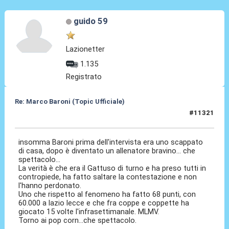
guido 59
Lazionetter
1.135
Registrato
Re: Marco Baroni (Topic Ufficiale)
#11321
03 Giu 2026, 23:05
insomma Baroni prima dell'intervista era uno scappato
di casa, dopo è diventato un allenatore bravino... che
spettacolo...
La verità è che era il Gattuso di turno e ha preso tutti in
contropiede, ha fatto saltare la contestazione e non
l'hanno perdonato.
Uno che rispetto al fenomeno ha fatto 68 punti, con
60.000 a lazio lecce e che fra coppe e coppette ha
giocato 15 volte l'infrasettimanale. MLMV.
Torno ai pop corn...che spettacolo.