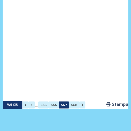
Stampa
...
1
565
566
567
568
VAI GIÙ