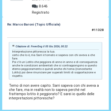
8.646
Registrato
Re: Marco Baroni (Topic Ufficiale)
#11328
05 Giu 2026, 11:47
Citazione di: FeverDog il 05 Giu 2026, 00:22
Interpretazione pittoresca la tua.
certo che lo è, ma Sarri è tornato e sapeva con chi aveva a che
fare.
Poi c'è un Lotito che peggiora di anno in anno e di conseguenza
anche le condizioni ambientali che si contrappongono a questo
eterno peggioramento e quindi anche chi torna (nonostante
Lotito) poi deve rinunciare per superati limiti di sopportazione e
rispetto.
Temo di non avere capito. Sarri sapeva con chi aveva a
che fare, ma in realtà non lo sapeva perché nel
frattempo lotito è peggiorato? E sarei io quello delle
interpretazioni pittoresche?