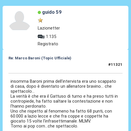
guido 59
Lazionetter
1.135
Registrato
Re: Marco Baroni (Topic Ufficiale)
#11321
03 Giu 2026, 23:05
insomma Baroni prima dell'intervista era uno scappato
di casa, dopo è diventato un allenatore bravino... che
spettacolo...
La verità è che era il Gattuso di turno e ha preso tutti in
contropiede, ha fatto saltare la contestazione e non
l'hanno perdonato.
Uno che rispetto al fenomeno ha fatto 68 punti, con
60.000 a lazio lecce e che fra coppe e coppette ha
giocato 15 volte l'infrasettimanale. MLMV.
Torno ai pop corn...che spettacolo.