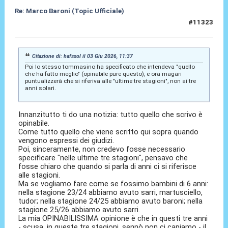
Re: Marco Baroni (Topic Ufficiale)
#11323
04 Giu 2026, 06:44
Citazione di: hafssol il 03 Giu 2026, 11:37
Poi lo stesso tommasino ha specificato che intendeva "quello
che ha fatto meglio" (opinabile pure questo), e ora magari
puntualizzerà che si riferiva alle "ultime tre stagioni", non ai tre
anni solari.
Innanzitutto ti do una notizia: tutto quello che scrivo è
opinabile.
Come tutto quello che viene scritto qui sopra quando
vengono espressi dei giudizi.
Poi, sinceramente, non credevo fosse necessario
specificare "nelle ultime tre stagioni", pensavo che
fosse chiaro che quando si parla di anni ci si riferisce
alle stagioni.
Ma se vogliamo fare come se fossimo bambini di 6 anni:
nella stagione 23/24 abbiamo avuto sarri, martusciello,
tudor; nella stagione 24/25 abbiamo avuto baroni; nella
stagione 25/26 abbiamo avuto sarri.
La mia OPINABILISSIMA opinione è che in questi tre anni
- scusa, in queste tre stagioni, sennò non ci capiamo - il